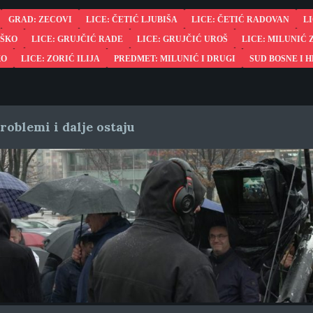
GRAD: ZECOVI
LICE: ČETIĆ LJUBIŠA
LICE: ČETIĆ RADOVAN
L
OŠKO
LICE: GRUJČIĆ RADE
LICE: GRUJČIĆ UROŠ
LICE: MILUNIĆ
KO
LICE: ZORIĆ ILIJA
PREDMET: MILUNIĆ I DRUGI
SUD BOSNE I 
oblemi i dalje ostaju