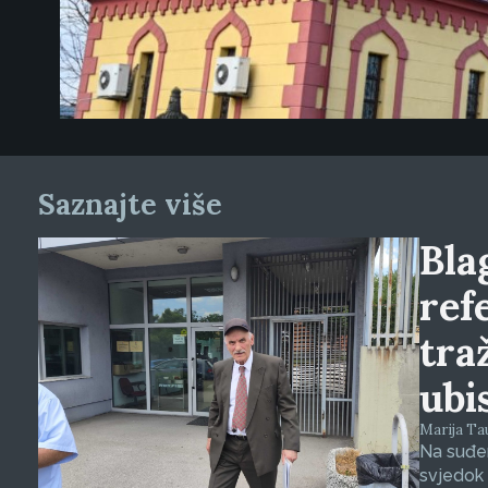
Saznajte više
Blag
ref
tra
ubi
Marija Tauš
Na suđen
svjedok 