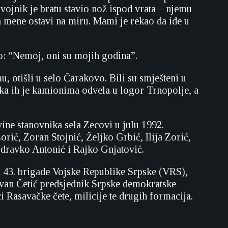
 vojnik je bratu stavio nož ispod vrata – njemu
a mene ostavi na miru. Mami je rekao da ide u
ao: “Nemoj, oni su mojih godina”.
 otišli u selo Čarakovo. Bili su smješteni u
ka ih je kamionima odvela u logor Trnopolje, a
ine stanovnika sela Zecovi u julu 1992.
ić, Zoran Stojnić, Željko Grbić, Ilija Zorić,
Zdravko Antonić i Rajko Gnjatović.
a 43. brigade Vojske Republike Srpske (VRS),
van Četić predsjednik Srpske demokratske
ci Rasavačke čete, milicije te drugih formacija.