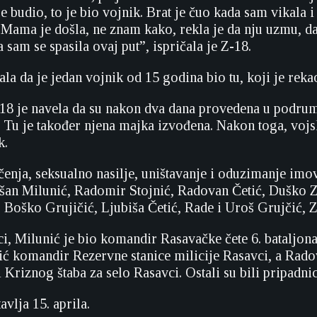
budio, to je bio vojnik. Brat je čuo kada sam vikala i
. Mama je došla, ne znam kako, rekla je da nju uzmu, d
 sam se spasila ovaj put”, ispričala je Z-18.
ala da je jedan vojnik od 15 godina bio tu, koji je rek
18 je navela da su nakon dva dana provedena u podrumu,
Tu je također njena majka izvođena. Nakon toga, vojs
k.
čenja, seksualno nasilje, uništavanje i oduzimanje imov
šan Milunić, Radomir Stojnić, Radovan Četić, Duško Zor
 Boško Grujičić, Ljubiša Četić, Rade i Uroš Grujčić, 
i, Milunić je bio komandir Rasavačke čete 6. bataljon
ć komandir Rezervne stanice milicije Rasavci, a Rado
 Kriznog štaba za selo Rasavci. Ostali su bili pripadni
avlja 15. aprila.