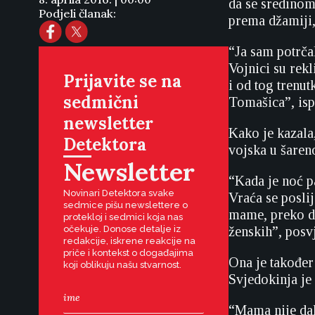
da se sredinom 
Podjeli članak:
prema džamiji,
“Ja sam potrča
Vojnici su rek
Prijavite se na
i od tog trenut
sedmični
Tomašica”, ispr
newsletter
Kako je kazala
Detektora
vojska u šareno
Newsletter
“Kada je noć p
Novinari Detektora svake
Vraća se poslij
sedmice pišu newslettere o
mame, preko de
protekloj i sedmici koja nas
očekuje. Donose detalje iz
ženskih”, posvj
redakcije, iskrene reakcije na
priče i kontekst o događajima
Ona je također 
koji oblikuju našu stvarnost.
Svjedokinja je 
“Mama nije dal