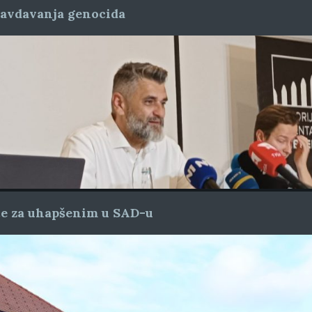
ravdavanja genocida
ice za uhapšenim u SAD-u