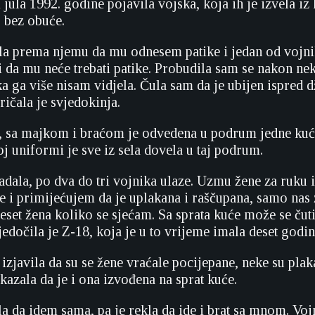
jula 1992. godine pojavila vojska, koja ih je izvela i
 bez obuće.
la prema njemu da mu odnesem patike i jedan od vojni
li da mu neće trebati patike. Probudila sam se nakon 
ka ga više nisam vidjela. Čula sam da je ubijen ispred 
ičala je svjedokinja.
, sa majkom i braćom je odvedena u podrum jedne kuće
j uniformi je sve iz sela dovela u taj podrum.
adala, po dva do tri vojnika ulaze. Uzmu žene za ruku 
e i primijećujem da je uplakana i raščupana, samo nas z
set žena koliko se sjećam. Sa sprata kuće može se čuti
edočila je Z-18, koja je u to vrijeme imala deset godin
izjavila da su se žene vraćale pocijepane, neke su plak
kazala da je i ona izvođena na sprat kuće.
a da idem sama, pa je rekla da ide i brat sa mnom. Voj