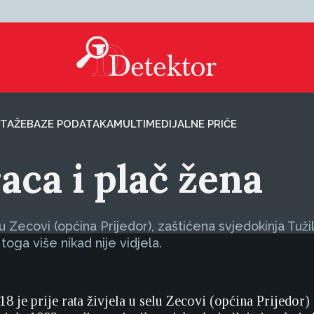
TAŽE
BAZE PODATAKA
MULTIMEDIJALNE PRIČE
ca i plač žena
Zecovi (općina Prijedor), zaštićena svjedokinja Tužila
oga više nikad nije vidjela.
18 je prije rata živjela u selu Zecovi (općina Prijedo