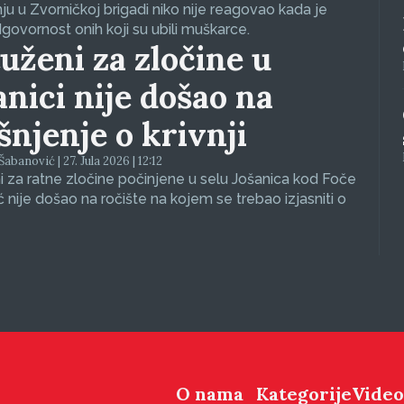
nju u Zvorničkoj brigadi niko nije reagovao kada je
dgovornost onih koji su ubili muškarce.
uženi za zločine u
anici nije došao na
ašnjenje o krivnji
abanović | 27. Jula 2026 | 12:12
 za ratne zločine počinjene u selu Jošanica kod Foče
ć nije došao na ročište na kojem se trebao izjasniti o
O nama
Kategorije
Video