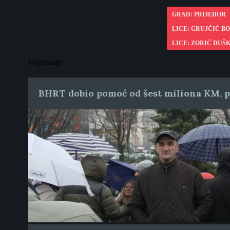
GRAD: PRIJEDOR
LICE: GRUJČIĆ B
LICE: ZORIĆ DUŠ
Najčitanije
BHRT dobio pomoć od šest miliona KM, pr