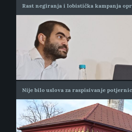
Rast negiranja i lobistička kampanja op
Nije bilo uslova za raspisivanje potjern