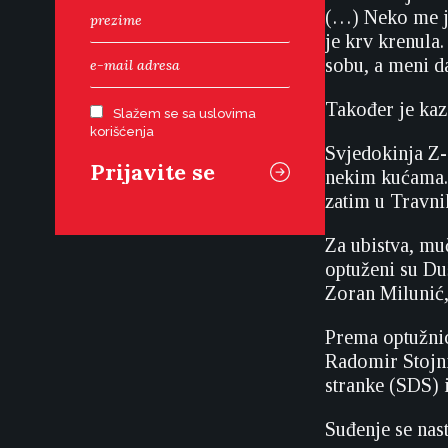
(…) Neko me je 
je krv krenula
sobu, a meni da
Također je kaz
Slažem se sa uslovima
korišćenja
Svjedokinja Z-
nekim kućama. 
zatim u Travni
Za ubistva, mu
optuženi su Du
Zoran Milunić,
Prema optužnic
Radomir Stojni
stranke (SDS) i
Suđenje se nast