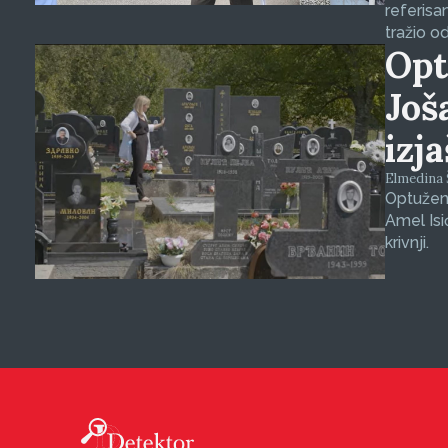
referisa
tražio o
Opt
Još
izj
Elmedina Š
Optuženi
Amel Isi
krivnji.