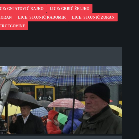
ICE: GNJATOVIĆ RAJKO
LICE: GRBIĆ ŽELJKO
 ZORAN
LICE: STOJNIĆ RADOMIR
LICE: STOJNIĆ ZORAN
HERCEGOVINE