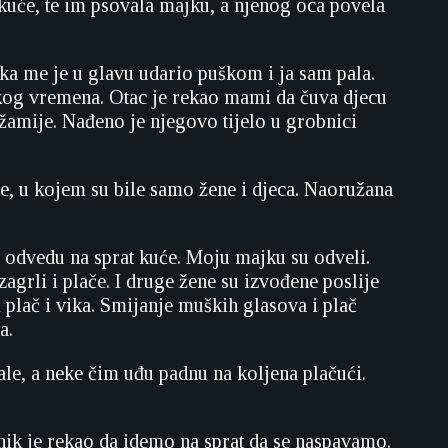
z kuće, te im psovala majku, a njenog oca povela
ka me je u glavu udario puškom i ja sam pala.
nekog vremena. Otac je rekao mami da čuva djecu
džamije. Nađeno je njegovo tijelo u grobnici
, u kojem su bile samo žene i djeca. Naoružana
i odvedu na sprat kuće. Moju majku su odveli.
agrli i plače. I druge žene su izvođene poslije
 plač i vika. Smijanje muških glasova i plač
a.
ale, a neke čim uđu padnu na koljena plačući.
nik je rekao da idemo na sprat da se naspavamo.