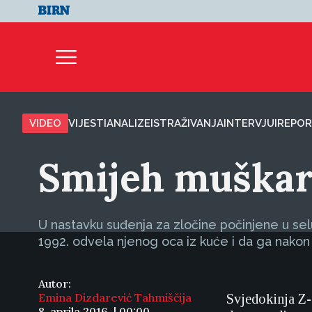
VIDEO
VIJESTI
ANALIZE
ISTRAŽIVANJA
INTERVJUI
REPOR
Smijeh muškara
U nastavku suđenja za zločine počinjene u selu 
1992. odvela njenog oca iz kuće i da ga nakon t
Autor:
Emina Dizdarević Tahmiščija
Svjedokinja Z-
8. aprila 2016. | 00:00