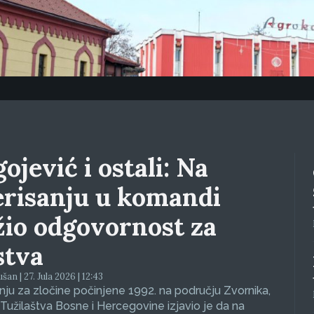
ojević i ostali: Na
erisanju u komandi
žio odgovornost za
stva
an | 27. Jula 2026 | 12:43
ju za zločine počinjene 1992. na području Zvornika,
Tužilaštva Bosne i Hercegovine izjavio je da na