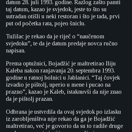
datum 28. juli 1993. godine. Razlog zašto pamti
taj datum, kazao je svjedok, jeste to što su
sutradan otišli u neki restoran i što je tada, prvi
put od početka rata, pojeo šniclu.
Tužilac je rekao da je riječ o “naučenom
svjedoku”, te da je datum predaje novca ručno
napisan.
Prema optužnici, Bojadžić je maltretirao Iliju
Kaleba nakon ranjavanja 20. septembra 1993.
godine u ratnoj bolnici u Jablanici. “Taj čovjek
izvadio je pištolj, uperio u mene i pucao na
prazno”, kazao je Kaleb, istaknuvši da nije znao
da je pištolj prazan.
Odbrana je ustvrdila da ovaj svjedok po izlasku
iz zarobljeništva nije rekao da ga je Bojadžić
maltretirao, već je govorio da su to radile druge