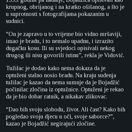
krupnog, obrijanog i na kratko ošišanog, a što je
u suprotnosti s fotografijama pokazanim u
sudnici.
“On je zapravo u to vrijeme bio vidno mršaviji,
imao je bradu, i to nemalo upadnu, i izrazito
dugačku kosu. Ili su svjedoci opisivali nekog
drugog ili nisu govorili istinu”, rekla je Vidović.
Tužilac je dodao kako nema dokaza da je
optuženi stalno nosio bradu. Na kraju suđenja
tužilac je kazao da nema sumnje da je Bojadžić
počinilac zločina iz optužnice. Optuženi je rekao
da je bio dobar ratnik, a nikakav zlikovac.
“Dao bih svoju slobodu, život. Ali čast? Kako bih
pogledao svoju djecu u oči, svoje saborce?”,
kazao je Bojadžić negirajući zločine.