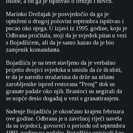
osobe, a on ga je ispitivao o oružju i novcu.
Marinko Drežnjak je posvjedočio da ga je
optuženi u drugoj polovini septembra ispitivao i
pucao oko njega. U izjavi iz 1995. godine, koju je
Odbrana pročitala, stoji da je svjedok pitan u vezi
s Bojadžićem, ali da je samo kazao da je bio
zamjenik komandanta.
Bojadžiću je na teret stavljeno da je verbalno
prijetio dvojici svjedoka u smislu da će ih ubiti,
te da je naredio stražarima da drže na nišanu
zarobljenike ispred restorana “Prenj” dok su
granate padale oko njih. Branioci su negirali da
se uopće desio događaj u vezi s granatiranjem.
Suđenje Bojadžiću je okončano krajem februara
ove godine. Odbrana je u završnoj riječi navela
da su svjedoci, govoreći o periodu od septembra
1993. godine pa nadalje, Bojadžića opisivali kao