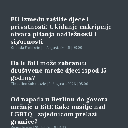
EU između zaštite djece i
privatnosti: Ukidanje enkripcije
otvara pitanja nadležnosti i
sigurnosti
Zinaida Đelilović | 3. Augusta 2026 | 08:00
Da li BiH može zabraniti
društvene mreže djeci ispod 15
godina?
Elmedina Šabanović | 2. Augusta 2026 | 08:00
Od napada u Berlinu do govora
mržnje u BiH: Kako nasilje nad
LGBTQ+ zajednicom prelazi
granice?
Selma Melez | 31. Jula 2026 | 11:23