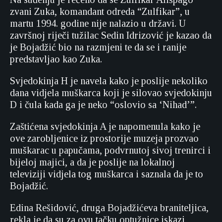
zvani Zuka, komandant odreda “Zulfikar”, u
martu 1994. godine nije nalazio u državi. U
završnoj riječi tužilac Sedin Idrizović je kazao da
je Bojadžić bio na razmjeni te da se i ranije
predstavljao kao Zuka.
Svjedokinja H je navela kako je poslije nekoliko
dana vidjela muškarca koji je silovao svjedokinju
D i čula kada ga je neko “oslovio sa ‘Nihad’”.
Zaštićena svjedokinja A je napomenula kako je
ove zarobljenice iz prostorije muzeja prozvao
muškarac u papučama, podvrnutoj sivoj trenirci i
bijeloj majici, a da je poslije na lokalnoj
televiziji vidjela tog muškarca i saznala da je to
Bojadžić.
Edina Rešidović, druga Bojadžićeva braniteljica,
rekla je da su za ovu tačku optužnice iskazi