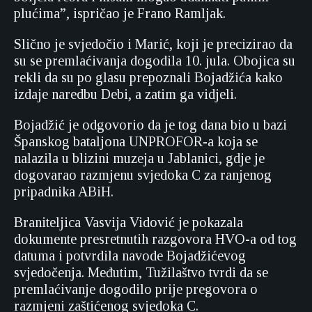
plućima”, ispričao je Frano Ramljak.
Slično je svjedočio i Marić, koji je precizirao da
su se premlaćivanja dogodila 10. jula. Obojica su
rekli da su po glasu prepoznali Bojadžića kako
izdaje naredbu Debi, a zatim ga vidjeli.
Bojadžić je odgovorio da je tog dana bio u bazi
Španskog bataljona UNPROFOR-a koja se
nalazila u blizini muzeja u Jablanici, gdje je
dogovarao razmjenu svjedoka C za ranjenog
pripadnika ABiH.
Braniteljica Vasvija Vidović je pokazala
dokumente presretnutih razgovora HVO-a od tog
datuma i potvrdila navode Bojadžićevog
svjedočenja. Međutim, Tužilaštvo tvrdi da se
premlaćivanje dogodilo prije pregovora o
razmjeni zaštićenog svjedoka C.