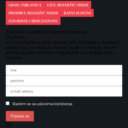
GRAD: JABLANICA
LICE: BOJADŽIĆ NIHAD
PREDMET: BOJADŽIĆ NIHAD
RATNI ZLOČINI
SUD BOSNE I HERCEGOVINE
Prijavite se na sedmični newsletter Detektora
Newsletter
Novinari Detektora svake sedmice pišu newslettere o protekloj i
sedmici koja nas očekuje. Donose detalje iz redakcije, iskrene
reakcije na priče i kontekst o događajima koji oblikuju našu
stvarnost.
Slažem se sa uslovima korišćenja