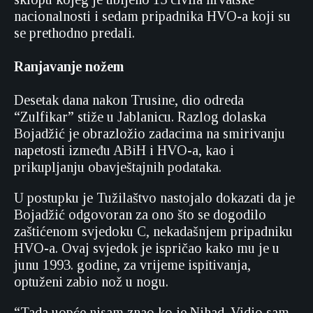
nacionalnosti i sedam pripadnika HVO-a koji su
se prethodno predali.
Ranjavanje nožem
Desetak dana nakon Trusine, dio odreda
“Zulfikar” stiže u Jablanicu. Razlog dolaska
Bojadžić je obrazložio zadacima na smirivanju
napetosti između ABiH i HVO-a, kao i
prikupljanju obavještajnih podataka.
U postupku je Tužilaštvo nastojalo dokazati da je
Bojadžić odgovoran za ono što se dogodilo
zaštićenom svjedoku C, nekadašnjem pripadniku
HVO-a. Ovaj svjedok je ispričao kako mu je u
junu 1993. godine, za vrijeme ispitivanja,
optuženi zabio nož u nogu.
“Tada uopće nisam znao ko je Nihad. Vidio sam