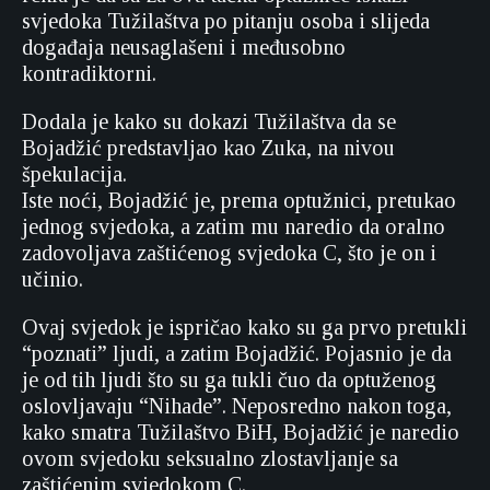
svjedoka Tužilaštva po pitanju osoba i slijeda
događaja neusaglašeni i međusobno
kontradiktorni.
Dodala je kako su dokazi Tužilaštva da se
Bojadžić predstavljao kao Zuka, na nivou
špekulacija.
Iste noći, Bojadžić je, prema optužnici, pretukao
jednog svjedoka, a zatim mu naredio da oralno
zadovoljava zaštićenog svjedoka C, što je on i
učinio.
Ovaj svjedok je ispričao kako su ga prvo pretukli
“poznati” ljudi, a zatim Bojadžić. Pojasnio je da
je od tih ljudi što su ga tukli čuo da optuženog
oslovljavaju “Nihade”. Neposredno nakon toga,
kako smatra Tužilaštvo BiH, Bojadžić je naredio
ovom svjedoku seksualno zlostavljanje sa
zaštićenim svjedokom C.