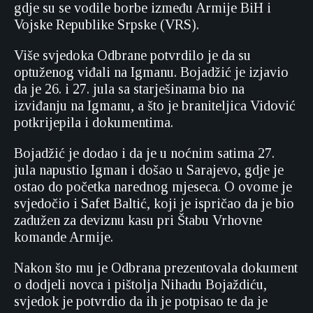
gdje su se vodile borbe između Armije BiH i
Vojske Republike Srpske (VRS).
Više svjedoka Odbrane potvrdilo je da su
optuženog viđali na Igmanu. Bojadžić je izjavio
da je 26. i 27. jula sa starješinama bio na
izviđanju na Igmanu, a što je braniteljica Vidović
potkrijepila i dokumentima.
Bojadžić je dodao i da je u noćnim satima 27.
jula napustio Igman i došao u Sarajevo, gdje je
ostao do početka narednog mjeseca. O ovome je
svjedočio i Safet Baltić, koji je ispričao da je bio
zadužen za deviznu kasu pri Štabu Vrhovne
komande Armije.
Nakon što mu je Odbrana prezentovala dokument
o dodjeli novca i pištolja Nihadu Bojaždiću,
svjedok je potvrdio da ih je potpisao te da je