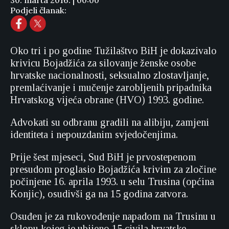
30. marta 2016. | 00:00
Podjeli članak:
Oko tri i po godine Tužilaštvo BiH je dokazivalo
krivicu Bojadžića za silovanje ženske osobe
hrvatske nacionalnosti, seksualno zlostavljanje,
premlaćivanje i mučenje zarobljenih pripadnika
Hrvatskog vijeća obrane (HVO) 1993. godine.
Advokati su odbranu gradili na alibiju, zamjeni
identiteta i nepouzdanim svjedočenjima.
Prije šest mjeseci, Sud BiH je prvostepenom
presudom proglasio Bojadžića krivim za zločine
počinjene 16. aprila 1993. u selu Trusina (općina
Konjic), osudivši ga na 15 godina zatvora.
Osuđen je za rukovođenje napadom na Trusinu u
sklopu kojeg je ubijeno 15 civila hrvatske