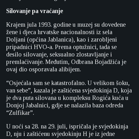
Silovanje pa vraćanje
Krajem jula 1993. godine u muzej su dovedene
žene i djeca hrvatske nacionalnosti iz sela
Doljani (općina Jablanica), kao i zarobljeni
pripadnici HVO-a. Prema optužnici, tada se
desilo silovanje, seksualno zlostavljanje i
premlaćivanje. Međutim, Odbrana Bojadžića je
ovaj dio osporavala alibijem.
“Osjećala sam se katastrofalno. U velikom šoku,
van sebe”, kazala je zaštićena svjedokinja D, koja
je dva puta silovana u kompleksu Rogića kuća u
Donjoj Jabalnici, gdje se nalazila baza odreda
“Zulfikar”.
U noći sa 28. na 29. juli, ispričala je svjedokinja
D, nju i zaštićenu svjedokinju H je iz jedne