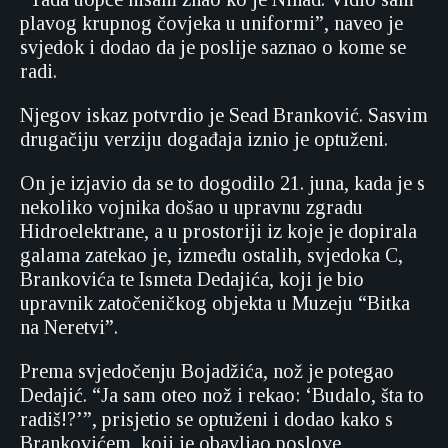
plavog krupnog čovjeka u uniformi”, naveo je
svjedok i dodao da je poslije saznao o kome se
radi.
Njegov iskaz potvrdio je Sead Branković. Sasvim
drugačiju verziju događaja iznio je optuženi.
On je izjavio da se to dogodilo 21. juna, kada je s
nekoliko vojnika došao u upravnu zgradu
Hidroelektrane, a u prostoriji iz koje je dopirala
galama zatekao je, između ostalih, svjedoka C,
Brankovića te Ismeta Dedajića, koji je bio
upravnik zatočeničkog objekta u Muzeju “Bitka
na Neretvi”.
Prema svjedočenju Bojadžića, nož je potegao
Dedajić. “Ja sam oteo nož i rekao: ‘Budalo, šta to
radiš!?’”, prisjetio se optuženi i dodao kako s
Brankovićem, koji je obavljao poslove