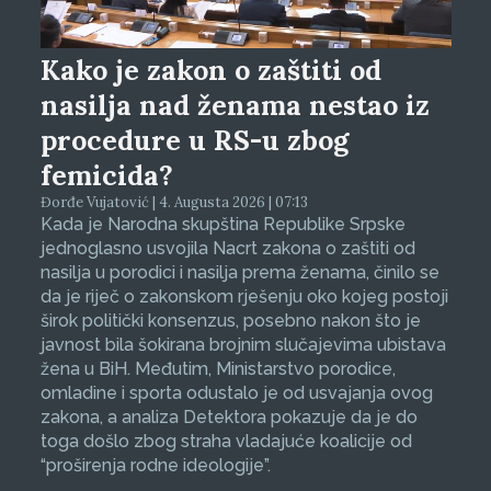
Kako je zakon o zaštiti od
nasilja nad ženama nestao iz
procedure u RS-u zbog
femicida?
Đorđe Vujatović | 4. Augusta 2026 | 07:13
Kada je Narodna skupština Republike Srpske
jednoglasno usvojila Nacrt zakona o zaštiti od
nasilja u porodici i nasilja prema ženama, činilo se
da je riječ o zakonskom rješenju oko kojeg postoji
širok politički konsenzus, posebno nakon što je
javnost bila šokirana brojnim slučajevima ubistava
žena u BiH. Međutim, Ministarstvo porodice,
omladine i sporta odustalo je od usvajanja ovog
zakona, a analiza Detektora pokazuje da je do
toga došlo zbog straha vladajuće koalicije od
“proširenja rodne ideologije”.