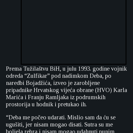
Prema Tužilaštvu BiH, u julu 1993. godine vojnik
odreda “Zulfikar” pod nadimkom Deba, po
naredbi Bojadžića, izveo je zarobljene
pripadnike Hrvatskog vijeća obrane (HVO) Karla
Marića i Franju Ramljaka iz podrumskih
prostorija u hodnik i pretukao ih.
“Deba me počeo udarati. Mislio sam da ću se
ugušiti, jer nisam mogao disati. Sutra su me
boljela rebra i nisam mogao udahnuti punim