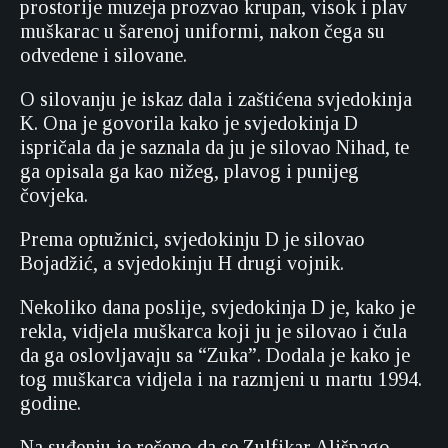
prostorije muzeja prozvao krupan, visok i plav
muškarac u šarenoj uniformi, nakon čega su
odvedene i silovane.
O silovanju je iskaz dala i zaštićena svjedokinja
K. Ona je govorila kako je svjedokinja D
ispričala da je saznala da ju je silovao Nihad, te
ga opisala ga kao nižeg, plavog i punijeg
čovjeka.
Prema optužnici, svjedokinju D je silovao
Bojadžić, a svjedokinju H drugi vojnik.
Nekoliko dana poslije, svjedokinja D je, kako je
rekla, vidjela muškarca koji ju je silovao i čula
da ga oslovljavaju sa “Zuka”. Dodala je kako je
tog muškarca vidjela i na razmjeni u martu 1994.
godine.
Na suđenju je rečeno da se Zulfikar Ališpago