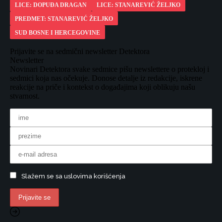
LICE: DOPUĐA DRAGAN
LICE: STANAREVIĆ ŽELJKO
PREDMET: STANAREVIĆ ŽELJKO
SUD BOSNE I HERCEGOVINE
Prijavite se na sedmični newsletter Detektora
Newsletter
Novinari Detektora svake sedmice pišu newslettere o protekloj i
sedmici koja nas očekuje. Donose detalje iz redakcije, iskrene
reakcije na priče i kontekst o događajima koji oblikuju našu
stvarnost.
Slažem se sa uslovima korišćenja