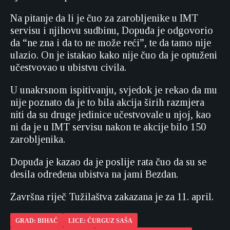
Na pitanje da li je čuo za zarobljenike u IMT
servisu i njihovu sudbinu, Dopuđa je odgovorio
da “ne zna i da to ne može reći”, te da tamo nije
ulazio. On je istakao kako nije čuo da je optuženi
učestvovao u ubistvu civila.
U unakrsnom ispitivanju, svjedok je rekao da mu
nije poznato da je to bila akcija širih razmjera
niti da su druge jedinice učestvovale u njoj, kao
ni da je u IMT servisu nakon te akcije bilo 150
zarobljenika.
Dopuđa je kazao da je poslije rata čuo da su se
desila određena ubistva na jami Bezdan.
Završna riječ Tužilaštva zakazana je za 11. april.
GRAD: BIHAĆ
LICE: ĆURGUZ SAŠA