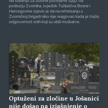
Na suđenju za zločine počinjene 1992. na
području Zvornika, svjedok Tužilaštva Bosne i
Hercegovine izjavio je da na referisanju u
Zvorničkoj brigadi niko nije reagovao kada je tražio
odgovornost onih koji su ubili muškarce.
Optuženi za zločine u Jošanici
nije došao na izjašnjenje o