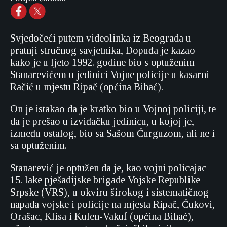
Svjedočeći putem videolinka iz Beograda u
pratnji stručnog savjetnika, Dopuđa je kazao
kako je u ljeto 1992. godine bio s optuženim
Stanarevićem u jedinici Vojne policije u kasarni
Račić u mjestu Ripač (općina Bihać).
On je istakao da je kratko bio u Vojnoj policiji, te
da je prešao u izviđačku jedinicu, u kojoj je,
između ostalog, bio sa Sašom Ćurguzom, ali ne i
sa optuženim.
Stanarević je optužen da je, kao vojni policajac
15. lake pješadijske brigade Vojske Republike
Srpske (VRS), u okviru širokog i sistematičnog
napada vojske i policije na mjesta Ripač, Ćukovi,
Orašac, Klisa i Kulen-Vakuf (općina Bihać),