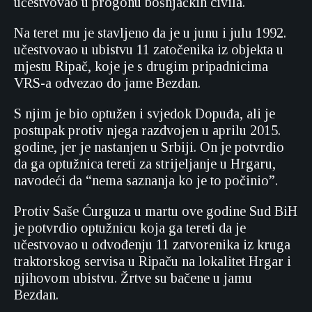
učestvovao u progonu bošnjačkih civila.
Na teret mu je stavljeno da je u junu i julu 1992.
učestvovao u ubistvu 11 zatočenika iz objekta u
mjestu Ripač, koje je s drugim pripadnicima
VRS-a odvezao do jame Bezdan.
S njim je bio optužen i svjedok Dopuđa, ali je
postupak protiv njega razdvojen u aprilu 2015.
godine, jer je nastanjen u Srbiji. On je potvrdio
da ga optužnica tereti za strijeljanje u Hrgaru,
navodeći da “nema saznanja ko je to počinio”.
Protiv Saše Ćurguza u martu ove godine Sud BiH
je potvrdio optužnicu koja ga tereti da je
učestvovao u odvođenju 11 zatvorenika iz kruga
traktorskog servisa u Ripaču na lokalitet Hrgar i
njihovom ubistvu. Žrtve su bačene u jamu
Bezdan.