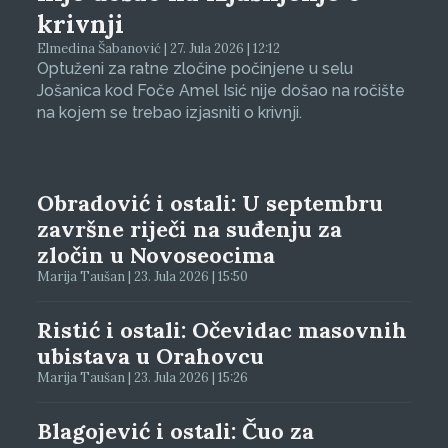
krivnji
Elmedina Šabanović | 27. Jula 2026 | 12:12
Optuženi za ratne zločine počinjene u selu
Jošanica kod Foče Amel Isić nije došao na ročište
na kojem se trebao izjasniti o krivnji.
Obradović i ostali: U septembru
završne riječi na suđenju za
zločin u Novoseocima
Marija Taušan | 23. Jula 2026 | 15:50
Ristić i ostali: Očevidac masovnih
ubistava u Orahovcu
Marija Taušan | 23. Jula 2026 | 15:26
Blagojević i ostali: Čuo za