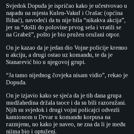
Svjedok Dopuđa je ispričao kako je učestvovao u
napadu na mjesta Kulen-Vakuf i Orašac (općina
Bihać), navodeći da tu nije bila “nikakva akcija”,
jer su “došli do polovine prvog sela i vratili se
na Grabež”, pošto je bio pružen oružani otpor.
On je kazao da je jedan dio Vojne policije krenuo
u akciju, a drugi ostao uz komandu, te da je
Stanarević bio u njegovoj grupi.
“Ja tamo nijednog čovjeka nisam vidio”, rekao je
Dopuđa.
On je izjavio kako se sjeća da je tih dana grupa
mudžahedina držala taoce i da su bili razoružani.
Njih su svjedok i drugi vojni policajci odvezli
kamionom u Drvar u komandu korpusa na
razmjenu, no kako je naveo, ne zna da li je među
njima bio i optuženi.