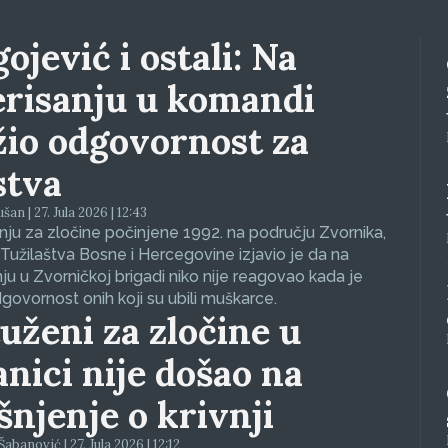
ojević i ostali: Na
erisanju u komandi
žio odgovornost za
stva
an | 27. Jula 2026 | 12:43
ju za zločine počinjene 1992. na području Zvornika,
Tužilaštva Bosne i Hercegovine izjavio je da na
nju u Zvorničkoj brigadi niko nije reagovao kada je
dgovornost onih koji su ubili muškarce.
uženi za zločine u
anici nije došao na
ašnjenje o krivnji
abanović | 27. Jula 2026 | 12:12