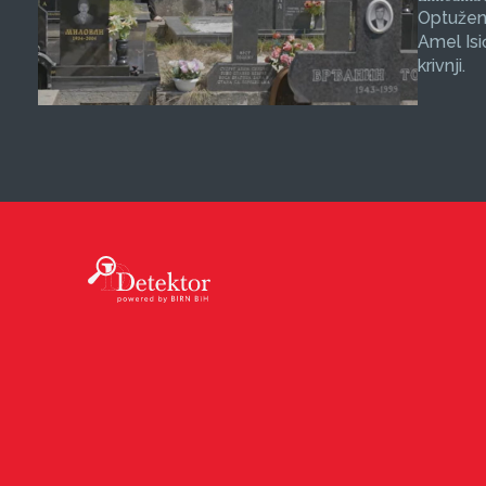
Optuženi
Amel Isi
krivnji.