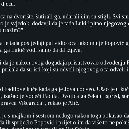
 djecu.
ca na dvorište, šutirali ga, udarali čim su stigli. Svi sm
kao je svjedok, dodavši da je tada Lukić pitao njegovog 
o tražim?”
da je tada posljednji put vidio oca iako mu je Popović 
 da ga Lukić vodi samo da dâ izjavu.
 da je nakon ovog događaja prisustvovao odvođenju F
pričala da su isti koji su odveli njegovog oca odveli 
d Fadilove kuće kada ga je Jovan odveo. Ušao je u kuću
a, izašao je vodeći Fadila. Dvojica ga čekaju ispred, sta
 pravcu Višegrada”, rekao je Alić.
 je s majkom i sestrom nedugo nakon toga pokušao da
da ih spriječio Popović i prijetio im da više to ne pok