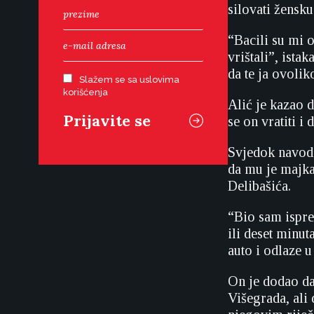
silovati žensku
“Bacili su mi o
vrištali”, ista
da te ja ovolik
Slažem se sa uslovima
korišćenja
Alić je kazao 
se on vratiti i
Svjedok navodi
da mu je majka 
Delibašića.
“Bio sam ispre
ili deset minut
auto i odlaze u
On je dodao da
Višegrada, ali 