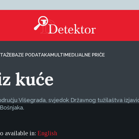
TAŽE
BAZE PODATAKA
MULTIMEDIJALNE PRIČE
iz kuće
dručju Višegrada, svjedok Državnog tužilaštva izjav
Bošnjaka.
so available in:
English