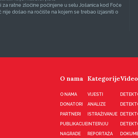
 za ratne zločine počinjene u selu Jošanica kod Foče
ć nije došao na ročište na kojem se trebao izjasniti o
O nama
Kategorije
Video
O NAMA
VIJESTI
DETEKT
DONATORI
ANALIZE
DETEKT
PARTNERI
ISTRAŽIVANJE
DETEKT
PUBLIKACIJE
INTERVJU
DETEKT
NAGRADE
REPORTAŽA
DOKUME