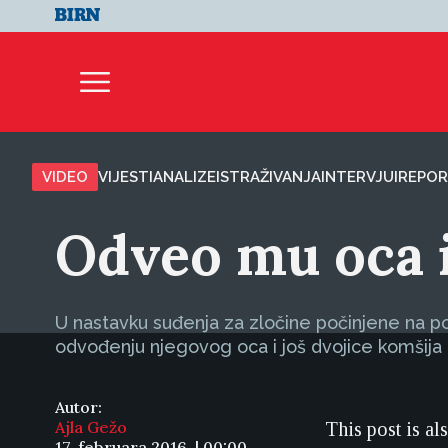
VIDEO
VIJESTI
ANALIZE
ISTRAŽIVANJA
INTERVJUI
REPOR
Odveo mu oca 
U nastavku suđenja za zločine počinjene na po
odvođenju njegovog oca i još dvojice komšija 
Autor:
Ajla Gežo
This post is al
17. februara 2016. | 00:00