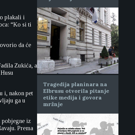
o plakali i
oca: “Ko si ti
govorio da će
adila Zukića, a
i Husu
Tragedija planinara na
Elbrusu otvorila pitanje
 i, nakon pet
etike medija i govora
vljaju ga u
mržnje
 pobjegne iz
ušavaju. Prema