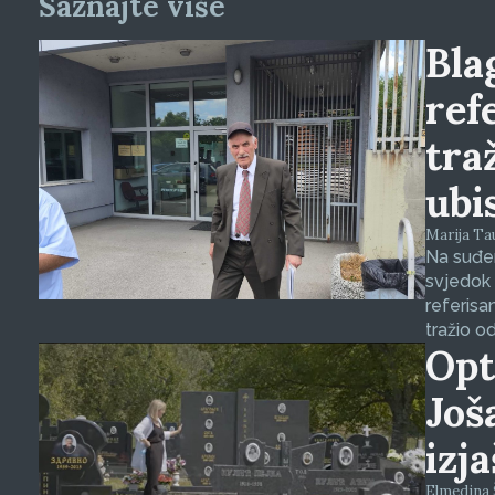
Saznajte više
Blag
ref
tra
ubi
Marija Tauš
Na suđen
svjedok 
referisa
tražio o
Opt
Još
izj
Elmedina Š