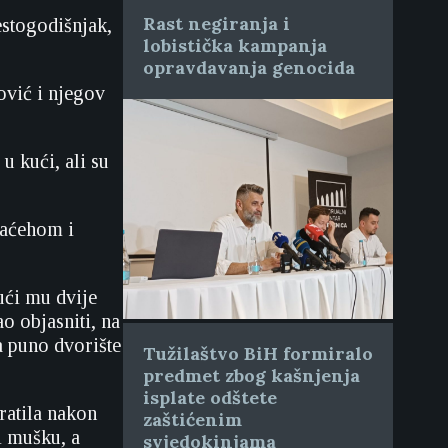
Rast negiranja i
estogodišnjak,
lobistička kampanja
opravdavanja genocida
ović i njegov
u kući, ali su
maćehom i
ući mu dvije
o objasniti, na
a puno dvorište
Tužilaštvo BiH formiralo
predmet zbog kašnjenja
isplate odštete
ratila nakon
zaštićenim
ti mušku, a
svjedokinjama