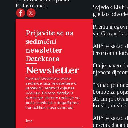
Podjeli članak:
Svjedok Elvir 
gledao odvođen
Prema njegovim
Prijavite se na
sin Goran, kao
sedmični
Alić je kazao d
newsletter
terorisali ukuć
Detektora
On je naveo da
Newsletter
njenom djecom
Novinari Detektora svake
sedmice pišu newslettere o
“Nihad je imao
protekloj i sedmici koja nas
bombe za pojas
očekuje. Donose detalje iz
što mi je Jova
redakcije, iskrene reakcije na
priče i kontekst o događajima
kruški, misleći
koji oblikuju našu stvarnost.
Alić je kazao 
desetak dana i 