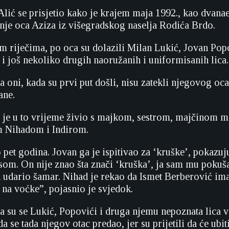
Alić se prisjetio kako je krajem maja 1992., kao dvana
je oca Aziza iz višegradskog naselja Rodića Brdo.
 riječima, po oca su dolazili Milan Lukić, Jovan Pop
 i još nekoliko drugih naoružanih i uniformisanih lica.
a oni, kada su prvi put došli, nisu zatekli njegovog oca 
ane.
 je u to vrijeme živio s majkom, sestrom, majčinom 
 Nihadom i Indirom.
 pet godina. Jovan ga je ispitivao za ‘kruške’, pokazuj
om. On nije znao šta znači ‘kruška’, ja sam mu pokuša
n udario šamar. Nihad je rekao da Ismet Berberović im
 na voćke”, pojasnio je svjedok.
da su se Lukić, Popovići i druga njemu nepoznata lica v
da se tada njegov otac predao, jer su prijetili da će ubi