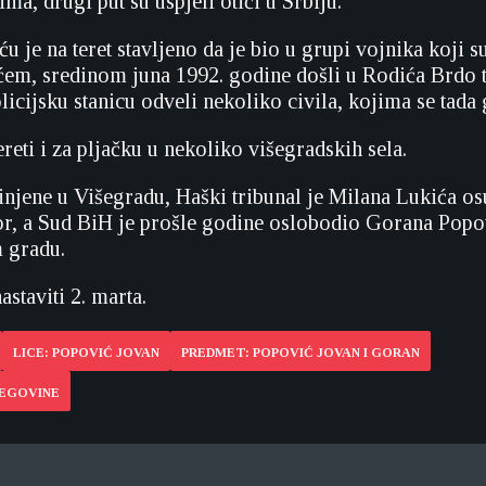
ma, drugi put su uspjeli otići u Srbiju.
 je na teret stavljeno da je bio u grupi vojnika koji s
m, sredinom juna 1992. godine došli u Rodića Brdo t
icijsku stanicu odveli nekoliko civila, kojima se tada 
reti i za pljačku u nekoliko višegradskih sela.
injene u Višegradu, Haški tribunal je Milana Lukića os
or, a Sud BiH je prošle godine oslobodio Gorana Popo
m gradu.
astaviti 2. marta.
LICE: POPOVIĆ JOVAN
PREDMET: POPOVIĆ JOVAN I GORAN
CEGOVINE