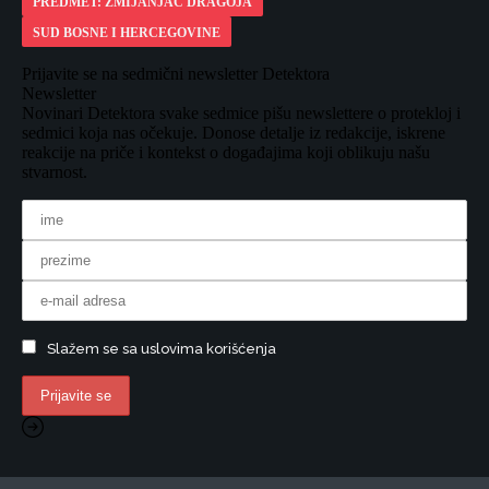
PREDMET: ZMIJANJAC DRAGOJA
SUD BOSNE I HERCEGOVINE
Prijavite se na sedmični newsletter Detektora
Newsletter
Novinari Detektora svake sedmice pišu newslettere o protekloj i
sedmici koja nas očekuje. Donose detalje iz redakcije, iskrene
reakcije na priče i kontekst o događajima koji oblikuju našu
stvarnost.
Slažem se sa uslovima korišćenja