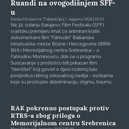
Ruandi na ovogodišnjem SFF-
u
Emina Dizdarević Tahmiščija | 7. Augusta 2026 | 10:02
Na 32. izdanju Sarajevo Film Festivalu (SFF)
svjetsku premijeru imat će animirani kratki
dokumentarni film “Fahrudin” Balkanske
istraživačke mreže Bosne i Hercegovine (BIRN
BiH) i Memorijalnog centra Srebrenica – o
Fahrudinu Muminoviću, dok će u programu
Suočavanje s prošlošću biti prikazan film
“Identitet” koji govori o djeci rođenoj kao
posljedica ratnog seksualnog nasilja - osobama
koje su proživjele diskriminaciju, stigmu, traumu.
RAK pokrenuo postupak protiv
RTRS-a zbog priloga o
Memorijalnom centru Srebrenica