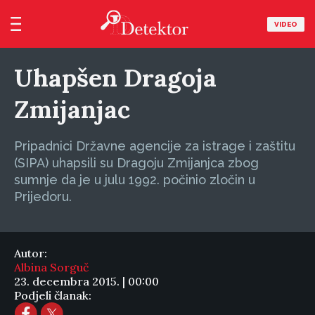
VIDEO
Uhapšen Dragoja
Zmijanjac
Pripadnici Državne agencije za istrage i zaštitu
(SIPA) uhapsili su Dragoju Zmijanjca zbog
sumnje da je u julu 1992. počinio zločin u
Prijedoru.
Autor:
Albina Sorguč
23. decembra 2015. | 00:00
Podjeli članak: