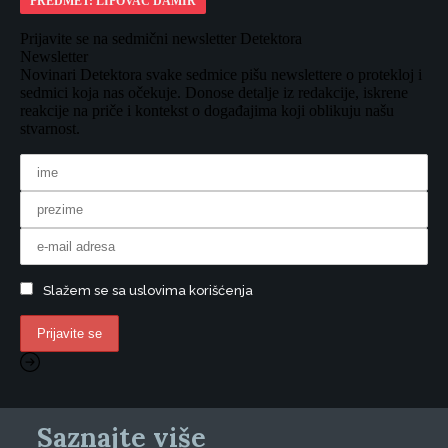
PREDMET: LIPOVAC DAMIR
Prijavite se na sedmični newsletter Detektora
Newsletter
Novinari Detektora svake sedmice pišu newslettere o protekloj i
sedmici koja nas očekuje. Donose detalje iz redakcije, iskrene
reakcije na priče i kontekst o događajima koji oblikuju našu
stvarnost.
Slažem se sa uslovima korišćenja
Saznajte više