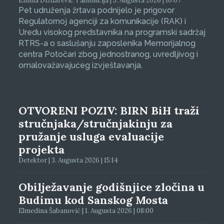
Emina Dizdarević Tahmiščija | 5. Augusta 2026 | 10:07
Pet udruženja žrtava podnijelo je prigovor
Regulatornoj agenciji za komunikacije (RAK) i
Uredu visokog predstavnika na programski sadržaj
RTRS-a o saslušanju zaposlenika Memorijalnog
centra Potočari zbog jednostranog, uvredljivog i
omalovažavajućeg izvještavanja.
OTVORENI POZIV: BIRN BiH traži
stručnjaka/stručnjakinju za
pružanje usluga evaluacije
projekta
Detektor | 3. Augusta 2026 | 15:14
Obilježavanje godišnjice zločina u
Budimu kod Sanskog Mosta
Elmedina Šabanović | 1. Augusta 2026 | 08:00