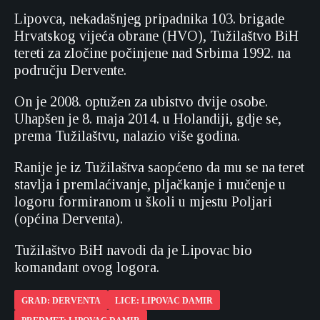
Lipovca, nekadašnjeg pripadnika 103. brigade
Hrvatskog vijeća obrane (HVO), Tužilaštvo BiH
tereti za zločine počinjene nad Srbima 1992. na
području Dervente.
On je 2008. optužen za ubistvo dvije osobe.
Uhapšen je 8. maja 2014. u Holandiji, gdje se,
prema Tužilaštvu, nalazio više godina.
Ranije je iz Tužilaštva saopćeno da mu se na teret
stavlja i premlaćivanje, pljačkanje i mučenje u
logoru formiranom u školi u mjestu Poljari
(općina Derventa).
Tužilaštvo BiH navodi da je Lipovac bio
komandant ovog logora.
GRAD: DERVENTA
LICE: LIPOVAC DAMIR