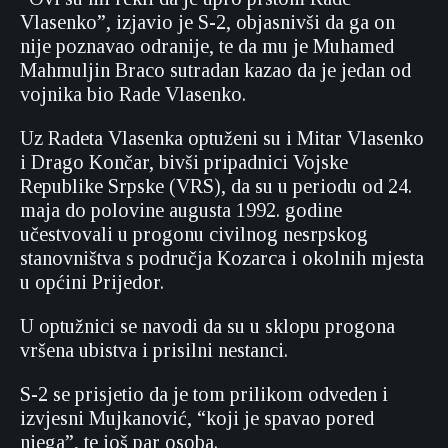
Vlasenko”, izjavio je S-2, objasnivši da ga on
nije poznavao odranije, te da mu je Muhamed
Mahmuljin Braco sutradan kazao da je jedan od
vojnika bio Rade Vlasenko.
Uz Radeta Vlasenka optuženi su i Mitar Vlasenko
i Drago Končar, bivši pripadnici Vojske
Republike Srpske (VRS), da su u periodu od 24.
maja do polovine augusta 1992. godine
učestvovali u progonu civilnog nesrpskog
stanovništva s područja Kozarca i okolnih mjesta
u općini Prijedor.
U optužnici se navodi da su u sklopu progona
vršena ubistva i prisilni nestanci.
S-2 se prisjetio da je tom prilikom odveden i
izvjesni Mujkanović, “koji je spavao pored
njega”, te još par osoba.