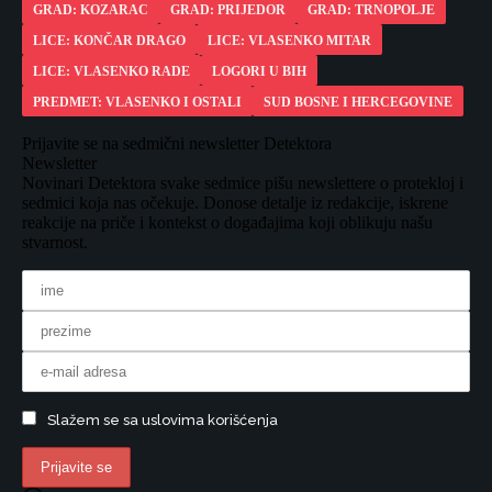
GRAD: KOZARAC
GRAD: PRIJEDOR
GRAD: TRNOPOLJE
LICE: KONČAR DRAGO
LICE: VLASENKO MITAR
LICE: VLASENKO RADE
LOGORI U BIH
PREDMET: VLASENKO I OSTALI
SUD BOSNE I HERCEGOVINE
Prijavite se na sedmični newsletter Detektora
Newsletter
Novinari Detektora svake sedmice pišu newslettere o protekloj i
sedmici koja nas očekuje. Donose detalje iz redakcije, iskrene
reakcije na priče i kontekst o događajima koji oblikuju našu
stvarnost.
Slažem se sa uslovima korišćenja