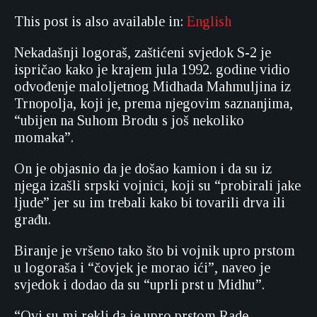
This post is also available in:
English
Nekadašnji logoraš, zaštićeni svjedok S-2 je
ispričao kako je krajem jula 1992. godine vidio
odvođenje maloljetnog Midhada Mahmuljina iz
Trnopolja, koji je, prema njegovim saznanjima,
“ubijen na Suhom Brodu s još nekoliko
momaka”.
On je objasnio da je došao kamion i da su iz
njega izašli srpski vojnici, koji su “probirali jake
ljude” jer su im trebali kako bi tovarili drva ili
građu.
Biranje je vršeno tako što bi vojnik upro prstom
u logoraša i “čovjek je morao ići”, naveo je
svjedok i dodao da su “uprli prst u Midhu”.
“Ovi su mi rekli da je upro prstom Rade