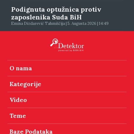
Podignuta optužnica protiv
zaposlenika Suda BiH
Emina Dizdarević Tahmiščija | 5. Augusta 2026 | 14:49
O nama
Kategorije
Video
Teme
Baze Podataka