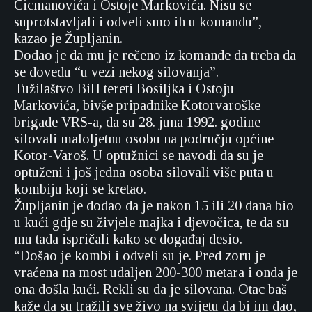
Cicmanovića i Ostoje Markovića. Nisu se
suprotstavljali i odveli smo ih u komandu”,
kazao je Župljanin.
Dodao je da mu je rečeno iz komande da treba da
se dovedu “u vezi nekog silovanja”.
Tužilaštvo BiH tereti Bosiljka i Ostoju
Markovića, bivše pripadnike Kotorvaroške
brigade VRS-a, da su 28. juna 1992. godine
silovali maloljetnu osobu na području općine
Kotor-Varoš. U optužnici se navodi da su je
optuženi i još jedna osoba silovali više puta u
kombiju koji se kretao.
Župljanin je dodao da je nakon 15 ili 20 dana bio
u kući gdje su živjele majka i djevočica, te da su
mu tada ispričali kako se događaj desio.
“Došao je kombi i odveli su je. Pred zoru je
vraćena na most udaljen 200-300 metara i onda je
ona došla kući. Rekli su da je silovana. Otac baš
kaže da su tražili sve živo na svijetu da bi im dao,