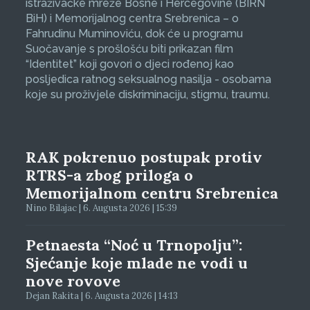
istraživačke mreže Bosne i Hercegovine (BIRN
BiH) i Memorijalnog centra Srebrenica – o
Fahrudinu Muminoviću, dok će u programu
Suočavanje s prošlošću biti prikazan film
“Identitet” koji govori o djeci rođenoj kao
posljedica ratnog seksualnog nasilja - osobama
koje su proživjele diskriminaciju, stigmu, traumu.
RAK pokrenuo postupak protiv
RTRS-a zbog priloga o
Memorijalnom centru Srebrenica
Nino Bilajac | 6. Augusta 2026 | 15:39
Petnaesta “Noć u Trnopolju”:
Sjećanje koje mlade ne vodi u
nove rovove
Dejan Rakita | 6. Augusta 2026 | 14:13