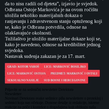
da to nisu radili od djeteta”, izjavio je svjedok.
Odbrana Ostoje Markovića je na ovom ročištu
uložila nekoliko materijalnih dokaza o
ranjavanju i zdravstvenom stanju optuženog koji
se, kako je Odbrana potvrdila, odnose na
olakšavajuće okolnosti.
Tužilaštvo je uložilo materijalne dokaze koji se,
kako je navedeno, odnose na kredibilitet jednog
svjedoka.
Nastavak suđenja zakazan je za 17. mart.
GRAD: KOTOR VAROŠ
LICE: MARKOVIĆ BOSILJKO
LICE: MARKOVIĆ OSTOJA
PREDMET: MARKOVIĆ I OSTALI
SEKSUALNO NASILJE
SUD BOSNE I HERCEGOVINE
Prijavite se na sedmični newsletter Detektora
Newsletter
Novinari Detektora svake sedmice pišu newslettere o protekloj i
sedmici koja nas očekuje. Donose detalje iz redakcije, iskrene
reakcije na priče i kontekst o događajima koji oblikuju našu