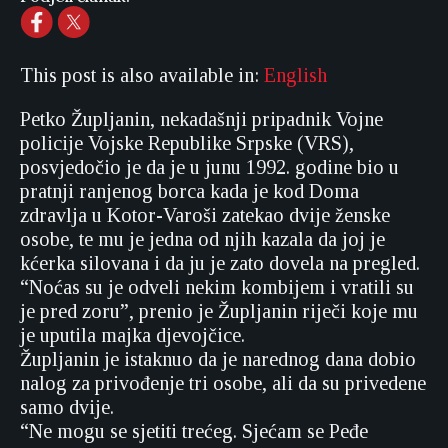
This post is also available in:
English
Petko Župljanin, nekadašnji pripadnik Vojne
policije Vojske Republike Srpske (VRS),
posvjedočio je da je u junu 1992. godine bio u
pratnji ranjenog borca kada je kod Doma
zdravlja u Kotor-Varoši zatekao dvije ženske
osobe, te mu je jedna od njih kazala da joj je
kćerka silovana i da ju je zato dovela na pregled.
“Noćas su je odveli nekim kombijem i vratili su
je pred zoru”, prenio je Župljanin riječi koje mu
je uputila majka djevojčice.
Župljanin je istaknuo da je narednog dana dobio
nalog za privođenje tri osobe, ali da su privedene
samo dvije.
“Ne mogu se sjetiti trećeg. Sjećam se Peđe