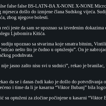
alse
false
false
BS-LATN-BA
X-NONE
X-NONE
Micro
 mjeseca došlo do izmjene člana Sudskog vijeća. Sudi
ća, zbog njegove bolesti.
reći jeste da sam se upoznao sa izvedenim dokazima do
olegu Ljubomira Kitića.
sudiju upoznao sa stvarima koje smatra bitnim, Vintil
isticao nešto što je čudno u optuženju”. On je nabroja
ačkog poduhvata.
nije jasno zašto nisu svi u sudnici”, rekao je branilac
kao da se i danas čudi kako je došlo do potvrđivanja 
ećeno i time da li je kasarna “Viktor Bubanj” bila logor
vić su optuženi za zločine počinjene u kasarni “Viktor