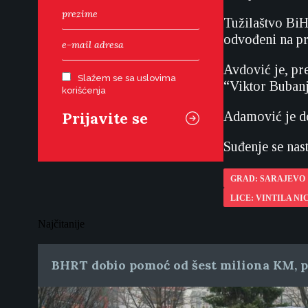
Tužilaštvo BiH 
odvođeni na pri
Avdović je, pr
Slažem se sa uslovima
“Viktor Bubanj”
korišćenja
Adamović je do
Suđenje se nast
GRAD: SARAJEVO
LICE: VINTILA N
Najčitanije
BHRT dobio pomoć od šest miliona KM, pr