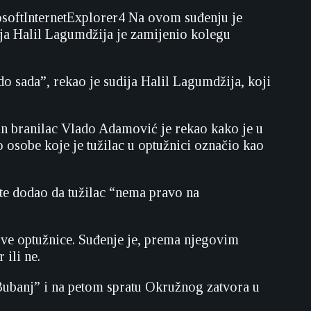
softInternetExplorer4
Na ovom suđenju je
ja Halil Lagumdžija je zamijenio kolegu
 sada”, rekao je sudija Halil Lagumdžija, koji
in branilac Vlado Adamović je rekao kako je u
o osobe koje je tužilac u optužnici označio kao
, te dodao da tužilac “nema pravo na
ove optužnice. Suđenje je, prema njegovim
 ili ne.
 Bubanj” i na petom spratu Okružnog zatvora u