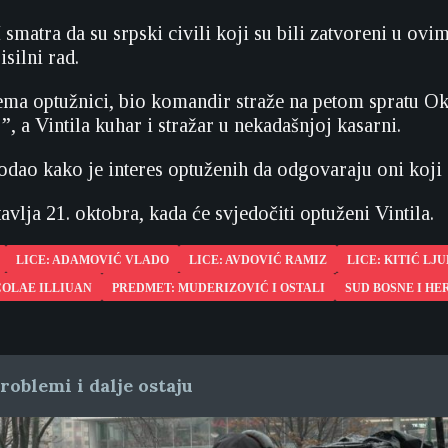
smatra da su srpski civili koji su bili zatvoreni u ovim
silni rad.
ema optužnici, bio komandir straže na petom spratu Ok
, a Vintila kuhar i stražar u nekadašnjoj kasarni.
dao kako je interes optuženih da odgovaraju oni koji s
avlja 21. oktobra, kada će svjedočiti optuženi Vintila.
LICE: ADAMOVIĆ VLADO
LICE: AVDOVIĆ RAMIZ
LICE: KITIĆ LJ
ICOLAE ILLIUAN
PREDMET: MUDERIZOVIĆ I OSTALI
SUD BOSNE I H
oblemi i dalje ostaju