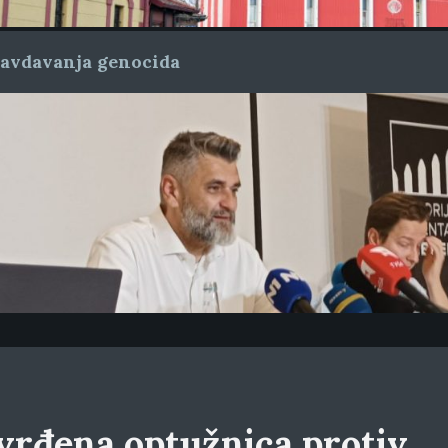
ravdavanja genocida
vrđena optužnica protiv