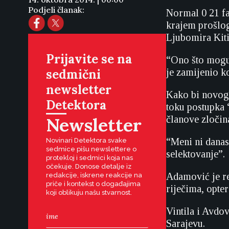
Podjeli članak:
Normal
0
21
f
krajem prošlog
Ljubomira Kiti
Prijavite se na
“Ono što mogu 
sedmični
je zamijenio k
newsletter
Kako bi novog 
Detektora
toku postupka “
Newsletter
članove zločin
“Meni ni danas 
Novinari Detektora svake
sedmice pišu newslettere o
selektovanje”.
protekloj i sedmici koja nas
očekuje. Donose detalje iz
Adamović je re
redakcije, iskrene reakcije na
priče i kontekst o događajima
riječima, opter
koji oblikuju našu stvarnost.
Vintila i Avdo
Sarajevu.