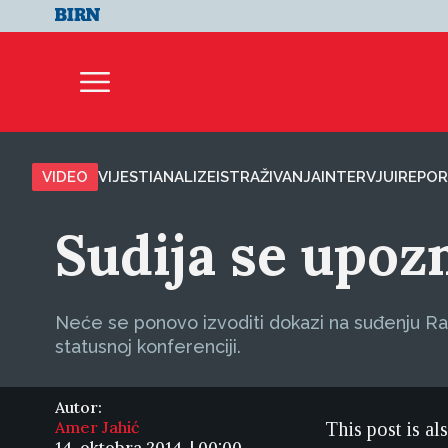
VIDEO
VIJESTI
ANALIZE
ISTRAŽIVANJA
INTERVJUI
REPOR
Sudija se upoz
Neće se ponovo izvoditi dokazi na suđenju Ram
statusnoj konferenciji.
Autor:
Amer Jahić
This post is al
14. oktobra 2014. | 00:00