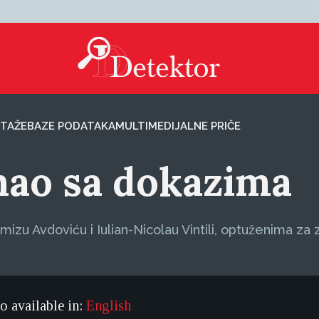
TAŽE
BAZE PODATAKA
MULTIMEDIJALNE PRIČE
nao sa dokazima
izu Avdoviću i Iulian-Nicolau Vintili, optuženima za 
so available in:
English