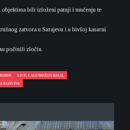
 objektima bili izloženi patnji i mučenju te
ružnog zatvora u Sarajevu i u bivšoj kasarni
u počinili zločin.
UBOMIR
LICE: LAGUMDŽIJA HALIL
ERCEGOVINE