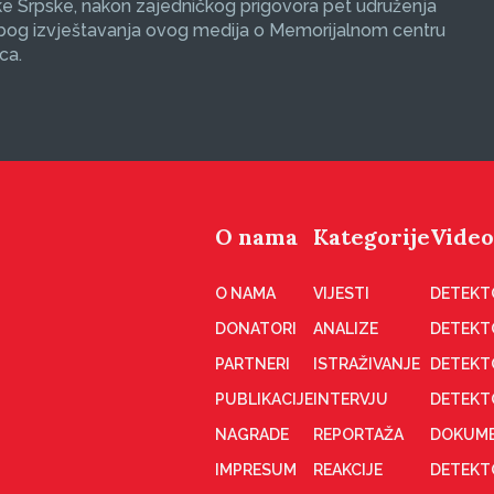
e Srpske, nakon zajedničkog prigovora pet udruženja
zbog izvještavanja ovog medija o Memorijalnom centru
ca.
O nama
Kategorije
Video
O NAMA
VIJESTI
DETEKT
DONATORI
ANALIZE
DETEKT
PARTNERI
ISTRAŽIVANJE
DETEKT
PUBLIKACIJE
INTERVJU
DETEKT
NAGRADE
REPORTAŽA
DOKUME
IMPRESUM
REAKCIJE
DETEKTO