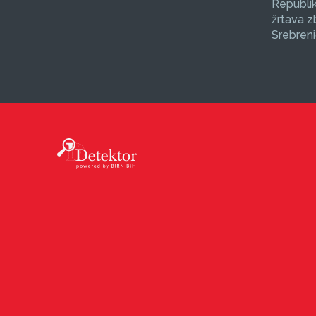
Republik
žrtava 
Srebreni