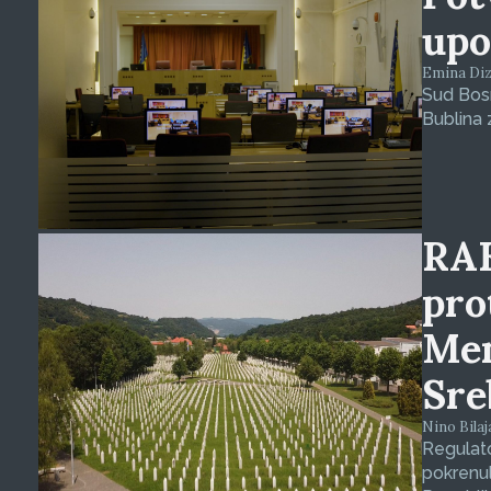
upo
Emina Dizd
Sud Bosn
Bublina 
RAK
pro
Mem
Sre
Nino Bilaj
Regulat
pokrenul