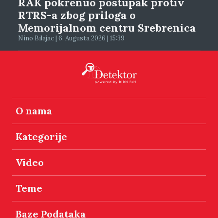
RAK pokrenuo postupak protiv
RTRS-a zbog priloga o
Memorijalnom centru Srebrenica
Nino Bilajac | 6. Augusta 2026 | 15:39
O nama
Kategorije
Video
Teme
Baze Podataka