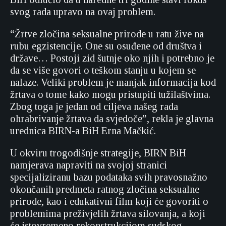
svog rada upravo na ovaj problem.
“Žrtve zločina seksualne prirode u ratu žive na
rubu egzistencije. One su osuđene od društva i
države… Postoji zid šutnje oko njih i potrebno je
da se više govori o teškom stanju u kojem se
nalaze. Veliki problem je manjak informacija kod
žrtava o tome kako mogu pristupiti tužilaštvima.
Zbog toga je jedan od ciljeva našeg rada
ohrabrivanje žrtava da svjedoče”, rekla je glavna
urednica BIRN-a BiH Erna Mačkić.
U okviru trogodišnje strategije, BIRN BiH
namjerava napraviti na svojoj stranici
specijaliziranu bazu podataka svih pravosnažno
okončanih predmeta ratnog zločina seksualne
prirode, kao i edukativni film koji će govoriti o
problemima preživjelih žrtava silovanja, a koji
će istovremeno rekonstrukcijom sudskog