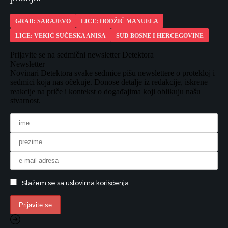
GRAD: SARAJEVO
LICE: HODŽIĆ MANUELA
LICE: VEKIĆ SUĆESKA ANISA
SUD BOSNE I HERCEGOVINE
Prijavite se na sedmični newsletter Detektora
Newsletter
Novinari Detektora svake sedmice pišu newslettere o protekloj i
sedmici koja nas očekuje. Donose detalje iz redakcije, iskrene
reakcije na priče i kontekst o događajima koji oblikuju našu
stvarnost.
Slažem se sa uslovima korišćenja