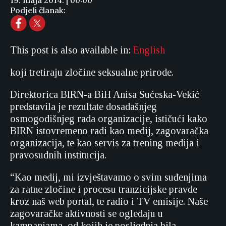
19. maja 2014. | 00:00
Podjeli članak:
This post is also available in:
English
koji tretiraju zločine seksualne prirode.
Direktorica BIRN-a BiH Anisa Sućeska-Vekić
predstavila je rezultate dosadašnjeg
osmogodišnjeg rada organizacije, ističući kako
BIRN istovremeno radi kao medij, zagovaračka
organizacija, te kao servis za trening medija i
pravosudnih institucija.
“Kao medij, mi izvještavamo o svim suđenjima
za ratne zločine i procesu tranzicijske pravde
kroz naš web portal, te radio i TV emisije. Naše
zagovaračke aktivnosti se ogledaju u
kampanjama, od kojih je posljednja bila