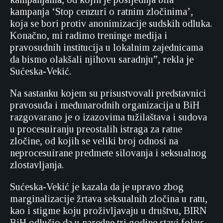
kampanja ‘Stop cenzuri o ratnim zločinima’,
koja se bori protiv anonimizacije sudskih odluka.
Konačno, mi radimo treninge medija i
pravosudnih institucija u lokalnim zajednicama
da bismo olakšali njihovu saradnju”, rekla je
Sućeska-Vekić.
Na sastanku kojem su prisustvovali predstavnici
pravosuđa i međunarodnih organizacija u BiH
razgovarano je o izazovima tužilaštava i sudova
u procesuiranju preostalih istraga za ratne
zločine, od kojih se veliki broj odnosi na
neprocesuirane predmete silovanja i seksualnog
zlostavljanja.
Sućeska-Vekić je kazala da je upravo zbog
marginalizacije žrtava seksualnih zločina u ratu,
kao i stigme koju proživljavaju u društvu, BIRN
BiH odlučio da u naredne tri godine stavi fokus