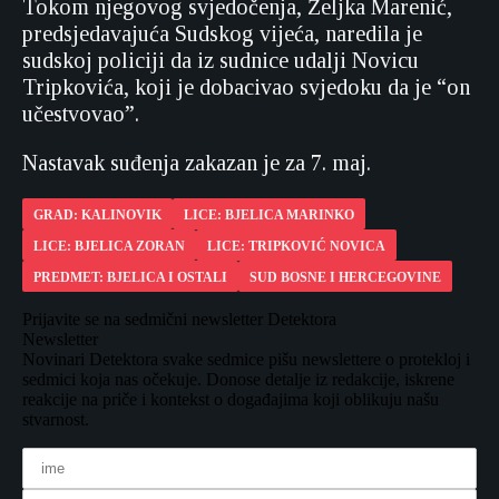
Tokom njegovog svjedočenja, Željka Marenić,
predsjedavajuća Sudskog vijeća, naredila je
sudskoj policiji da iz sudnice udalji Novicu
Tripkovića, koji je dobacivao svjedoku da je “on
učestvovao”.
Nastavak suđenja zakazan je za 7. maj.
GRAD: KALINOVIK
LICE: BJELICA MARINKO
LICE: BJELICA ZORAN
LICE: TRIPKOVIĆ NOVICA
PREDMET: BJELICA I OSTALI
SUD BOSNE I HERCEGOVINE
Prijavite se na sedmični newsletter Detektora
Newsletter
Novinari Detektora svake sedmice pišu newslettere o protekloj i
sedmici koja nas očekuje. Donose detalje iz redakcije, iskrene
reakcije na priče i kontekst o događajima koji oblikuju našu
stvarnost.