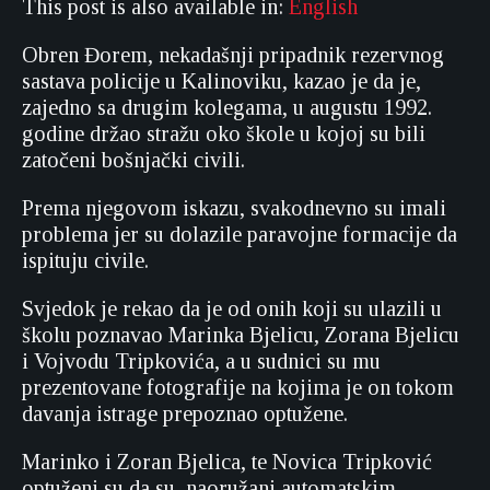
This post is also available in:
English
Obren Đorem, nekadašnji pripadnik rezervnog
sastava policije u Kalinoviku, kazao je da je,
zajedno sa drugim kolegama, u augustu 1992.
godine držao stražu oko škole u kojoj su bili
zatočeni bošnjački civili.
Prema njegovom iskazu, svakodnevno su imali
problema jer su dolazile paravojne formacije da
ispituju civile.
Svjedok je rekao da je od onih koji su ulazili u
školu poznavao Marinka Bjelicu, Zorana Bjelicu
i Vojvodu Tripkovića, a u sudnici su mu
prezentovane fotografije na kojima je on tokom
davanja istrage prepoznao optužene.
Marinko i Zoran Bjelica, te Novica Tripković
optuženi su da su, naoružani automatskim