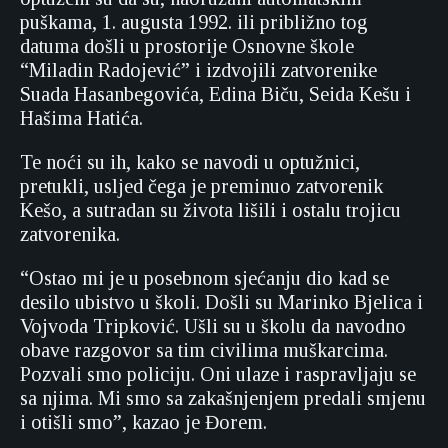
puškama, 1. augusta 1992. ili približno tog
datuma došli u prostorije Osnovne škole
“Miladin Radojević” i izdvojili zatvorenike
Suada Hasanbegovića, Edina Biču, Seida Kešu i
Hašima Hatića.
Te noći su ih, kako se navodi u optužnici,
pretukli, usljed čega je preminuo zatvorenik
Kešo, a sutradan su života lišili i ostalu trojicu
zatvorenika.
“Ostao mi je u posebnom sjećanju dio kad se
desilo ubistvo u školi. Došli su Marinko Bjelica i
Vojvoda Tripković. Ušli su u školu da navodno
obave razgovor sa tim civilima muškarcima.
Pozvali smo policiju. Oni ulaze i raspravljaju se
sa njima. Mi smo sa zakašnjenjem predali smjenu
i otišli smo”, kazao je Đorem.