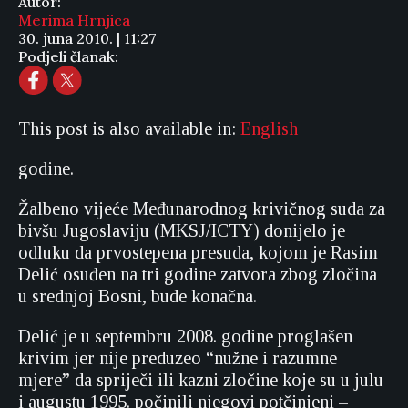
Autor:
Merima Hrnjica
30. juna 2010. | 11:27
Podjeli članak:
This post is also available in:
English
godine.
Žalbeno vijeće Međunarodnog krivičnog suda za
bivšu Jugoslaviju (MKSJ/ICTY) donijelo je
odluku da prvostepena presuda, kojom je Rasim
Delić osuđen na tri godine zatvora zbog zločina
u srednjoj Bosni, bude konačna.
Delić je u septembru 2008. godine proglašen
krivim jer nije preduzeo “nužne i razumne
mjere” da spriječi ili kazni zločine koje su u julu
i augustu 1995. počinili njegovi potčinjeni –