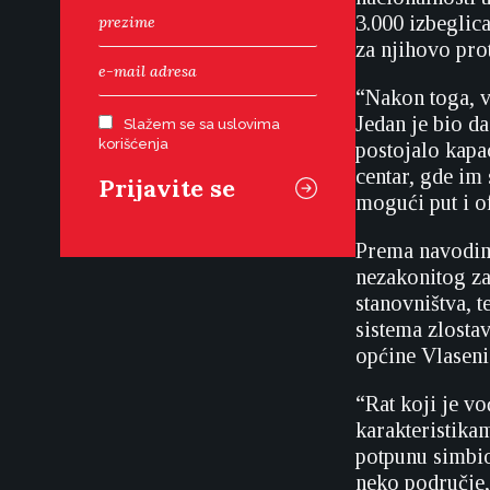
3.000 izbeglic
za njihovo prot
“Nakon toga, v
Jedan je bio d
Slažem se sa uslovima
korišćenja
postojalo kapac
centar, gde im 
mogući put i o
Prema navodima
nezakonitog zat
stanovništva, t
sistema zlosta
općine Vlaseni
“Rat koji je v
karakteristika
potpunu simbio
neko područje,