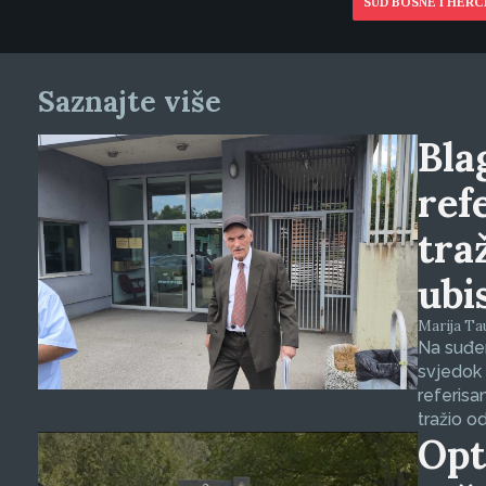
SUD BOSNE I HER
Saznajte više
Blag
ref
tra
ubi
Marija Tauš
Na suđen
svjedok 
referisa
tražio o
Opt