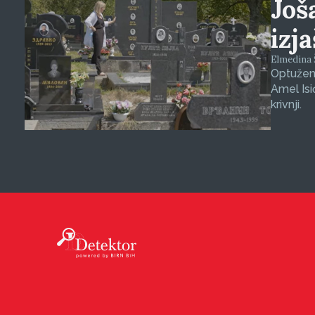
Još
izj
Elmedina Š
Optuženi
Amel Isi
krivnji.