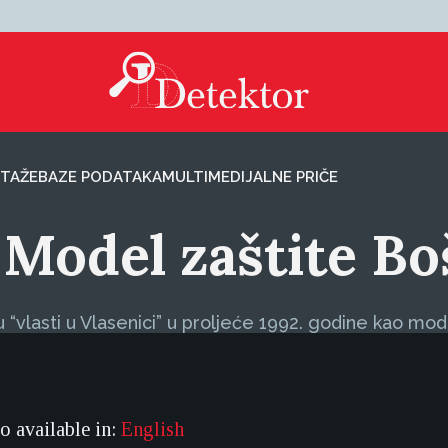
TAŽE
BAZE PODATAKA
MULTIMEDIJALNE PRIČE
: Model zaštite B
“vlasti u Vlasenici” u proljeće 1992. godine kao mode
so available in:
English