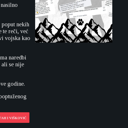
 nasilno
 poput nekih
te reči, već
vi vojska kao
rema naredbi
ali se nije
ove godine.
vooptuženog
AH I VIŠKOVIĆ