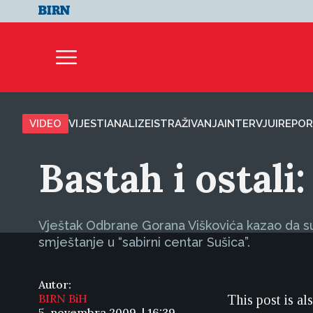
VIDEO
VIJESTI
ANALIZE
ISTRAŽIVANJA
INTERVJUI
REPOR
Bastah i ostali
Vještak Odbrane Gorana Viškovića kazao da su 
smještanje u “sabirni centar Sušica”.
Autor:
BIRN BiH
This post is al
5. novembra 2009. | 16:39