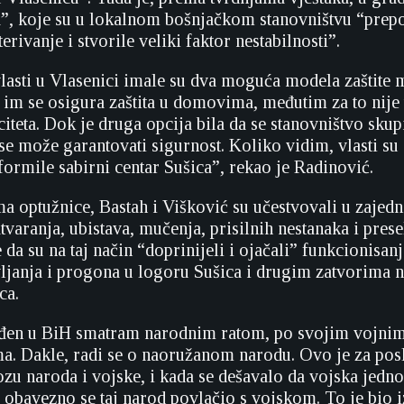
a”, koje su u lokalnom bošnjačkom stanovništvu “prep
erivanje i stvorile veliki faktor nestabilnosti”.
lasti u Vlasenici imale su dva moguća modela zaštite 
a im se osigura zaštita u domovima, međutim za to nije
iteta. Dok je druga opcija bila da se stanovništvo skup
se može garantovati sigurnost. Koliko vidim, vlasti su
formile sabirni centar Sušica”, rekao je Radinović.
 optužnice, Bastah i Višković su učestvovali u zajed
varanja, ubistava, mučenja, prisilnih nestanaka i prese
e da su na taj način “doprinijeli i ojačali” funkcionisa
vljanja i progona u logoru Sušica i drugim zatvorima 
ca.
ođen u BiH smatram narodnim ratom, po svojim vojnim
ma. Dakle, radi se o naoružanom narodu. Ovo je za pos
zu naroda i vojske, i kada se dešavalo da vojska jedn
 obavezno se taj narod povlačio s vojskom. To je bio 