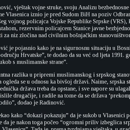
vić, vještak vojne struke, svoju Analizu bezbednosne 
ine Vlasenica iznio je pred Sudom BiH na poziv Odbr
šeg vojnog policajca Vojske Republike Srpske (VRS), k
tahom, rezervnim policajcem Stanice javne bezbjedno
eti za niz zločina nad civilnim bošnjačkim stanovništv
vić je pojasnio kako je na sigurnosnu situaciju u Bosn
području Hrvatske”, te dodao da su već od ljeta 1991. 
ukob s muslimanske strane”.
ntna razlika u pripremi muslimanskog i srpskog stanov
a ogleda se u odnosu ka bivšoj državi. Naime, srpska s
jednička država treba da opstane, i sve napore su ulagal
slile drugačije, i radile na tome da se država ‘prekomp
godilo”, dodao je Radinović.
ekao kako “dokazi pokazuju” da je sukob u Vlasenici p
te da je nakon toga počeo “ogromni priliv izbeglica sr
u Vlasenicu”. Tada je, prema tvrdnjama vještaka, u gra