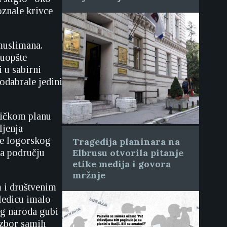
oznale krivce
muslimana.
 uopšte
i u sabirni
 odabrale jedini
ničkom planu
ljenja
nje logorskog
Tragedija planinara na
na području
Elbrusu otvorila pitanje
etike medija i govora
mržnje
 i društvenim
ledicu imalo
og naroda gubi
izbor samih