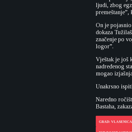
ljudi, zbog egz
premeštanje”, k
On je pojasnio
dokaza Tužilaš
značenje po vo
logor”.
Vještak je još
nadređenog star
mogao izjašnja
Unakrsno ispit
Naredno ročišt
Bastaha, zakaz
GRAD: VLASENICA