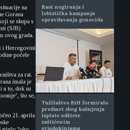
Rast negiranja i
situacije na
lobistička kampanja
ane Gorana
opravdavanja genocida
oji se skupa s
sti (SJB)
om ovog grada.
i i Hercegovini
godine počele
ništva za rat.
trana imala je
i u to, dok su
onuje’, što se,
Tužilaštvo BiH formiralo
predmet zbog kašnjenja
očeo 21. aprila
isplate odštete
zaštićenim
pske
svjedokinjama
d stiglo “oko