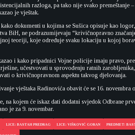
istencijalnih razloga, pa tako nije svako premeštanje –
azao je vještak.
 kako dokumenti u kojima se Sušica opisuje kao logor,
tva BiH, ne podrazumijevaju “krivičnopravno značanje 
jnoj teoriji, koje određuje svaku lokaciju u kojoj bora
 kazao i kako pripadnici Vojne policije imaju pravo, p
ješine, učestvovati u sprovođenju ratnih zarobljenika, 
vati o krivičnopravnom aspektu takvog djelovanja.
ivanje vještaka Radinovića obavit će se 16. novembra 
e, na kojem će iskaz dati dodatni svjedok Odbrane pr
ano je za 9. novembar.
LICE: BASTAH PREDRAG
LICE: VIŠKOVIĆ GORAN
PREDMET: BAST