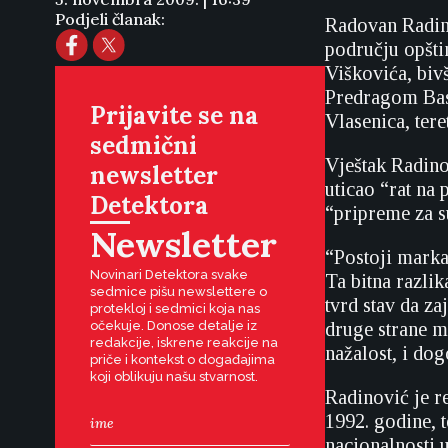
Podjeli članak:
Radovan Radino
području opšt
Viškovića, biv
Predragom Bas
Prijavite se na
Vlasenica, ter
sedmični
Vještak Radino
newsletter
uticao “rat na 
Detektora
“pripreme za s
Newsletter
“Postoji marka
Novinari Detektora svake
Ta bitna razlik
sedmice pišu newslettere o
tvrd stav da za
protekloj i sedmici koja nas
očekuje. Donose detalje iz
druge strane mi
redakcije, iskrene reakcije na
nažalost, i do
priče i kontekst o događajima
koji oblikuju našu stvarnost.
Radinović je r
1992. godine, 
nacionalnosti 