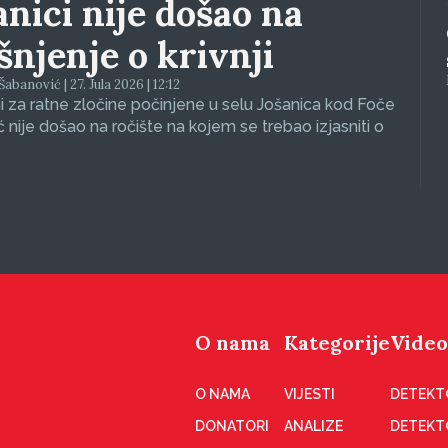
anici nije došao na
ašnjenje o krivnji
abanović | 27. Jula 2026 | 12:12
 za ratne zločine počinjene u selu Jošanica kod Foče
ć nije došao na ročište na kojem se trebao izjasniti o
O nama
Kategorije
Video
O NAMA
VIJESTI
DETEKT
DONATORI
ANALIZE
DETEKT