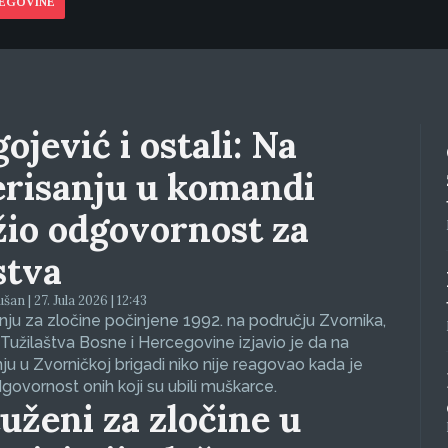
CEGOVINE
ojević i ostali: Na
erisanju u komandi
žio odgovornost za
stva
an | 27. Jula 2026 | 12:43
ju za zločine počinjene 1992. na području Zvornika,
Tužilaštva Bosne i Hercegovine izjavio je da na
nju u Zvorničkoj brigadi niko nije reagovao kada je
dgovornost onih koji su ubili muškarce.
uženi za zločine u