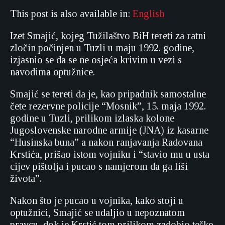
This post is also available in:
English
Izet Smajić, kojeg Tužilaštvo BiH tereti za ratni
zločin počinjen u Tuzli u maju 1992. godine,
izjasnio se da se ne osjeća krivim u vezi s
navodima optužnice.
Smajić se tereti da je, kao pripadnik samostalne
čete rezervne policije “Mosnik”, 15. maja 1992.
godine u Tuzli, prilikom izlaska kolone
Jugoslovenske narodne armije (JNA) iz kasarne
“Husinska buna” a nakon ranjavanja Radovana
Krstića, prišao istom vojniku i “stavio mu u usta
cijev pištolja i pucao s namjerom da ga liši
života”.
Nakon što je pucao u vojnika, kako stoji u
optužnici, Smajić se udaljio u nepoznatom
pravcu, dok je Krstić tom prilikom zadobio teške