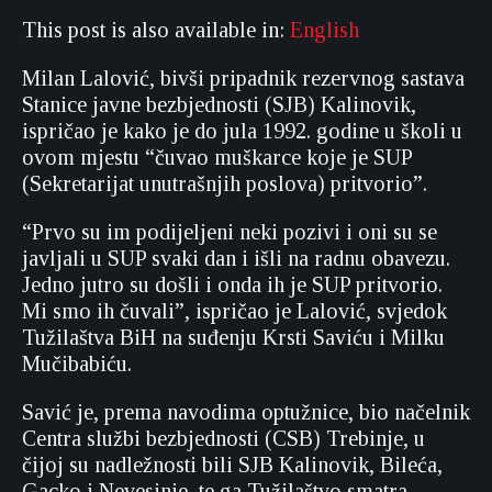
This post is also available in:
English
Milan Lalović, bivši pripadnik rezervnog sastava
Stanice javne bezbjednosti (SJB) Kalinovik,
ispričao je kako je do jula 1992. godine u školi u
ovom mjestu “čuvao muškarce koje je SUP
(Sekretarijat unutrašnjih poslova) pritvorio”.
“Prvo su im podijeljeni neki pozivi i oni su se
javljali u SUP svaki dan i išli na radnu obavezu.
Jedno jutro su došli i onda ih je SUP pritvorio.
Mi smo ih čuvali”, ispričao je Lalović, svjedok
Tužilaštva BiH na suđenju Krsti Saviću i Milku
Mučibabiću.
Savić je, prema navodima optužnice, bio načelnik
Centra službi bezbjednosti (CSB) Trebinje, u
čijoj su nadležnosti bili SJB Kalinovik, Bileća,
Gacko i Nevesinje, te ga Tužilaštvo smatra