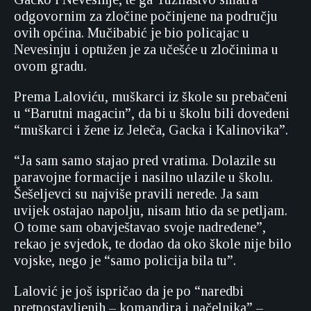
odgovornim za zločine počinjene na području
ovih općina. Mučibabić je bio policajac u
Nevesinju i optužen je za učešće u zločinima u
ovom gradu.
Prema Laloviću, muškarci iz škole su prebačeni
u “Barutni magacin”, da bi u školu bili dovedeni
“muškarci i žene iz Jeleča, Gacka i Kalinovika”.
“Ja sam samo stajao pred vratima. Dolazile su
paravojne formacije i nasilno ulazile u školu.
Šešeljevci su najviše pravili nerede. Ja sam
uvijek ostajao napolju, nisam htio da se petljam.
O tome sam obavještavao svoje nadređene”,
rekao je svjedok, te dodao da oko škole nije bilo
vojske, nego je “samo policija bila tu”.
Lalović je još ispričao da je po “naredbi
pretpostavljenih – komandira i načelnika” –