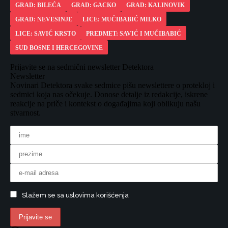
GRAD: BILEĆA
GRAD: GACKO
GRAD: KALINOVIK
GRAD: NEVESINJE
LICE: MUČIBABIĆ MILKO
LICE: SAVIĆ KRSTO
PREDMET: SAVIĆ I MUČIBABIĆ
SUD BOSNE I HERCEGOVINE
Prijavite se na sedmični newsletter Detektora
Newsletter
Novinari Detektora svake sedmice pišu newslettere o protekloj i
sedmici koja nas očekuje. Donose detalje iz redakcije, iskrene
reakcije na priče i kontekst o događajima koji oblikuju našu
stvarnost.
Slažem se sa uslovima korišćenja