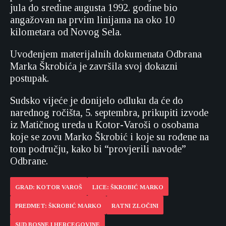
jula do sredine augusta 1992. godine bio
angažovan na prvim linijama na oko 10
kilometara od Novog Sela.
Uvođenjem materijalnih dokumenata Odbrana
Marka Škrobića je završila svoj dokazni
postupak.
Sudsko vijeće je donijelo odluku da će do
narednog ročišta, 5. septembra, prikupiti izvode
iz Matičnog ureda u Kotor-Varoši o osobama
koje se zovu Marko Škrobić i koje su rođene na
tom području, kako bi “provjerili navode”
Odbrane.
GRAD: KOTOR VAROŠ
LICE: ŠKROBIĆ MARKO
PREDMET: ŠKROBIĆ MARKO
RATNI ZLOČINI
SUD BOSNE I HERCEGOVINE