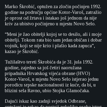
Marko Škrobić, optužen za zločin počinjen 1992.
godine na području općine Kotor-Varoš, zatražio
je oprost od žrtava i istakao još jednom da nije
kriv za ubistvo počinjeno u mjestu Novo Selo.
“Meni je žao obitelji kojoj se to desilo, ali i moje
obitelji. Tokom rata bio sam jedan običan i dobar
vojnik, koji se nije krio i plašio kada zapuca”,
kazao je Škrobić.
Tužilaštvo tereti Škrobića da je 31. jula 1992.
godine, zajedno sa još četiri naoružana
pripadnika Hrvatskog vijeća obrane (HVO)
Kotor-Varoš, u mjestu Novo Selo istjerao jednu
porodicu srpske nacionalnosti iz kuće, da bi, u
blizini sela Ravno, ubio Stojka Glamočaka.
Dajući iskaz kao zadnji svjedok Odbrane,
optuženi je rekao da postoji nekoliko osoba istog