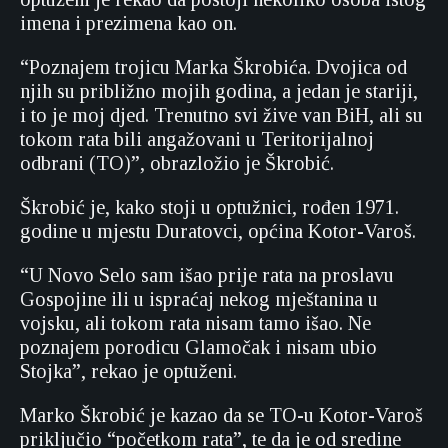
imena i prezimena kao on.
“Poznajem trojicu Marka Škrobića. Dvojica od
njih su približno mojih godina, a jedan je stariji,
i to je moj djed. Trenutno svi žive van BiH, ali su
tokom rata bili angažovani u Teritorijalnoj
odbrani (TO)”, obrazložio je Škrobić.
Škrobić je, kako stoji u optužnici, rođen 1971.
godine u mjestu Duratovci, općina Kotor-Varoš.
“U Novo Selo sam išao prije rata na proslavu
Gospojine ili u ispraćaj nekog mještanina u
vojsku, ali tokom rata nisam tamo išao. Ne
poznajem porodicu Glamočak i nisam ubio
Stojka”, rekao je optuženi.
Marko Škrobić je kazao da se TO-u Kotor-Varoš
priključio “početkom rata”, te da je od sredine