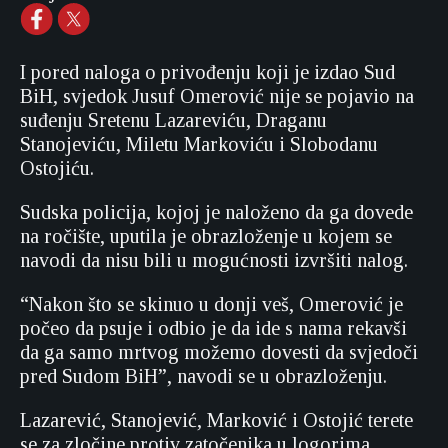
I pored naloga o privođenju koji je izdao Sud
BiH, svjedok Jusuf Omerović nije se pojavio na
suđenju Sretenu Lazareviću, Draganu
Stanojeviću, Miletu Markoviću i Slobodanu
Ostojiću.
Sudska policija, kojoj je naloženo da ga dovede
na ročište, uputila je obrazloženje u kojem se
navodi da nisu bili u mogućnosti izvršiti nalog.
“Nakon što se skinuo u donji veš, Omerović je
počeo da psuje i odbio je da ide s nama rekavši
da ga samo mrtvog možemo dovesti da svjedoči
pred Sudom BiH”, navodi se u obrazloženju.
Lazarević, Stanojević, Marković i Ostojić terete
se za zločine protiv zatočenika u logorima