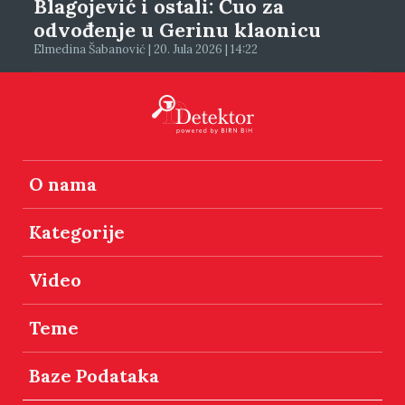
Blagojević i ostali: Čuo za
odvođenje u Gerinu klaonicu
Elmedina Šabanović | 20. Jula 2026 | 14:22
O nama
Kategorije
Video
Teme
Baze Podataka