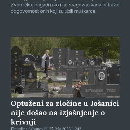
Zvorničkoj brigadi niko nije reagovao kada je tražio
odgovornost onih koji su ubili muškarce.
Optuženi za zločine u Jošanici
nije došao na izjašnjenje o
krivnji
Elmedina Šabanović | 27. Jula 2026 | 12:12