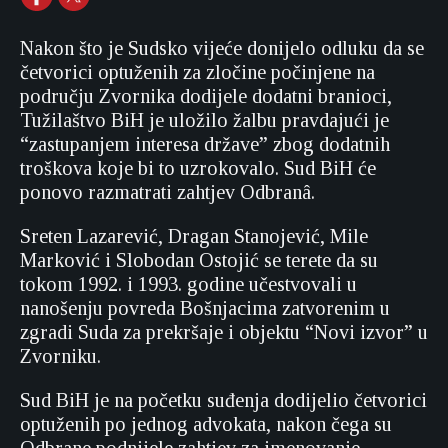
Nakon što je Sudsko vijeće donijelo odluku da se
četvorici optuženih za zločine počinjene na
području Zvornika dodijele dodatni branioci,
Tužilaštvo BiH je uložilo žalbu pravdajući je
“zastupanjem interesa države” zbog dodatnih
troškova koje bi to uzrokovalo. Sud BiH će
ponovo razmatrati zahtjev Odbranâ.
Sreten Lazarević, Dragan Stanojević, Mile
Marković i Slobodan Ostojić se terete da su
tokom 1992. i 1993. godine učestvovali u
nanošenju povreda Bošnjacima zatvorenim u
zgradi Suda za prekršaje i objektu “Novi izvor” u
Zvorniku.
Sud BiH je na početku suđenja dodijelio četvorici
optuženih po jednog advokata, nakon čega su