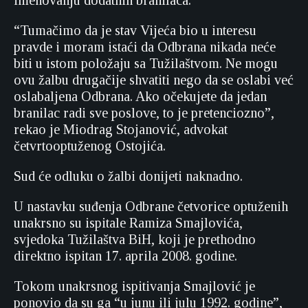
imenovanju dodatnih branilaca.
“Tumačimo da je stav Vijeća bio u interesu
pravde i moram istaći da Odbrana nikada neće
biti u istom položaju sa Tužilaštvom. Ne mogu
ovu žalbu drugačije shvatiti nego da se oslabi već
oslabaljena Odbrana. Ako očekujete da jedan
branilac radi sve poslove, to je pretenciozno”,
rekao je Miodrag Stojanović, advokat
četvrtooptuženog Ostojića.
Sud će odluku o žalbi donijeti naknadno.
U nastavku suđenja Odbrane četvorice optuženih
unakrsno su ispitale Ramiza Smajlovića,
svjedoka Tužilaštva BiH, koji je prethodno
direktno ispitan 17. aprila 2008. godine.
Tokom unakrsnog ispitivanja Smajlović je
ponovio da su ga “u junu ili julu 1992. godine”,