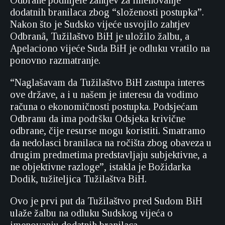
Odbrane podnijele zahtjev za imenovanje
dodatnih branilaca zbog “složenosti postupka”.
Nakon što je Sudsko vijeće usvojilo zahtjev
Odbranâ, Tužilaštvo BiH je uložilo žalbu, a
Apelaciono vijeće Suda BiH je odluku vratilo na
ponovno razmatranje.
“Naglašavam da Tužilaštvo BiH zastupa interes
ove države, a i u našem je interesu da vodimo
računa o ekonomičnosti postupka. Podsjećam
Odbranu da ima podršku Odsjeka krivične
odbrane, čije resurse mogu koristiti. Smatramo
da nedolasci branilaca na ročišta zbog obaveza u
drugim predmetima predstavljaju subjektivne, a
ne objektivne razloge”, istakla je Božidarka
Dodik, tužiteljica Tužilaštva BiH.
Ovo je prvi put da Tužilaštvo pred Sudom BiH
ulaže žalbu na odluku Sudskog vijeća o