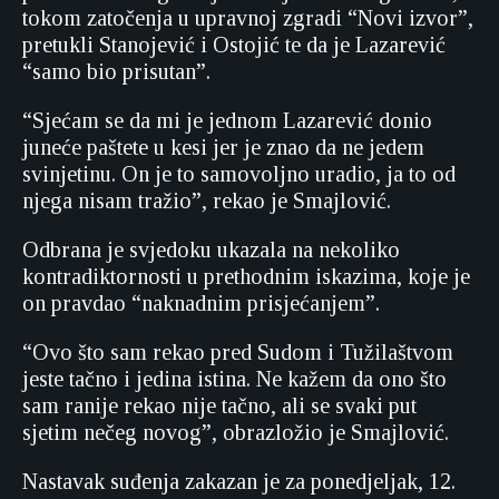
tokom zatočenja u upravnoj zgradi “Novi izvor”,
pretukli Stanojević i Ostojić te da je Lazarević
“samo bio prisutan”.
“Sjećam se da mi je jednom Lazarević donio
juneće paštete u kesi jer je znao da ne jedem
svinjetinu. On je to samovoljno uradio, ja to od
njega nisam tražio”, rekao je Smajlović.
Odbrana je svjedoku ukazala na nekoliko
kontradiktornosti u prethodnim iskazima, koje je
on pravdao “naknadnim prisjećanjem”.
“Ovo što sam rekao pred Sudom i Tužilaštvom
jeste tačno i jedina istina. Ne kažem da ono što
sam ranije rekao nije tačno, ali se svaki put
sjetim nečeg novog”, obrazložio je Smajlović.
Nastavak suđenja zakazan je za ponedjeljak, 12.