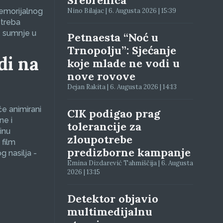
Srebrenica
Memorijalnog
Nino Bilajac | 6. Augusta 2026 | 15:39
 treba
e sumnje u
Petnaesta “Noć u
Trnopolju”: Sjećanje
di na
koje mlade ne vodi u
nove rovove
Dejan Rakita | 6. Augusta 2026 | 14:13
će animirani
CIK podigao prag
ne i
tolerancije za
inu
zloupotrebe
 film
predizborne kampanje
g nasilja -
Emina Dizdarević Tahmiščija | 6. Augusta
2026 | 13:15
Detektor objavio
multimedijalnu