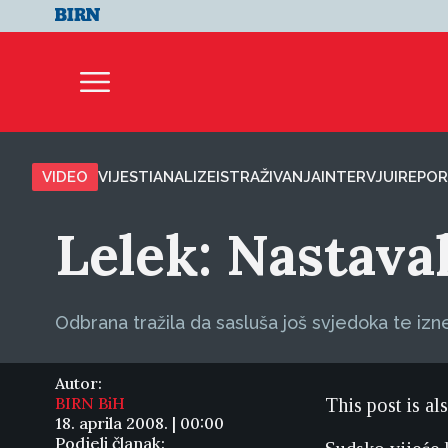
VIDEO
VIJESTI
ANALIZE
ISTRAŽIVANJA
INTERVJUI
REPOR
Lelek: Nastav
Odbrana tražila da sasluša još svjedoka te izn
Autor:
BIRN BiH
This post is al
18. aprila 2008. | 00:00
Podjeli članak: