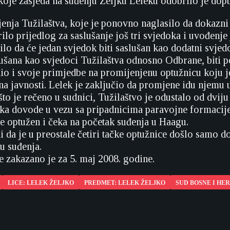
koje zasjeda na suđenju Željku Leleku odobrilo je dop
ljenja Tužilaštva, koje je ponovno naglasilo da dokazni
ilo prijedlog za saslušanje još tri svjedoka i uvođenj
čilo da će jedan svjedok biti saslušan kao dodatni svje
ušana kao svjedoci Tužilaštva odnosno Odbrane, biti p
nio i svoje primjedbe na promijenjenu optužnicu koju je
na javnosti. Lelek je zaključio da promjene idu njemu u
o je rečeno u sudnici, Tužilaštvo je odustalo od dviju 
eka dovode u vezu sa pripadnicima paravojne formaci
je optužen i čeka na početak suđenja u Haagu.
di da je u preostale četiri tačke optužnice došlo samo 
u suđenja.
e zakazano je za 5. maj 2008. godine.
LICE: LELEK ŽELJKO
PREDMET: LELEK ŽELJKO
SUD BOSNE I HE