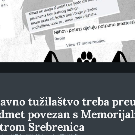
avno tužilaštvo treba preu
dmet povezan s Memorija
trom Srebrenica