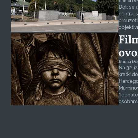
Emina Dizd
Dok se u
centra, 
preuzeti
objektiv
Fil
ovo
Emina Dizd
Na 32. i
kratki d
Hercegov
Muminovi
“Identit
osobama 