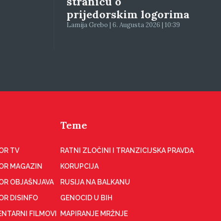
stranicu o
prijedorskim logorima
Lamija Grebo | 6. Augusta 2026 | 10:39
Teme
OR TV
RATNI ZLOČINI I TRANZICIJSKA PRAVDA
OR MAGAZIN
KORUPCIJA
OR OBJAŠNJAVA
RUSIJA NA BALKANU
OR DISINFO
GENOCID U BIH
NTARNI FILMOVI
MAPIRANJE MRŽNJE