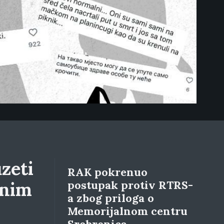
zeti
RAK pokrenuo
lnim
postupak protiv RTRS-
a zbog priloga o
Memorijalnom centru