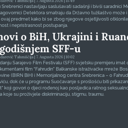
arević Tahmiščija | 7. Augusta 2026 | 15:49
 Srebrenici nastavljaju saslušavati sadašnji i bivši saradnici 
sagovornici Detektora smatraju da Državno tužilaštvo može i
 ovaj predmet kako bi se zbog njegove osjetljivosti otklonil
nost i nepristrasnost postupanja.
movi o BiH, Ukrajini i Ruan
godišnjem SFF-u
arević Tahmiščija | 7. Augusta 2026 | 10:02
zdanju Sarajevo Film Festivalu (SFF) svjetsku premijeru imat 
okumentarni film “Fahrudin” Balkanske istraživačke mreže Bos
ine (BIRN BiH) i Memorijalnog centra Srebrenica – o Fahrud
ću, dok će u programu Suočavanje s prošlošću biti prikazan
et” koji govori o djeci rođenoj kao posljedica ratnog seksualno
koje su proživjele diskriminaciju, stigmu, traumu.