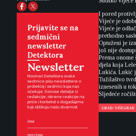
Sudsko vijeće 
I pored protiv
Vijeće je odobr
Prijavite se na
Vijeće je odlu
sedmični
prethodno sasl
Optuženi je iz
newsletter
još nije dostup
Detektora
Prema onome št
Newsletter
djela koja Lel
Lukića. Lukić 
Novinari Detektora svake
Tužilaštvo tvr
sedmice pišu newslettere o
iznesenih u tok
protekloj i sedmici koja nas
očekuje. Donose detalje iz
Sljedeće ročišt
redakcije, iskrene reakcije na
priče i kontekst o događajima
koji oblikuju našu stvarnost.
GRAD: VIŠEGRAD