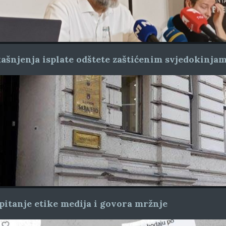
ašnjenja isplate odštete zaštićenim svjedokinja
pitanje etike medija i govora mržnje