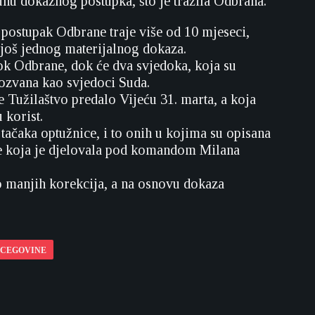
unu dokaznog postupka, što je tražila Odbrana.
 postupak Odbrane traje više od 10 mjeseci,
e još jednog materijalnog dokaza.
dok Odbrane, dok će dva svjedoka, koja su
ozvana kao svjedoci Suda.
 Tužilaštvo predalo Vijeću 31. marta, a koja
 korist.
tačaka optužnice, i to onih u kojima su opisana
je koja je djelovala pod komandom Milana
do manjih korekcija, a na osnovu dokaza
RCEGOVINE