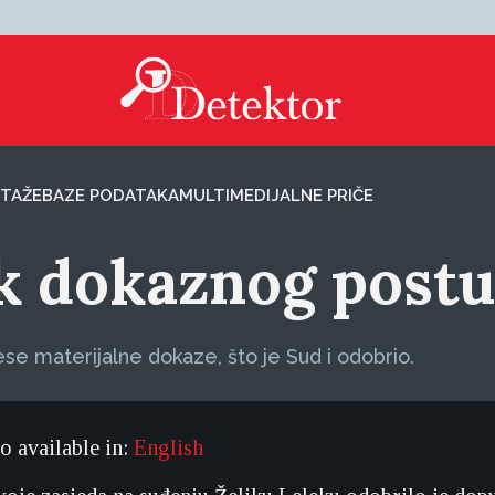
TAŽE
BAZE PODATAKA
MULTIMEDIJALNE PRIČE
ak dokaznog post
ese materijalne dokaze, što je Sud i odobrio.
so available in:
English