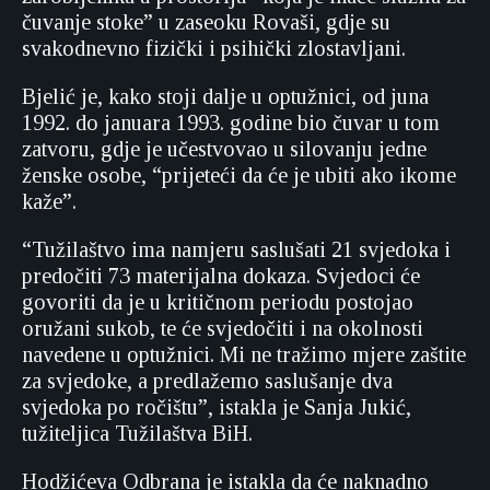
čuvanje stoke” u zaseoku Rovaši, gdje su
svakodnevno fizički i psihički zlostavljani.
Bjelić je, kako stoji dalje u optužnici, od juna
1992. do januara 1993. godine bio čuvar u tom
zatvoru, gdje je učestvovao u silovanju jedne
ženske osobe, “prijeteći da će je ubiti ako ikome
kaže”.
“Tužilaštvo ima namjeru saslušati 21 svjedoka i
predočiti 73 materijalna dokaza. Svjedoci će
govoriti da je u kritičnom periodu postojao
oružani sukob, te će svjedočiti i na okolnosti
navedene u optužnici. Mi ne tražimo mjere zaštite
za svjedoke, a predlažemo saslušanje dva
svjedoka po ročištu”, istakla je Sanja Jukić,
tužiteljica Tužilaštva BiH.
Hodžićeva Odbrana je istakla da će naknadno