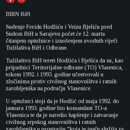
BIRN BiH
Suđenje Feridu Hodžiću i Veizu Bjeliću pred
Sudom BiH u Sarajevu počet će 12. marta
čitanjem optužnice i iznošenjem uvodnih riječi
Tužilaštva BiH i Odbrane.
Tužilaštvo BiH tereti Hodžića i Bjelića da su, kao
pripadnici Teritorijalne odbrane (TO) Vlasenica,
tokom 1992. i 1993. godine učestvovali u
zločinima protiv civilnog stanovništva i ratnih
zarobljenika na području Vlasenice.
U optužnici stoji da je Hodžić od maja 1992. do
januara 1993. godine bio komandant TO-a
Vlasenica te da je naredio hapšenje i zatvaranje
civilnog srpskog stanovništva i ratnih
zarobljenika u prostoriju “koja je inače služila za