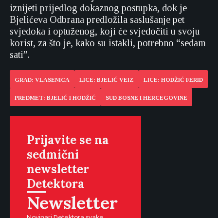
iznijeti prijedlog dokaznog postupka, dok je
Bjelićeva Odbrana predložila saslušanje pet
svjedoka i optuženog, koji će svjedočiti u svoju
korist, za što je, kako su istakli, potrebno “sedam
sati”.
GRAD: VLASENICA
LICE: BJELIĆ VEIZ
LICE: HODŽIĆ FERID
PREDMET: BJELIĆ I HODŽIĆ
SUD BOSNE I HERCEGOVINE
Prijavite se na
sedmični
newsletter
Detektora
Newsletter
Novinari Detektora svake