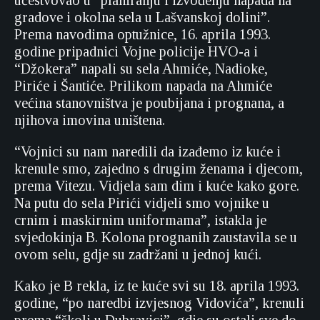
učestvovao u “planiranju i izvođenju napada na
gradove i okolna sela u Lašvanskoj dolini”.
Prema navodima optužnice, 16. aprila 1993.
godine pripadnici Vojne policije HVO-a i
“Džokera” napali su sela Ahmiće, Nadioke,
Piriće i Šantiće. Prilikom napada na Ahmiće
većina stanovništva je poubijana i prognana, a
njihova imovina uništena.
“Vojnici su nam naredili da izađemo iz kuće i
krenule smo, zajedno s drugim ženama i djecom,
prema Vitezu. Vidjela sam dim i kuće kako gore.
Na putu do sela Pirići vidjeli smo vojnike u
crnim i maskirnim uniformama”, istakla je
svjedokinja B. Kolona prognanih zaustavila se u
ovom selu, gdje su zadržani u jednoj kući.
Kako je B rekla, iz te kuće svi su 18. aprila 1993.
godine, “po naredbi izvjesnog Vidovića”, krenuli