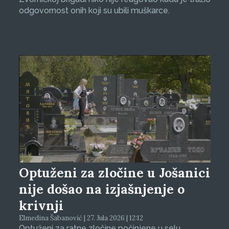
odgovornost onih koji su ubili muškarce.
Optuženi za zločine u Jošanici
nije došao na izjašnjenje o
krivnji
Elmedina Šabanović | 27. Jula 2026 | 12:12
Optuženi za ratne zločine počinjene u selu