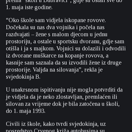
prema “školi u Dubravici”, gdje su ostali sve do
1. maja iste godine.
“Oko škole sam vidjela iskopane rovove.
Dočekala su nas dva vojnika i počela nas
razdvajati – žene s malom djecom u jednu
prostoriju, a ostale u sportsku dvoranu, gdje sam
otišla i ja s majkom. Vojnici su dolazili i odvodili
iz dvorane muškarce na kopanje rovova, a
kasnije sam saznala da su izvodili žene iz druge
prostorije. Valjda na silovanja”, rekla je
svjedokinja B.
U unakrsnom ispitivanju nije mogla potvrditi da
je vidjela da je neko zlostavljan, premlaćen ili
silovan za vrijeme dok je bila zatočena u školi,
do 1. maja 1993.
Civili iz škole, kako tvrdi svjedokinja, uz
posredstvo Crvenog križa autobusima su