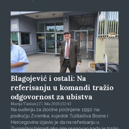
Blagojević i ostali: Na
referisanju u komandi tražio
odgovornost za ubistva
Marija Taušan | 27. Jula 2026 | 12:43
Na suđenju za zločine počinjene 1992. na
području Zvornika, svjedok Tužilaštva Bosne i
Hercegovine izjavio je da na referisanju u
Zvorničkoj brigadi niko nije reagovao kada je tražio