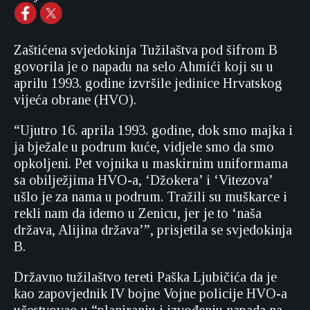
Zaštićena svjedokinja Tužilaštva pod šifrom B
govorila je o napadu na selo Ahmići koji su u
aprilu 1993. godine izvršile jedinice Hrvatskog
vijeća obrane (HVO).
“Ujutro 16. aprila 1993. godine, dok smo majka i
ja bježale u podrum kuće, vidjele smo da smo
opkoljeni. Pet vojnika u maskirnim uniformama
sa obilježjima HVO-a, ‘Džokera’ i ‘Vitezova’
ušlo je za nama u podrum. Tražili su muškarce i
rekli nam da idemo u Zenicu, jer je to ‘naša
država, Alijina država’”, prisjetila se svjedokinja
B.
Državno tužilaštvo tereti Paška Ljubičića da je
kao zapovjednik IV bojne Vojne policije HVO-a