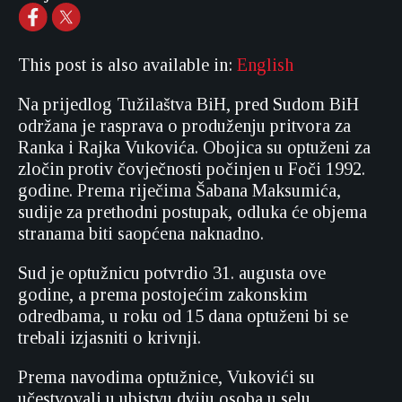
This post is also available in:
English
Na prijedlog Tužilaštva BiH, pred Sudom BiH
održana je rasprava o produženju pritvora za
Ranka i Rajka Vukovića. Obojica su optuženi za
zločin protiv čovječnosti počinjen u Foči 1992.
godine. Prema riječima Šabana Maksumića,
sudije za prethodni postupak, odluka će objema
stranama biti saopćena naknadno.
Sud je optužnicu potvrdio 31. augusta ove
godine, a prema postojećim zakonskim
odredbama, u roku od 15 dana optuženi bi se
trebali izjasniti o krivnji.
Prema navodima optužnice, Vukovići su
učestvovali u ubistvu dviju osoba u selu