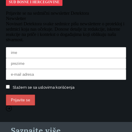
SUD BOSNE I HERCEGOVINE
Prijavite se na sedmični newsletter Detektora
Newsletter
Novinari Detektora svake sedmice pišu newslettere o protekloj i
sedmici koja nas očekuje. Donose detalje iz redakcije, iskrene
reakcije na priče i kontekst o događajima koji oblikuju našu
stvarnost.
Slažem se sa uslovima korišćenja
Saznajte više