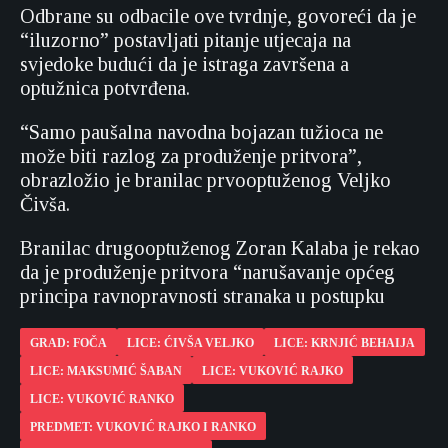
Odbrane su odbacile ove tvrdnje, govoreći da je
“iluzorno” postavljati pitanje utjecaja na
svjedoke budući da je istraga završena a
optužnica potvrđena.
“Samo paušalna navodna bojazan tužioca ne
može biti razlog za produženje pritvora”,
obrazložio je branilac prvooptuženog Veljko
Čivša.
Branilac drugooptuženog Zoran Kalaba je rekao
da je produženje pritvora “narušavanje općeg
principa ravnopravnosti stranaka u postupku
GRAD: FOČA
LICE: ĆIVŠA VELJKO
LICE: KRNJIĆ BEHAIJA
LICE: MAKSUMIĆ ŠABAN
LICE: VUKOVIĆ RAJKO
LICE: VUKOVIĆ RANKO
PREDMET: VUKOVIĆ RAJKO I RANKO