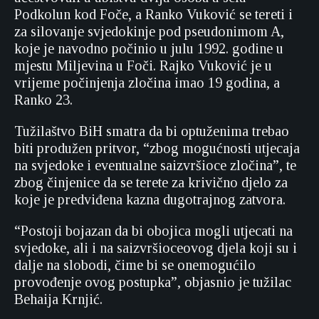
Podkolun kod Foče, a Ranko Vuković se tereti i
za silovanje svjedokinje pod pseudonimom A,
koje je navodno počinio u julu 1992. godine u
mjestu Miljevina u Foči. Rajko Vuković je u
vrijeme počinjenja zločina imao 19 godina, a
Ranko 23.
Tužilaštvo BiH smatra da bi optuženima trebao
biti produžen pritvor, “zbog mogućnosti utjecaja
na svjedoke i eventualne saizvršioce zločina”, te
zbog činjenice da se terete za krivično djelo za
koje je predviđena kazna dugotrajnog zatvora.
“Postoji bojazan da bi obojica mogli utjecati na
svjedoke, ali i na saizvršioceovog djela koji su i
dalje na slobodi, čime bi se onemogućilo
provođenje ovog postupka”, objasnio je tužilac
Behaija Krnjić.