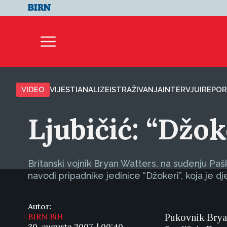
VIDEO
VIJESTI
ANALIZE
ISTRAŽIVANJA
INTERVJUI
REPOR
Ljubičić: “Džo
Britanski vojnik Bryan Watters, na suđenju Pa
navodi pripadnike jedinice “Džokeri”, koja je d
Autor:
BIRN BiH
Pukovnik Bryan
30. augusta 2007. | 00:40