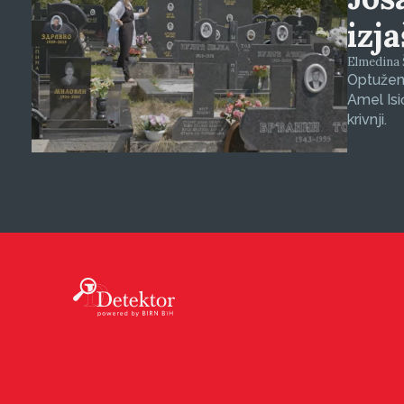
izj
Elmedina Š
Optuženi
Amel Isi
krivnji.