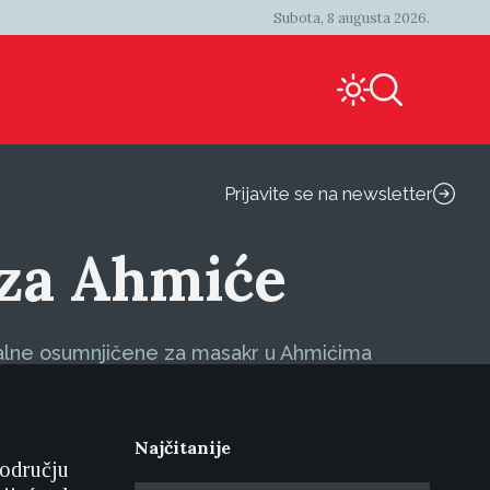
Subota, 8 augusta 2026.
Prijavite se na newsletter
 za Ahmiće
cijalne osumnjičene za masakr u Ahmićima
Najčitanije
području