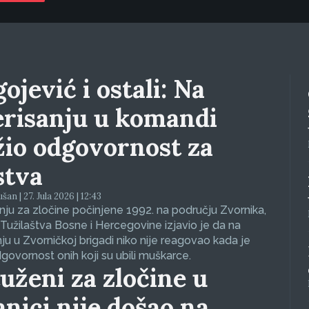
ojević i ostali: Na
erisanju u komandi
žio odgovornost za
stva
an | 27. Jula 2026 | 12:43
ju za zločine počinjene 1992. na području Zvornika,
Tužilaštva Bosne i Hercegovine izjavio je da na
nju u Zvorničkoj brigadi niko nije reagovao kada je
dgovornost onih koji su ubili muškarce.
uženi za zločine u
anici nije došao na