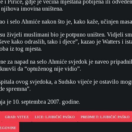
 i Piriće, gdje je većina mještana pobijena ili odvede
a njihova imovina uništena.
šao i selo Ahmiće nakon što je, kako kaže, učinjen masa
 su živjeli muslimani bio je potpuno uništen. Vidjeli s
eve kako odraslih, tako i djece”, kazao je Watters i is
oba iz tog mjesta.
e za napad na selo Ahmiće svjedok je naveo pripadnik
aknuvši da “optuženog nije vidio”.
spitala ovog svjedoka, a Sudsko vijeće je ostavilo mog
de spremna”.
ja je 10. septembra 2007. godine.
GRAD: VITEZ
LICE: LJUBIČIĆ PAŠKO
PREDMET: LJUBIČIĆ PAŠKO
CEGOVINE