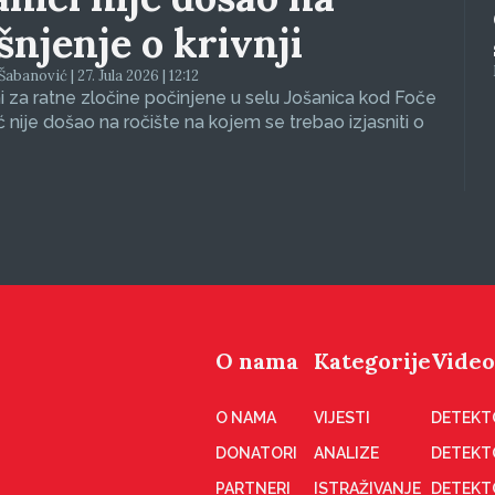
ašnjenje o krivnji
abanović | 27. Jula 2026 | 12:12
 za ratne zločine počinjene u selu Jošanica kod Foče
ć nije došao na ročište na kojem se trebao izjasniti o
O nama
Kategorije
Video
O NAMA
VIJESTI
DETEKT
DONATORI
ANALIZE
DETEKT
PARTNERI
ISTRAŽIVANJE
DETEKT