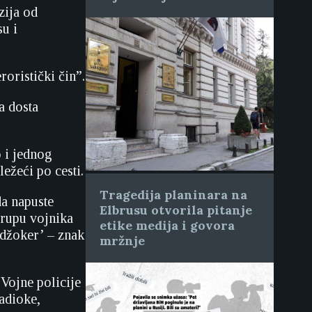
zija od
u i
oristički čin”.
a dosta
o i jednog
ežeći po cesti.
Tragedija planinara na
da napuste
Elbrusu otvorila pitanje
 grupu vojnika
etike medija i govora
džoker’ – znak
mržnje
 Vojne policije
adioke,