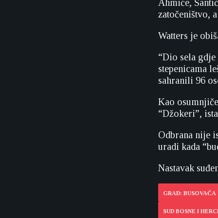
Ahmiće, Šantiće
zatočeništvo, 
Watters je obi
“Dio sela gdje
stepenicama leš
sahranili 96 os
Kao osumnjičen
“Džokeri”, ist
Odbrana nije i
uradi kada “bu
Nastavak suđen
GRAD: BUSOVAČA
SUD BOSNE I HER