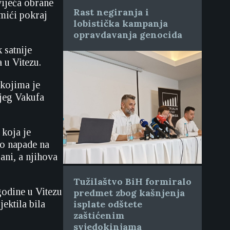
ijeća obrane
Rast negiranja i
mići pokraj
lobistička kampanja
opravdavanja genocida
 satnije
 u Vitezu.
 kojima je
njeg Vakufa
 koja je
eo napade na
ani, a njihova
Tužilaštvo BiH formiralo
godine u Vitezu
predmet zbog kašnjenja
ektila bila
isplate odštete
zaštićenim
svjedokinjama