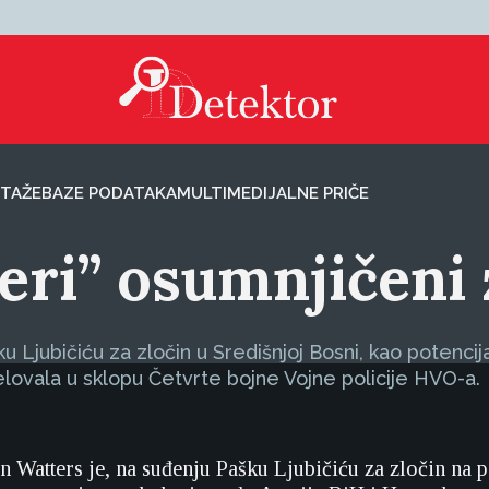
TAŽE
BAZE PODATAKA
MULTIMEDIJALNE PRIČE
keri” osumnjičeni
šku Ljubičiću za zločin u Središnjoj Bosni, kao poten
jelovala u sklopu Četvrte bojne Vojne policije HVO-a.
 Watters je, na suđenju Pašku Ljubičiću za zločin na 