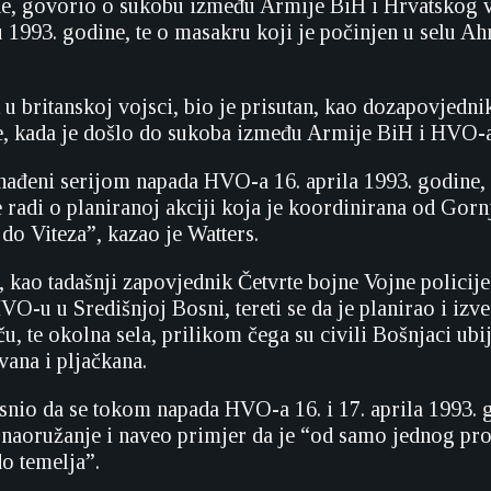
e, govorio o sukobu između Armije BiH i Hrvatskog v
 1993. godine, te o masakru koji je počinjen u selu Ah
 u britanskoj vojsci, bio je prisutan, kao dozapovjednik
, kada je došlo do sukoba između Armije BiH i HVO-a
nađeni serijom napada HVO-a 16. aprila 1993. godine,
 radi o planiranoj akciji koja je koordinirana od Gor
do Viteza”, kazao je Watters.
 kao tadašnji zapovjednik Četvrte bojne Vojne policije
VO-u u Središnjoj Bosni, tereti se da je planirao i izv
u, te okolna sela, prilikom čega su civili Bošnjaci ubij
vana i pljačkana.
asnio da se tokom napada HVO-a 16. i 17. aprila 1993. 
o naoružanje i naveo primjer da je “od samo jednog proj
do temelja”.