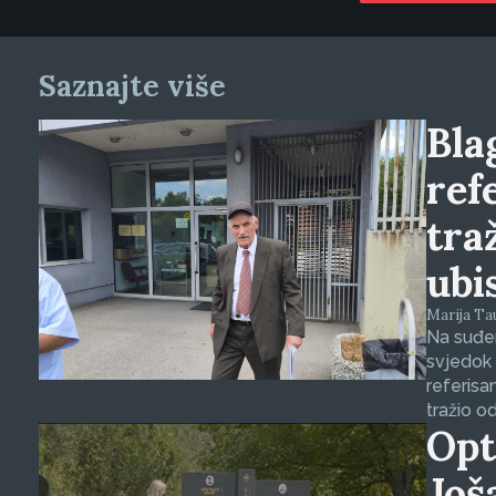
Saznajte više
Blag
ref
tra
ubi
Marija Tauš
Na suđen
svjedok 
referisa
tražio o
Opt
Još