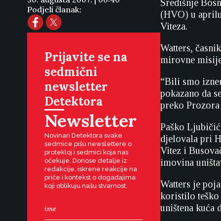
Središnje Bosn
Podjeli članak:
(HVO) u aprilu
Viteza.
Watters, časnik
Prijavite se na
mirovne misije
sedmični
“Bili smo izne
newsletter
pokazano da se
Detektora
preko Prozora 
Newsletter
Paško Ljubičić,
Novinari Detektora svake
djelovala pri H
sedmice pišu newslettere o
Vitez i Busovač
protekloj i sedmici koja nas
očekuje. Donose detalje iz
imovina uništa
redakcije, iskrene reakcije na
priče i kontekst o događajima
Watters je poj
koji oblikuju našu stvarnost.
koristilo tešk
uništena kuća 