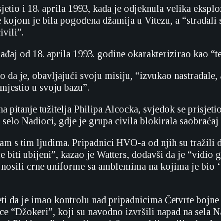
jetio i 18. aprila 1993, kada je odjeknula velika eksplo
ojom je bila pogođena džamija u Vitezu, a “stradali s
vili”.
đaj od 18. aprila 1993. godine okarakterizirao kao “ter
o da je, obavljajući svoju misiju, “izvukao nastradale, 
smjestio u svoju bazu”.
 pitanje tužitelja Philipa Alcocka, svjedok se prisjeti
selo Nadioci, gdje je grupa civila blokirala saobraćaj l
m s tim ljudima. Pripadnici HVO-a od njih su tražili 
će biti ubijeni”, kazao je Watters, dodavši da je “vidio
nosili crne uniforme sa amblemima na kojima je bio ‘
eti da je imao kontrolu nad pripadnicima Četvrte bojne
ce “Džokeri”, koji su navodno izvršili napad na sela N