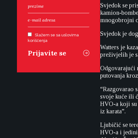
Svjedok se pris
kamion-bombe k
mnogobrojni ci
Svjedok je doga
Slažem se sa uslovima
korišćenja
Watters je kaza
preživjelih je 
Odgovarajući na
putovanja kroz 
“Razgovarao sa
svoje kuće ili 
HVO-a koji su 
iz karata”.
Ljubičić se ter
HVO-a i jedini