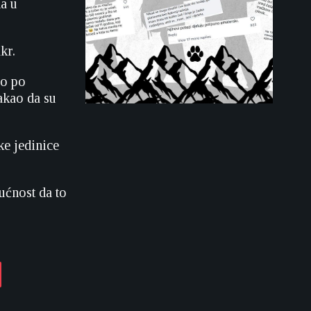
na u
kr.
mo po
takao da su
e jedinice
ućnost da to