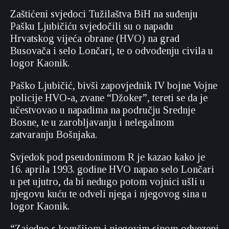
Zaštićeni svjedoci Tužilaštva BiH na suđenju
Pašku Ljubičiću svjedočili su o napadu
Hrvatskog vijeća obrane (HVO) na grad
Busovača i selo Lončari, te o odvođenju civila u
logor Kaonik.
Paško Ljubičić, bivši zapovjednik IV bojne Vojne
policije HVO-a, zvane “Džoker”, tereti se da je
učestvovao u napadima na području Srednje
Bosne, te u zarobljavanju i nelegalnom
zatvaranju Bošnjaka.
Svjedok pod pseudonimom R je kazao kako je
16. aprila 1993. godine HVO napao selo Lončari
u pet ujutro, da bi nedugo potom vojnici ušli u
njegovu kuću te odveli njega i njegovog sina u
logor Kaonik.
“Zajedno s komšijom i njegovim sinom odvezeni