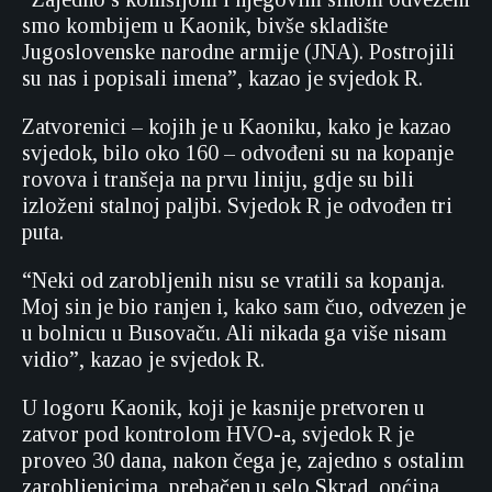
smo kombijem u Kaonik, bivše skladište
Jugoslovenske narodne armije (JNA). Postrojili
su nas i popisali imena”, kazao je svjedok R.
Zatvorenici – kojih je u Kaoniku, kako je kazao
svjedok, bilo oko 160 – odvođeni su na kopanje
rovova i tranšeja na prvu liniju, gdje su bili
izloženi stalnoj paljbi. Svjedok R je odvođen tri
puta.
“Neki od zarobljenih nisu se vratili sa kopanja.
Moj sin je bio ranjen i, kako sam čuo, odvezen je
u bolnicu u Busovaču. Ali nikada ga više nisam
vidio”, kazao je svjedok R.
U logoru Kaonik, koji je kasnije pretvoren u
zatvor pod kontrolom HVO-a, svjedok R je
proveo 30 dana, nakon čega je, zajedno s ostalim
zarobljenicima, prebačen u selo Skrad, općina