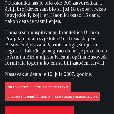
“U Kaoniku nas je bilo oko 300 zatvorenika. U
ćeliji broj devet sam bio sa još 18 osoba”, rekao
je svjedok P, koji je u Kaoniku ostao 15 dana,
nakon čega je razmijenjen.
U unakrsnom ispitivanju, braniteljica Branka
Praljak je pitala svjedoka P da li zna da je u
Busovači djelovala Patriotska liga, što je on
negirao. Također je negirao da mu je poznato da
je Armija BiH u mjestu Kaćuni, općina Busovača,
formirala logor u kojem su bili zatočeni Hrvati.
Nastavak suđenja je 12. jula 2007. godine.
GRAD: VITEZ
LICE: LJUBIČIĆ PAŠKO
PREDMET: LJUBIČIĆ PAŠKO
SUD BOSNE I HERCEGOVINE