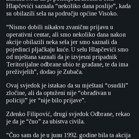
Hlapčevići saznala “nekoliko dana poslije”, kada
su obilazili sela na području općine Visoko.
“Nismo dobili nikakvu zvaničnu prijavu u
operativni centar, ali smo nekoliko dana nakon
akcije obilazili neka sela jer smo saznali da
pojedinci pljačkaju kuće. U selu Hlapčevići smo
od mještana saznali da je izvjesni pripadnik
Teritorijalne odbrane ubio te građane, te da ima
preživjelih”, dodao je Zubača.
Ovaj svjedok je istakao da su mještani “osudili”
zločine, ali da optuženi nije “obrađivan u
policiji” jer “nije bilo prijave”.
Zdenko Filipović, drugi svjedok Odbrane, rekao
je da je “čuo” za ubistva civila.
“Čuo sam da je u junu 1992. godine bila ta akcija