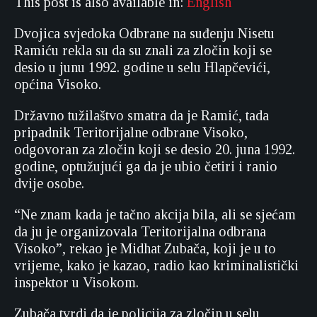
This post is also available in:
English
Dvojica svjedoka Odbrane na suđenju Nisetu
Ramiću rekla su da su znali za zločin koji se
desio u junu 1992. godine u selu Hlapčevići,
općina Visoko.
Državno tužilaštvo smatra da je Ramić, tada
pripadnik Teritorijalne odbrane Visoko,
odgovoran za zločin koji se desio 20. juna 1992.
godine, optužujući ga da je ubio četiri i ranio
dvije osobe.
“Ne znam kada je tačno akcija bila, ali se sjećam
da ju je organizovala Teritorijalna odbrana
Visoko”, rekao je Midhat Zubača, koji je u to
vrijeme, kako je kazao, radio kao kriminalistički
inspektor u Visokom.
Zubača tvrdi da je policija za zločin u selu