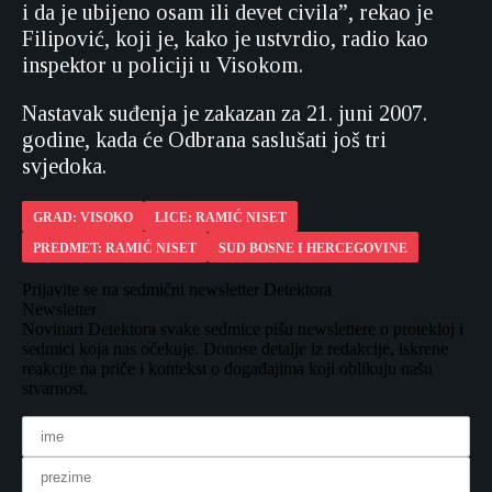
i da je ubijeno osam ili devet civila”, rekao je
Filipović, koji je, kako je ustvrdio, radio kao
inspektor u policiji u Visokom.
Nastavak suđenja je zakazan za 21. juni 2007.
godine, kada će Odbrana saslušati još tri
svjedoka.
GRAD: VISOKO
LICE: RAMIĆ NISET
PREDMET: RAMIĆ NISET
SUD BOSNE I HERCEGOVINE
Prijavite se na sedmični newsletter Detektora
Newsletter
Novinari Detektora svake sedmice pišu newslettere o protekloj i
sedmici koja nas očekuje. Donose detalje iz redakcije, iskrene
reakcije na priče i kontekst o događajima koji oblikuju našu
stvarnost.