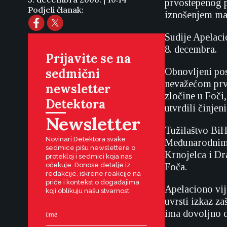
prvostepenog p
Podjeli članak:
iznošenjem mat
Sudije Apelacio
8. decembra.
Prijavite se na
sedmični
Obnovljeni pos
nevažećom prv
newsletter
zločine u Foči
Detektora
utvrdili činjen
Newsletter
Tužilaštvo BiH
Novinari Detektora svake
Međunarodnim 
sedmice pišu newslettere o
Krnojelca i Dr
protekloj i sedmici koja nas
očekuje. Donose detalje iz
Foča.
redakcije, iskrene reakcije na
priče i kontekst o događajima
Apelaciono vij
koji oblikuju našu stvarnost.
uvrsti izkaz z
ima dovoljno d