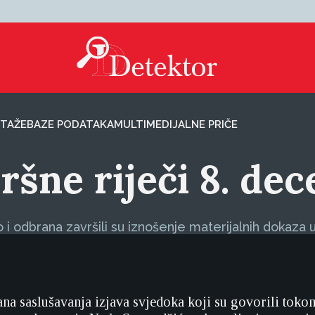
TAŽE
BAZE PODATAKA
MULTIMEDIJALNE PRIČE
ršne riječi 8. de
 i odbrana završili su iznošenje materijalnih dokaz
a saslušavanja izjava svjedoka koji su govorili toko