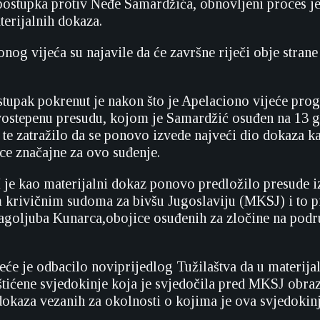
ostupka protiv Neđe Samardžića, obnovljeni proces j
erijalnih dokaza.
nog vijeća su najavile da će završne riječi obje strane 
tupak pokrenut je nakon što je Apelaciono vijeće prog
ostepenu presudu, kojom je Samardžić osuđen na 13 g
, te zatražilo da se ponovo izvede najveći dio dokaza 
ice značajne za ovo suđenje.
 je kao materijalni dokaz ponovo predložilo presude i
krivičnim sudoma za bivšu Jugoslaviju (MKSJ) i to p
agoljuba Kunarca,obojice osuđenih za zločine na podr
eće je odbacilo noviprijedlog Tužilaštva da u materija
aštićene svjedokinje koja je svjedočila pred MKSJ obra
okaza vezanih za okolnosti o kojima je ova svjedokinj