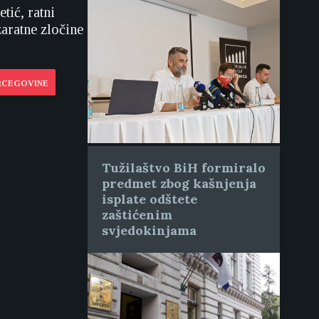
tić, ratni
aratne zločine
ERCEGOVINE
Tužilaštvo BiH formiralo
predmet zbog kašnjenja
isplate odštete
zaštićenim
svjedokinjama