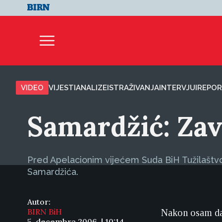
VIDEO
VIJESTI
ANALIZE
ISTRAŽIVANJA
INTERVJUI
REPOR
Samardžić: Zav
Pred Apelacionim vijećem Suda BiH Tužilaštvo
Samardžića.
Autor:
BIRN BiH
Nakon osam dan
5. decembra 2006. | 10:14