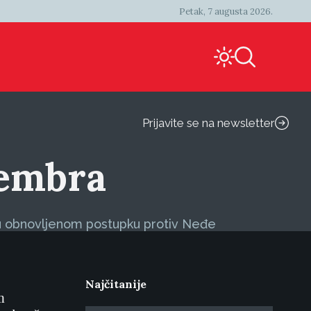
Petak, 7 augusta 2026.
Prijavite se na newsletter
cembra
a u obnovljenom postupku protiv Neđe
Najčitanije
m