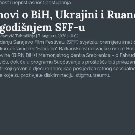
nost i nepristrasnost postupanja.
movi o BiH, Ukrajini i Ruan
godišnjem SFF-u
arević Tahmiščija | 7. Augusta 2026 | 10:02
zdanju Sarajevo Film Festivalu (SFF) svjetsku premijeru imat 
okumentarni film “Fahrudin” Balkanske istraživačke mreže Bos
ine (BIRN BiH) i Memorijalnog centra Srebrenica – o Fahrud
ću, dok će u programu Suočavanje s prošlošću biti prikazan
et” koji govori o djeci rođenoj kao posljedica ratnog seksualno
koje su proživjele diskriminaciju, stigmu, traumu.