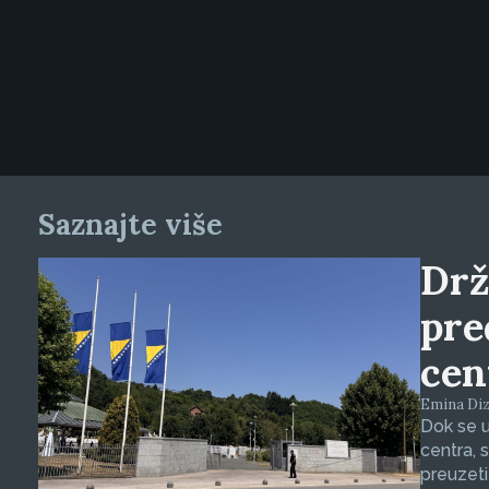
Saznajte više
Drž
pre
cen
Emina Dizd
Dok se u
centra, 
preuzeti