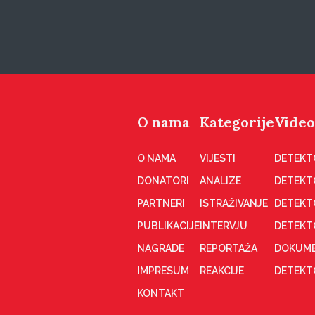
O nama
Kategorije
Video
O NAMA
VIJESTI
DETEKT
DONATORI
ANALIZE
DETEKT
PARTNERI
ISTRAŽIVANJE
DETEKT
PUBLIKACIJE
INTERVJU
DETEKT
NAGRADE
REPORTAŽA
DOKUME
IMPRESUM
REAKCIJE
DETEKTO
KONTAKT