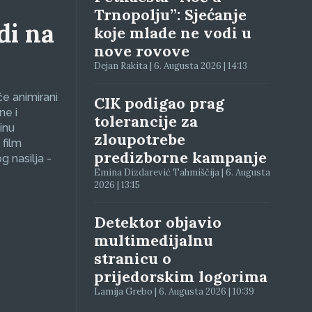
Trnopolju”: Sjećanje
di na
koje mlade ne vodi u
nove rovove
Dejan Rakita | 6. Augusta 2026 | 14:13
će animirani
CIK podigao prag
ne i
tolerancije za
inu
zloupotrebe
 film
predizborne kampanje
g nasilja -
Emina Dizdarević Tahmiščija | 6. Augusta
2026 | 13:15
Detektor objavio
multimedijalnu
stranicu o
prijedorskim logorima
Lamija Grebo | 6. Augusta 2026 | 10:39