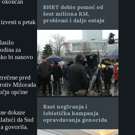
e okončan
BHRT dobio pomoć od
šest miliona KM,
problemi i dalje ostaju
izvesti u petak
lasilo
odina za
kako bi nanovo
zrečene pred
rotiv Milorada
učju općine
Rast negiranja i
lne dokaze
lobistička kampanja
zlažući da Sud
opravdavanja genocida
a govorila.