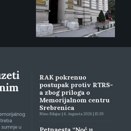
zeti
RAK pokrenuo
lnim
postupak protiv RTRS-
a zbog priloga o
Memorijalnom centru
Srebrenica
Memorijalnog
Nino Bilajac | 6. Augusta 2026 | 15:39
 treba
e sumnje u
Petnaesta “Noć u