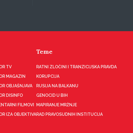
Teme
OR TV
RATNI ZLOČINI I TRANZICIJSKA PRAVDA
OR MAGAZIN
KORUPCIJA
OR OBJAŠNJAVA
RUSIJA NA BALKANU
OR DISINFO
GENOCID U BIH
NTARNI FILMOVI
MAPIRANJE MRŽNJE
R IZA OBJEKTIVA
RAD PRAVOSUDNIH INSTITUCIJA