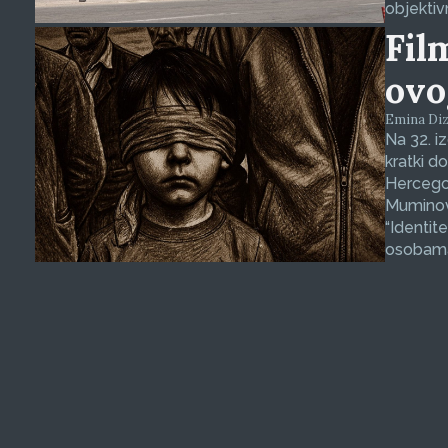
objektiv
Fil
ovo
Emina Dizd
Na 32. i
kratki d
Hercegov
Muminovi
“Identit
osobama 