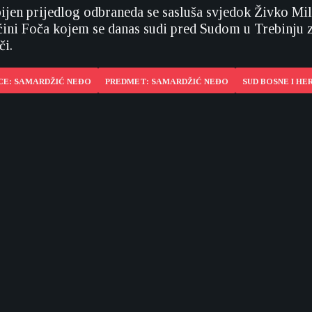
ijen prijedlog odbraneda se sasluša svjedok Živko Mile
ćini Foča kojem se danas sudi pred Sudom u Trebinju z
či.
CE: SAMARDŽIĆ NEĐO
PREDMET: SAMARDŽIĆ NEĐO
SUD BOSNE I H