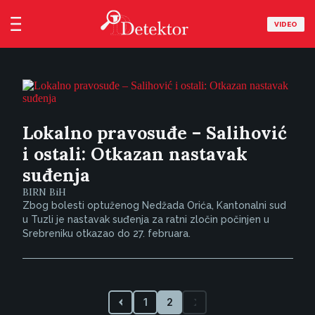
VIDEO
Lokalno pravosuđe – Salihović
i ostali: Otkazan nastavak
suđenja
BIRN BiH
Zbog bolesti optuženog Nedžada Orića, Kantonalni sud
u Tuzli je nastavak suđenja za ratni zločin počinjen u
Srebreniku otkazao do 27. februara.
1
2