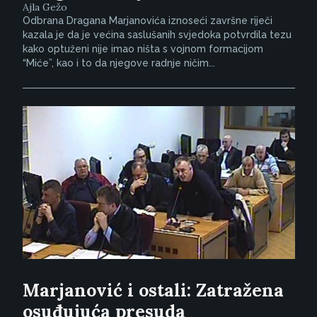
Ajla Gežo
Odbrana Dragana Marjanovića iznoseći završne riječi
kazala je da je većina saslušanih svjedoka potvrdila tezu
kako optuženi nije imao ništa s vojnom formacijom
“Miće”, kao i to da njegove radnje ničim...
Marjanović i ostali: Zatražena
osuđujuća presuda