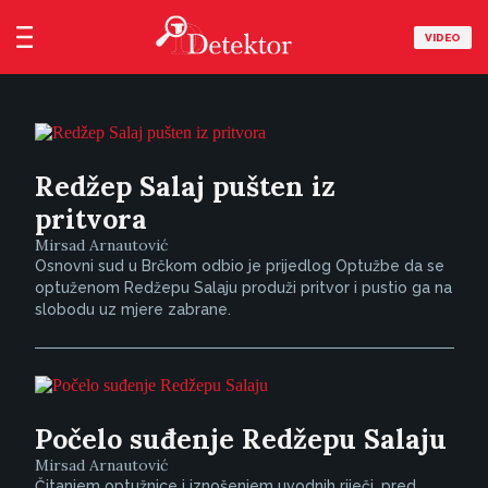
VIDEO
Redžep Salaj pušten iz
pritvora
Mirsad Arnautović
Osnovni sud u Brčkom odbio je prijedlog Optužbe da se
optuženom Redžepu Salaju produži pritvor i pustio ga na
slobodu uz mjere zabrane.
Počelo suđenje Redžepu Salaju
Mirsad Arnautović
Čitanjem optužnice i iznošenjem uvodnih riječi, pred