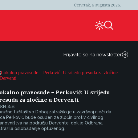
Četvrtak, 6 augusta 2026.
Prijavite se na newsletter
okalno pravosuđe – Perković: U srijedu
resuda za zločine u Derventi
IRN BiH
ružno tužilaštvo Doboj zatražilo je u završnoj riječi da
ica Perković bude osuđen za zločin protiv civilnog
anovništva na području Dervente, dok je Odbrana
tražila oslobađanje optuženog.