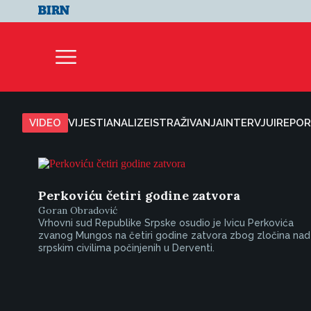
VIDEO
VIJESTI
ANALIZE
ISTRAŽIVANJA
INTERVJUI
REPOR
Perkoviću četiri godine zatvora
Goran Obradović
Vrhovni sud Republike Srpske osudio je Ivicu Perkovića
zvanog Mungos na četiri godine zatvora zbog zločina nad
srpskim civilima počinjenih u Derventi.