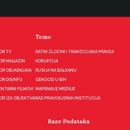
Teme
OR TV
RATNI ZLOČINI I TRANZICIJSKA PRAVDA
OR MAGAZIN
KORUPCIJA
OR OBJAŠNJAVA
RUSIJA NA BALKANU
OR DISINFO
GENOCID U BIH
NTARNI FILMOVI
MAPIRANJE MRŽNJE
R IZA OBJEKTIVA
RAD PRAVOSUDNIH INSTITUCIJA
Baze Podataka