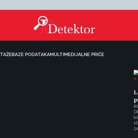
TAŽE
BAZE PODATAKA
MULTIMEDIJALNE PRIČE
L
p
B
Ok
Iv
st
za