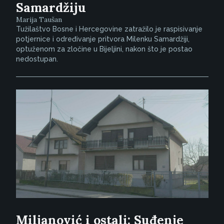
Samardžiju
Marija Taušan
Tužilaštvo Bosne i Hercegovine zatražilo je raspisivanje
potjernice i određivanje pritvora Milenku Samardžiji,
optuženom za zločine u Bijeljini, nakon što je postao
nedostupan.
Miljanović i ostali: Suđenje