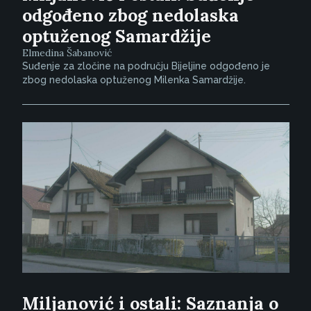
odgođeno zbog nedolaska
optuženog Samardžije
Elmedina Šabanović
Suđenje za zločine na području Bijeljine odgođeno je
zbog nedolaska optuženog Milenka Samardžije.
Miljanović i ostali: Saznanja o