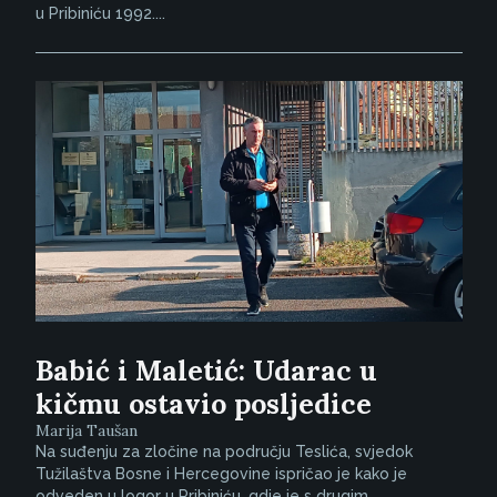
u Pribiniću 1992....
Babić i Maletić: Udarac u
kičmu ostavio posljedice
Marija Taušan
Na suđenju za zločine na području Teslića, svjedok
Tužilaštva Bosne i Hercegovine ispričao je kako je
odveden u logor u Pribiniću, gdje je s drugim