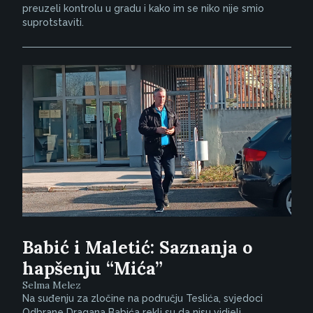
preuzeli kontrolu u gradu i kako im se niko nije smio
suprotstaviti.
Babić i Maletić: Saznanja o
hapšenju “Mića”
Selma Melez
Na suđenju za zločine na području Teslića, svjedoci
Odbrane Dragana Babića rekli su da nisu vidjeli