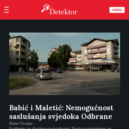
VIDEO
Babić i Maletić: Nemogućnost
saslušanja svjedoka Odbrane
Hana Vranac
Suđenje za zločine na području Teslića odgođeno je