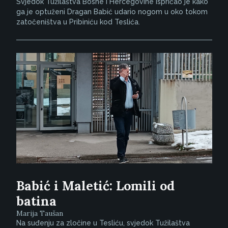
Svjedok Tužilaštva Bosne i Hercegovine ispričao je kako
ga je optuženi Dragan Babić udario nogom u oko tokom
zatočeništva u Pribiniću kod Teslića.
Babić i Maletić: Lomili od
batina
Marija Taušan
Na suđenju za zločine u Tesliću, svjedok Tužilaštva