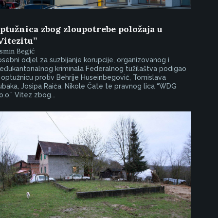
ptužnica zbog zloupotrebe položaja u
Vitezitu”
smin Begić
sebni odjel za suzbijanje korupcije, organizovanog i
eđukantonalnog kriminala Federalnog tužilaštva podigao
 optužnicu protiv Behrije Huseinbegović, Tomislava
baka, Josipa Raiča, Nikole Čate te pravnog lica “WDG
o.o.” Vitez zbog...