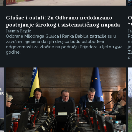
Glušac i ostali: Za Odbranu nedokazano
O
postojanje širokog i sistematičnog napada
“
Jasmin Begić
Ja
Odbrane Milodraga Glušca i Ranka Babića zatražile su u
Po
završnim riječima da njih dvojica budu oslobođeni
m
odgovornosti za zločine na području Prijedora u ljeto 1992.
je
godine.
Zu
d.