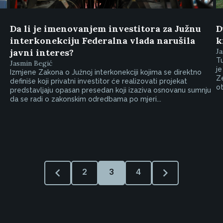
Da li je imenovanjem investitora za Južnu
D
interkonekciju Federalna vlada narušila
k
javni interes?
Ja
Tu
Jasmin Begić
je
Izmjene Zakona o Južnoj interkonekciji kojima se direktno
Ze
definiše koji privatni investitor će realizovati projekat
ot
predstavljaju opasan presedan koji izaziva osnovanu sumnju
da se radi o zakonskim odredbama po mjeri...
2
3
4