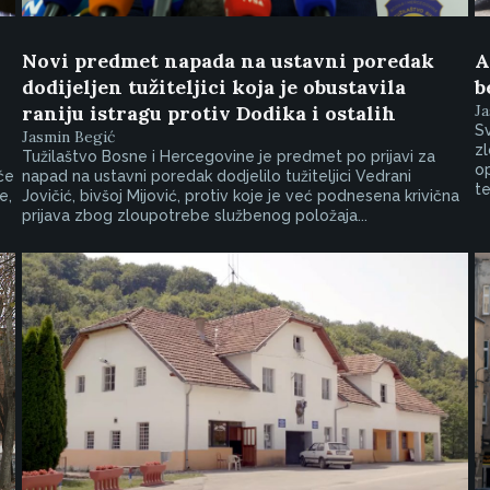
Novi predmet napada na ustavni poredak
A
dodijeljen tužiteljici koja je obustavila
b
raniju istragu protiv Dodika i ostalih
Ja
Sv
Jasmin Begić
zl
Tužilaštvo Bosne i Hercegovine je predmet po prijavi za
op
će
napad na ustavni poredak dodjelilo tužiteljici Vedrani
te
e,
Jovičić, bivšoj Mijović, protiv koje je već podnesena krivična
prijava zbog zloupotrebe službenog položaja...