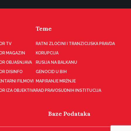
Teme
OR TV
RATNI ZLOČINI I TRANZICIJSKA PRAVDA
OR MAGAZIN
KORUPCIJA
OR OBJAŠNJAVA
RUSIJA NA BALKANU
OR DISINFO
GENOCID U BIH
NTARNI FILMOVI
MAPIRANJE MRŽNJE
R IZA OBJEKTIVA
RAD PRAVOSUDNIH INSTITUCIJA
Baze Podataka