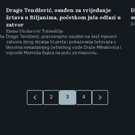
Drago Tendžerić, osuđen za vrijeđanje
D
žrtava u Biljanima, početkom jula odlazi u
s
zatvor
Em
Emina Dizdarević Tahmiščija
ta
Drago Tendžerić, pravosnažno osuđen na šest mjeseci
zatvora zbog dizanja tri prsta i pokazivanja tetovaža s
likovima nekadašnjeg četničkog vođe Draže Mihailovića i
vojvode Momčila Đujića na putu za masovnu...
2
3
4