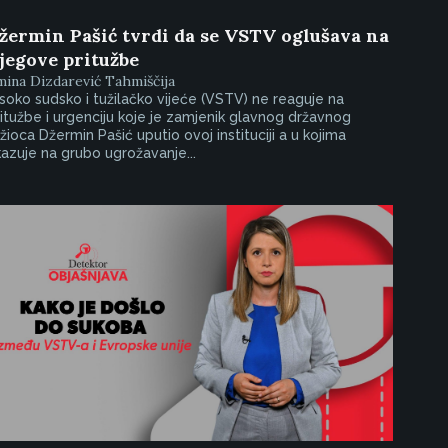
žermin Pašić tvrdi da se VSTV oglušava na
jegove pritužbe
ina Dizdarević Tahmiščija
soko sudsko i tužilačko vijeće (VSTV) ne reaguje na
itužbe i urgenciju koje je zamjenik glavnog državnog
žioca Džermin Pašić uputio ovoj instituciji a u kojima
azuje na grubo ugrožavanje...