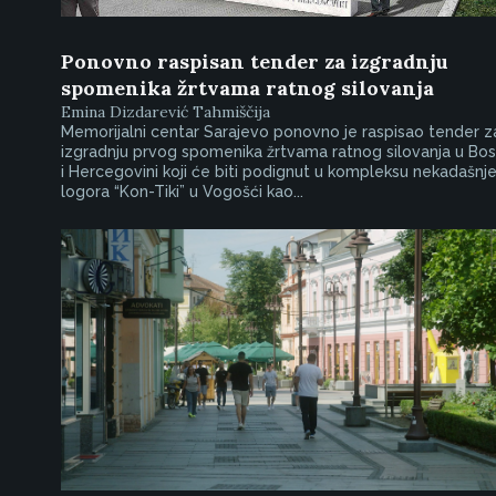
Ponovno raspisan tender za izgradnju
spomenika žrtvama ratnog silovanja
Emina Dizdarević Tahmiščija
Memorijalni centar Sarajevo ponovno je raspisao tender z
izgradnju prvog spomenika žrtvama ratnog silovanja u Bos
i Hercegovini koji će biti podignut u kompleksu nekadašnj
logora “Kon-Tiki” u Vogošći kao...