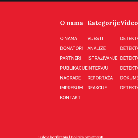
O nama
Kategorije
Video
O NAMA
VIJESTI
DETEKT
DONATORI
ANALIZE
DETEKT
PARTNERI
ISTRAŽIVANJE
DETEKT
PUBLIKACIJE
INTERVJU
DETEKT
NAGRADE
REPORTAŽA
DOKUME
IMPRESUM
REAKCIJE
DETEKTO
KONTAKT
Uslovi korišćenja
|
Politika privatnosti