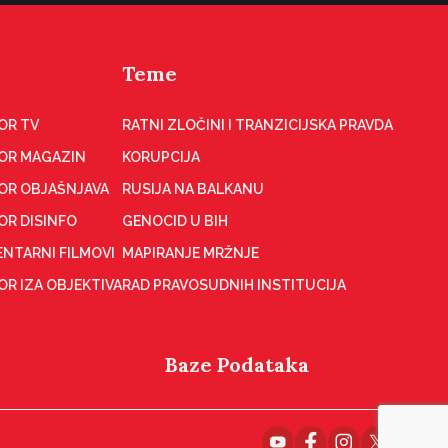
Teme
OR TV
RATNI ZLOČINI I TRANZICIJSKA PRAVDA
OR MAGAZIN
KORUPCIJA
OR OBJAŠNJAVA
RUSIJA NA BALKANU
OR DISINFO
GENOCID U BIH
NTARNI FILMOVI
MAPIRANJE MRŽNJE
R IZA OBJEKTIVA
RAD PRAVOSUDNIH INSTITUCIJA
Baze Podataka