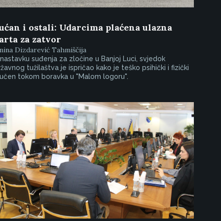
ućan i ostali: Udarcima plaćena ulazna
arta za zatvor
ina Dizdarević Tahmiščija
nastavku suđenja za zločine u Banjoj Luci, svjedok
žavnog tužilaštva je ispričao kako je teško psihički i fizički
učen tokom boravka u "Malom logoru".