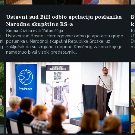
Ustavni sud BiH odbio apelaciju poslanika
B
Narodne skupštine RS-a
k
Emina Dizdarević Tahmiščija
Em
a
Ustavni sud Bosne i Hercegovine odbio je apelaciju grupe
U 
ni
poslanika u Narodnoj skupštini Republike Srpske, uz
Dr
eg
zaključak da su izmjene i dopune Krivičnog zakona koje je
m
nametnuo bivši visoki predstavnik...