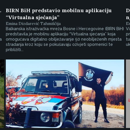
.
BIRN BiH predstavio mobilnu aplikaciju
D
“Virtualna sjećanja”
n
Emina Dizdarević Tahmiščija
Em
i
Balkanska istraživačka mreža Bosne i Hercegovine (BIRN BiH)
Vi
predstavila je mobilnu aplikaciju “Virtualna sjećanja” koja
pr
a
omogućava digitalno obilježavanje 50 neobilježenih mjesta
tu
stradanja kroz koju se pokušavaju oživjeti spomenici te
uk
približiti...