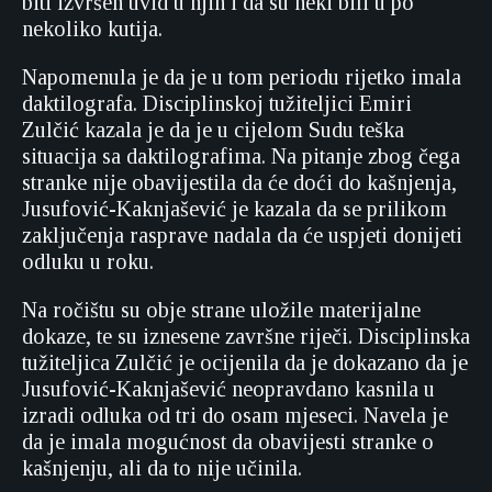
biti izvršen uvid u njih i da su neki bili u po
nekoliko kutija.
Napomenula je da je u tom periodu rijetko imala
daktilografa. Disciplinskoj tužiteljici Emiri
Zulčić kazala je da je u cijelom Sudu teška
situacija sa daktilografima. Na pitanje zbog čega
stranke nije obavijestila da će doći do kašnjenja,
Jusufović-Kaknjašević je kazala da se prilikom
zaključenja rasprave nadala da će uspjeti donijeti
odluku u roku.
Na ročištu su obje strane uložile materijalne
dokaze, te su iznesene završne riječi. Disciplinska
tužiteljica Zulčić je ocijenila da je dokazano da je
Jusufović-Kaknjašević neopravdano kasnila u
izradi odluka od tri do osam mjeseci. Navela je
da je imala mogućnost da obavijesti stranke o
kašnjenju, ali da to nije učinila.