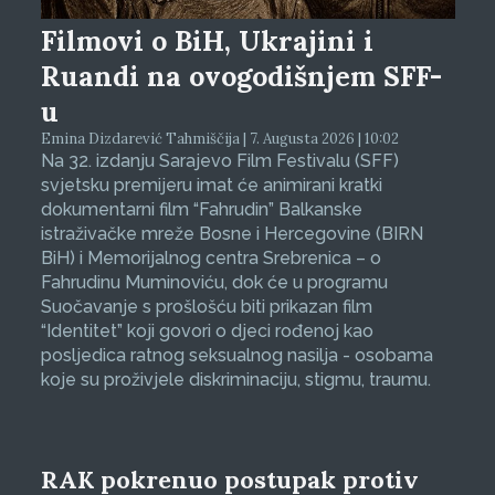
Filmovi o BiH, Ukrajini i
Ruandi na ovogodišnjem SFF-
u
Emina Dizdarević Tahmiščija | 7. Augusta 2026 | 10:02
Na 32. izdanju Sarajevo Film Festivalu (SFF)
svjetsku premijeru imat će animirani kratki
dokumentarni film “Fahrudin” Balkanske
istraživačke mreže Bosne i Hercegovine (BIRN
BiH) i Memorijalnog centra Srebrenica – o
Fahrudinu Muminoviću, dok će u programu
Suočavanje s prošlošću biti prikazan film
“Identitet” koji govori o djeci rođenoj kao
posljedica ratnog seksualnog nasilja - osobama
koje su proživjele diskriminaciju, stigmu, traumu.
RAK pokrenuo postupak protiv