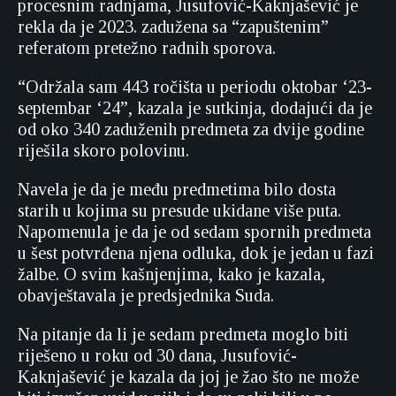
procesnim radnjama, Jusufović-Kaknjašević je
rekla da je 2023. zadužena sa “zapuštenim”
referatom pretežno radnih sporova.
“Održala sam 443 ročišta u periodu oktobar ‘23-
septembar ‘24”, kazala je sutkinja, dodajući da je
od oko 340 zaduženih predmeta za dvije godine
riješila skoro polovinu.
Navela je da je među predmetima bilo dosta
starih u kojima su presude ukidane više puta.
Napomenula je da je od sedam spornih predmeta
u šest potvrđena njena odluka, dok je jedan u fazi
žalbe. O svim kašnjenjima, kako je kazala,
obavještavala je predsjednika Suda.
Na pitanje da li je sedam predmeta moglo biti
riješeno u roku od 30 dana, Jusufović-
Kaknjašević je kazala da joj je žao što ne može