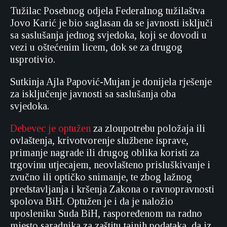
Tužilac Posebnog odjela Federalnog tužilaštva
Jovo Karić je bio saglasan da se javnosti isključi
sa saslušanja jednog svjedoka, koji se dovodi u
vezi u oštećenim licem, dok se za drugog
usprotivio.
Sutkinja Ajla Papović-Mujan je donijela rješenje
za isključenje javnosti sa saslušanja oba
svjedoka.
Debevec je optužen
za zloupotrebu položaja ili
ovlaštenja, krivotvorenje službene isprave,
primanje nagrade ili drugog oblika koristi za
trgovinu utjecajem, neovlašteno prisluškivanje i
zvučno ili optičko snimanje, te zbog lažnog
predstavljanja i kršenja Zakona o ravnopravnosti
spolova BiH. Optužen je i da je naložio
uposleniku Suda BiH, raspoređenom na radno
mjesto saradnika za zaštitu tajnih podataka, da iz