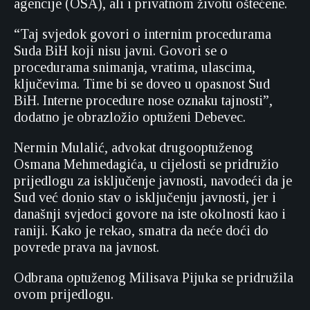
agencije (OSA), ali i privatnom životu oštećene.
“Taj svjedok govori o internim procedurama
Suda BiH koji nisu javni. Govori se o
procedurama snimanja, vratima, ulascima,
ključevima. Time bi se doveo u opasnost Sud
BiH. Interne procedure nose oznaku tajnosti”,
dodatno je obrazložio optuženi Debevec.
Nermin Mulalić, advokat drugooptuženog
Osmana Mehmedagića, u cijelosti se pridružio
prijedlogu za isključenje javnosti, navodeći da je
Sud već donio stav o isključenju javnosti, jer i
današnji svjedoci govore na iste okolnosti kao i
raniji. Kako je rekao, smatra da neće doći do
povrede prava na javnost.
Odbrana optuženog Milisava Pijuka se pridružila
ovom prijedlogu.