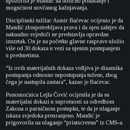
upozorila je Mandić na dolično ponašanje i
mogućnost novčanog kažnjavanja.
Disciplinski tužilac Asmir Baćevac ocijenio je da
Mandić zloupotrebljava prava i da njen zahtjev da
naknadno svjedoči ne predstavlja opravdan
izuzetak. On je na početku glavne rasprave uložio
više od 30 dokaza u vezi sa njenim postupanjem
u predmetima.
“Iz ovih materijalnih dokaza vidljiva je dinamika
postupanja odnosno nepostupanja tužene, zbog
čega je nastupila zastara”, kazao je Baćevac.
Punomoćnica Lejla Čović ocijenila je da su
materijalni dokazi u suprotnosti sa odredbom
Zakona o parničnom postupku, te da je ulaganje
iskaza svjedoka preuranjeno. Mandić je
prigovorila na ulaganje “printscreena” iz CMS-a.