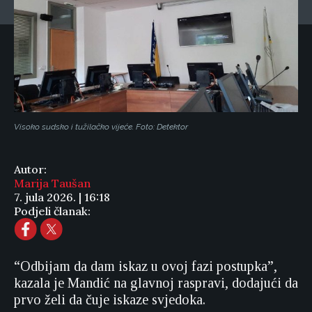
Visoko sudsko i tužilačko vijeće. Foto: Detektor
Autor:
Marija Taušan
7. jula 2026. | 16:18
Podjeli članak:
“Odbijam da dam iskaz u ovoj fazi postupka”,
kazala je Mandić na glavnoj raspravi, dodajući da
prvo želi da čuje iskaze svjedoka.