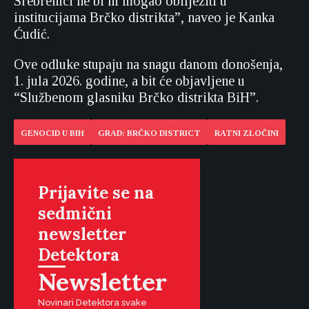
Srebrenici ne bi ni mogao obilježiti u
institucijama Brčko distrikta”, naveo je Kanka
Ćudić.
Ove odluke stupaju na snagu danom donošenja,
1. jula 2026. godine, a bit će objavljene u
“Službenom glasniku Brčko distrikta BiH”.
GENOCID U BIH
GRAD: BRČKO DISTRICT
RATNI ZLOČINI
Prijavite se na
sedmični
newsletter
Detektora
Newsletter
Novinari Detektora svake