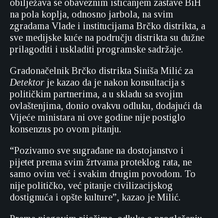
obilježava se obaveznim isticanjem zastave BiH
na pola koplja, odnosno jarbola, na svim
zgradama Vlade i institucijama Brčko distrikta, a
sve medijske kuće na području distrikta su dužne
prilagoditi i uskladiti programske sadržaje.
Gradonačelnik Brčko distrikta Siniša Milić za
Detektor
je kazao da je nakon konsultacija s
političkim partnerima, a u skladu sa svojim
ovlaštenjima, donio ovakvu odluku, dodajući da
Vijeće ministara ni ove godine nije postiglo
konsenzus po ovom pitanju.
“Pozivamo sve sugrađane na dostojanstvo i
pijetet prema svim žrtvama proteklog rata, ne
samo ovim već i svakim drugim povodom. To
nije političko, već pitanje civilizacijskog
dostignuća i opšte kulture”, kazao je Milić.