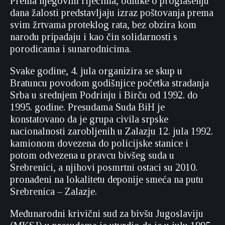
Prema njegovim riječima, odluke o proglašenju
dana žalosti predstavljaju izraz poštovanja prema
svim žrtvama proteklog rata, bez obzira kom
narodu pripadaju i kao čin solidarnosti s
porodicama i sunarodnicima.
Svake godine, 4. jula organizira se skup u
Bratuncu povodom godišnjice početka stradanja
Srba u srednjem Podrinju i Birču od 1992. do
1995. godine. Presudama Suda BiH je
konstatovano da je grupa civila srpske
nacionalnosti zarobljenih u Zalazju 12. jula 1992.
kamionom dovezena do policijske stanice i
potom odvezena u pravcu bivšeg suda u
Srebrenici, a njihovi posmrtni ostaci su 2010.
pronađeni na lokalitetu deponije smeća na putu
Srebrenica – Zalazje.
Međunarodni krivični sud za bivšu Jugoslaviju