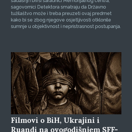
sadašnji i bivši saradnici Memorijalnog centra,
sagovornici Detektora smatraju da Državno
tužilaštvo može i treba preuzeti ovaj predmet
kako bi se zbog njegove osjetljivosti otklonile
sumnje u objektivnost i nepristrasnost postupanja.
Filmovi o BiH, Ukrajini i
Ruandi na ovogodišnjem SFF-