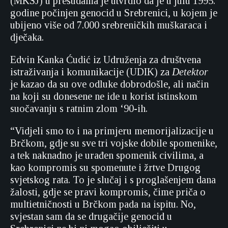
(MKSJ) u presudama je utvrdio da je u julu 1995.
godine počinjen genocid u Srebrenici, u kojem je
ubijeno više od 7.000 srebreničkih muškaraca i
dječaka.
Edvin Kanka Ćudić iz Udruženja za društvena
istraživanja i komunikacije (UDIK) za
Detektor
je kazao da su ove odluke dobrodošle, ali način
na koji su donesene ne ide u korist istinskom
suočavanju s ratnim zlom ‘90-ih.
“Vidjeli smo to i na primjeru memorijalizacije u
Brčkom, gdje su sve tri vojske dobile spomenike,
a tek naknadno je urađen spomenik civilima, a
kao kompromis su spomenute i žrtve Drugog
svjetskog rata. To je slučaj i s proglašenjem dana
žalosti, gdje se pravi kompromis, čime priča o
multietničnosti u Brčkom pada na ispitu. No,
svjestan sam da se drugačije genocid u