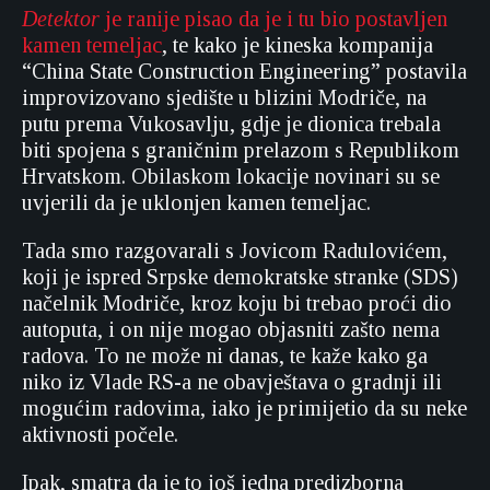
Detektor
je ranije pisao da je i tu bio postavljen
kamen temeljac
, te kako je kineska kompanija
“China State Construction Engineering” postavila
improvizovano sjedište u blizini Modriče, na
putu prema Vukosavlju, gdje je dionica trebala
biti spojena s graničnim prelazom s Republikom
Hrvatskom. Obilaskom lokacije novinari su se
uvjerili da je uklonjen kamen temeljac.
Tada smo razgovarali s Jovicom Radulovićem,
koji je ispred Srpske demokratske stranke (SDS)
načelnik Modriče, kroz koju bi trebao proći dio
autoputa, i on nije mogao objasniti zašto nema
radova. To ne može ni danas, te kaže kako ga
niko iz Vlade RS-a ne obavještava o gradnji ili
mogućim radovima, iako je primijetio da su neke
aktivnosti počele.
Ipak, smatra da je to još jedna predizborna