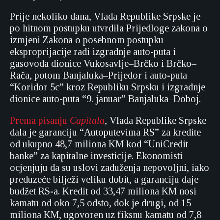
Prije nekoliko dana, Vlada Republike Srpske je
po hitnom postupku utvrdila Prijedloge zakona o
izmjeni Zakona o posebnom postupku
eksproprijacije radi izgradnje auto-puta i
gasovoda dionice Vukosavlje–Brčko i Brčko–
Rača, potom Banjaluka–Prijedor i auto-puta
“Koridor 5c” kroz Republiku Srpsku i izgradnje
dionice auto-puta “9. januar” Banjaluka–Doboj.
Prema pisanju
Capitala
,
Vlada Republike Srpske
dala je garanciju “Autoputevima RS” za kredite
od ukupno 48,7 miliona KM kod “UniCredit
banke” za kapitalne investicije. Ekonomisti
ocjenjuju da su uslovi zaduženja nepovoljni, iako
preduzeće bilježi veliku dobit, a garanciju daje
budžet RS-a. Kredit od 33,47 miliona KM nosi
kamatu od oko 7,5 odsto, dok je drugi, od 15
miliona KM, ugovoren uz fiksnu kamatu od 7,8