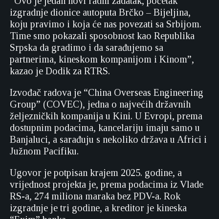
“Ovo je jedan novi radni zadatak, početak
izgradnje dionice autoputa Brčko – Bijeljina,
koju pravimo i koja će nas povezati sa Srbijom.
Time smo pokazali sposobnost kao Republika
Srpska da gradimo i da sarađujemo sa
partnerima, kineskom kompanijom i Kinom”,
kazao je Dodik za RTRS.
Izvođač radova je “China Overseas Engineering
Group” (COVEC), jedna o najvećih državnih
željezničkih kompanija u Kini. U Evropi, prema
dostupnim podacima, kancelariju imaju samo u
Banjaluci, a sarađuju s nekoliko država u Africi i
Južnom Pacifiku.
Ugovor je potpisan krajem 2025. godine, a
vrijednost projekta je, prema podacima iz Vlade
RS-a, 274 miliona maraka bez PDV-a. Rok
izgradnje je tri godine, a kreditor je kineska