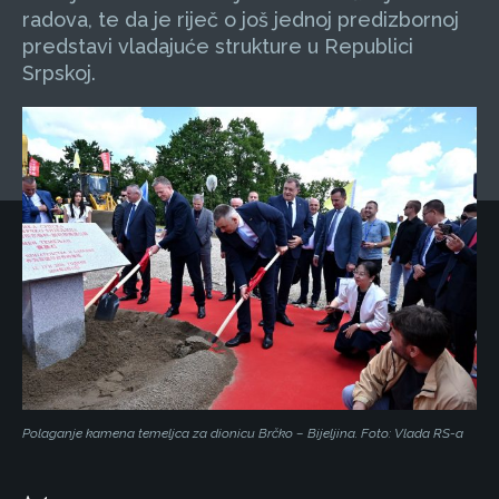
radova, te da je riječ o još jednoj predizbornoj
predstavi vladajuće strukture u Republici
Srpskoj.
Polaganje kamena temeljca za dionicu Brčko – Bijeljina. Foto: Vlada RS-a