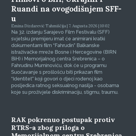
Ruandi na ovogodišnjem SFF-
u
Emina Dizdarević Tahmiščija | 7. Augusta 2026 | 10:02
Na 32. izdanju Sarajevo Film Festivalu (SFF)
svjetsku premijeru imat će animirani kratki
dokumentarni film “Fahrudin” Balkanske
istraživačke mreže Bosne i Hercegovine (BIRN
BiH) i Memorijalnog centra Srebrenica – o
Fahrudinu Muminoviću, dok će u programu
Suočavanje s prošlošću biti prikazan film
“Identitet” koji govori o djeci rođenoj kao
posljedica ratnog seksualnog nasilja - osobama
koje su proživjele diskriminaciju, stigmu, traumu.
RAK pokrenuo postupak protiv
RTRS-a zbog priloga o
Memorijalnom centru Srebrenica