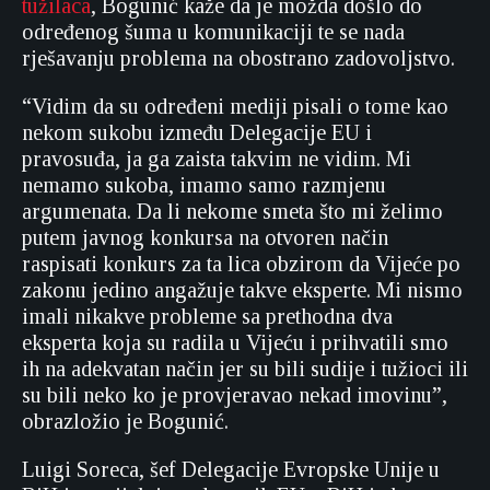
tužilaca
, Bogunić kaže da je možda došlo do
određenog šuma u komunikaciji te se nada
rješavanju problema na obostrano zadovoljstvo.
“Vidim da su određeni mediji pisali o tome kao
nekom sukobu između Delegacije EU i
pravosuđa, ja ga zaista takvim ne vidim. Mi
nemamo sukoba, imamo samo razmjenu
argumenata. Da li nekome smeta što mi želimo
putem javnog konkursa na otvoren način
raspisati konkurs za ta lica obzirom da Vijeće po
zakonu jedino angažuje takve eksperte. Mi nismo
imali nikakve probleme sa prethodna dva
eksperta koja su radila u Vijeću i prihvatili smo
ih na adekvatan način jer su bili sudije i tužioci ili
su bili neko ko je provjeravao nekad imovinu”,
obrazložio je Bogunić.
Luigi Soreca, šef Delegacije Evropske Unije u