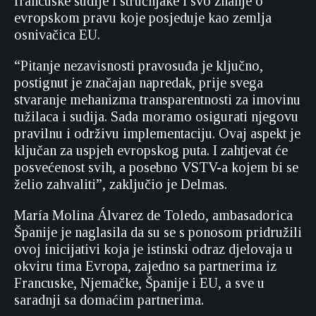
francuske sudije i stručnjake i svo znanje o
evropskom pravu koje posjeduje kao zemlja
osnivačica EU.
“Pitanje nezavisnosti pravosuđa je ključno,
postignut je značajan napredak, prije svega
stvaranje mehanizma transparentnosti za imovinu
tužilaca i sudija. Sada moramo osigurati njegovu
pravilnu i održivu implementaciju. Ovaj aspekt je
ključan za uspjeh evropskog puta. I zahtjevat će
posvećenost svih, a posebno VSTV-a kojem bi se
želio zahvaliti”, zaključio je Delmas.
María Molina Álvarez de Toledo, ambasadorica
Španije je naglasila da su se s ponosom pridružili
ovoj inicijativi koja je istinski odraz djelovaja u
okviru tima Evropa, zajedno sa partnerima iz
Francuske, Njemačke, Španije i EU, a sve u
saradnji sa domaćim partnerima.