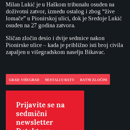
Milan Lukić je u Haškom tribunalu osuđen na
doživotni zatvor, između ostalog i zbog “žive
lomače” u Pionirskoj ulici, dok je Sredoje Lukić
osuđen na 27 godina zatvora.
Sličan zločin desio i dvije sedmice nakon
Pionirske ulice – kada je približno isti broj civila
zapaljen u višegradskom naselju Bikavac.
GRAD: VIŠEGRAD
NESTALI U RATU
RATNI ZLOČINI
Prijavite se na
sedmični
newsletter