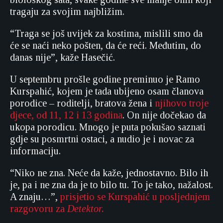
tragaju za svojim najbližim.
“Traga se još uvijek za kostima, mislili smo da
će se naći neko pošten, da će reći. Međutim, do
danas nije”, kaže Hasečić.
U septembru prošle godine preminuo je Ramo
Kurspahić, kojem je tada ubijeno osam članova
porodice – roditelji, bratova žena i
njihovo troje
djece, od 11, 12 i 13 godina
. On nije dočekao da
ukopa porodicu. Mnogo je puta pokušao saznati
gdje su posmrtni ostaci, a nudio je i novac za
informaciju.
“Niko ne zna. Neće da kaže, jednostavno. Bilo ih
je, pa i ne zna da je to bilo tu. To je tako, nažalost.
A znaju…”,
prisjetio se Kurspahić u posljednjem
razgovoru za
Detektor.