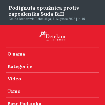
Podignuta optužnica protiv
zaposlenika Suda BiH
Emina Dizdarević Tahmiščija | 5. Augusta 2026 | 14:49
O nama
Kategorije
Video
Teme
Baze Podataka