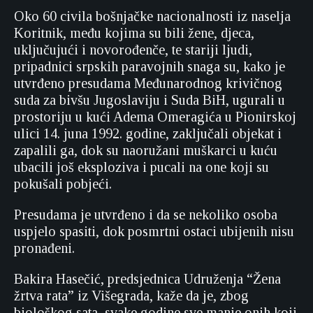
Oko 60 civila bošnjačke nacionalnosti iz naselja
Koritnik, među kojima su bili žene, djeca,
uključujući i novorođenče, te stariji ljudi,
pripadnici srpskih paravojnih snaga su, kako je
utvrđeno presudama Međunarodnog krivičnog
suda za bivšu Jugoslaviju i Suda BiH, ugurali u
prostoriju u kući Adema Omeragića u Pionirskoj
ulici 14. juna 1992. godine, zaključali objekat i
zapalili ga, dok su naoružani muškarci u kuću
ubacili još eksploziva i pucali na one koji su
pokušali pobjeći.
Presudama je utvrđeno i da se nekoliko osoba
uspjelo spasiti, dok posmrtni ostaci ubijenih nisu
pronađeni.
Bakira Hasečić, predsjednica Udruženja “Žena
žrtva rata” iz Višegrada, kaže da je, zbog
biološkog sata, svake godine sve manje onih koji