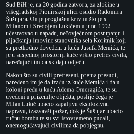
Sud BiH je, na 20 godina zatvora, za zločine u
višegradskoj Pionirskoj ulici osudio Radomira
Šušnjara. On je proglašen krivim što je s
Milanom i Sredojem Lukićem u junu 1992.
učestvovao u napadu, nečovječnom postupanju i
pljačkanju imovine stanovnika sela Koritnik koji
su prethodno dovedeni u kuću Jusufa Memića, te
je u susjednoj prostoriji kuće vršio pretres civila,
naređujući im da skidaju odjeću.
Nakon što su civili pretreseni, prema presudi,
naređeno im je da izađu iz kuće Memića i da u
koloni pređu u kuću Adema Omeragića, te su
uvedeni u prizemlje objekta, poslije čega je
Milan Lukić ubacio zapaljivu eksplozivnu
napravu, izazvavši požar, dok je Šušnjar ubacio
ručnu bombu te su svi istovremeno pucali,
onemogućavajući civilima da pobjegnu.