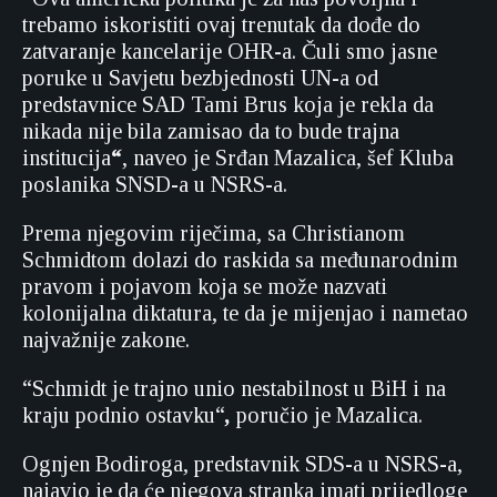
trebamo iskoristiti ovaj trenutak da dođe do
zatvaranje kancelarije OHR-a. Čuli smo jasne
poruke u Savjetu bezbjednosti UN-a od
predstavnice SAD Tami Brus koja je rekla da
nikada nije bila zamisao da to bude trajna
institucija
“
, naveo je Srđan Mazalica, šef Kluba
poslanika SNSD-a u NSRS-a.
Prema njegovim riječima, sa Christianom
Schmidtom dolazi do raskida sa međunarodnim
pravom i pojavom koja se može nazvati
kolonijalna diktatura, te da je mijenjao i nametao
najvažnije zakone.
“Schmidt je trajno unio nestabilnost u BiH i na
kraju podnio ostavku“
,
poručio je Mazalica.
Ognjen Bodiroga, predstavnik SDS-a u NSRS-a,
najavio je da će njegova stranka imati prijedloge