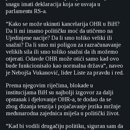
snagu imati deklaracija koja se usvaja u
parlamentu RS-a.
“Kako se može ukinuti kancelarija OHR u BiH?
Da li mi imamo političku moć da utičemo na
Ujedinjene nacije? Da li smo toliko veliki ili
snažni? Da li smo mi poligon za razračunavanje
velikih sila ili smo toliko snažni da ih možemo
otjerati. Odavde OHR može otići samo kad ovo
bude funkcionisalo kao normalna država“, naveo
je Nebojša Vukanović, lider Liste za pravdu i red.
Prema njegovim riječima, blokade u
institucijama BiH su najbolji izgovor za dalji
opstanak i djelovanje OHR-a, te dodao da se
zbog dizanja tenzija i pojačavanje jezika mržnje
međunarodna zajednica miješa u politički život.
“Kad bi vodili drugačiju politiku, siguran sam da