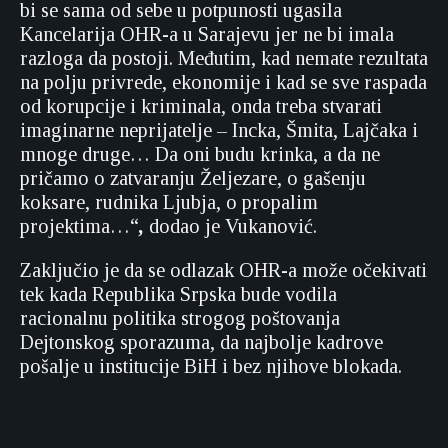
bi se sama od sebe u potpunosti ugasila
Kancelarija OHR-a u Sarajevu jer ne bi imala
razloga da postoji. Međutim, kad nemate rezultata
na polju privrede, ekonomije i kad se sve raspada
od korupcije i kriminala, onda treba stvarati
imaginarne neprijatelje – Incka, Šmita, Lajčaka i
mnoge druge… Da oni budu krinka, a da ne
pričamo o zatvaranju Željezare, o gašenju
koksare, rudnika Ljubja, o propalim
projektima…“
,
dodao je Vukanović.
Zaključio je da se odlazak OHR-a može očekivati
tek kada Republika Srpska bude vodila
racionalnu politika strogog poštovanja
Dejtonskog sporazuma, da najbolje kadrove
pošalje u institucije BiH i bez njihove blokada.