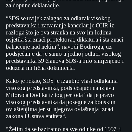
za dopune deklaracije.
“SDS se uvijek zalagao za odlazak visokog
predstavnika i zatvaranje kancelarije OHR iz
razloga što je ova stranka na svojim leđima
osjetila šta znači protektorat, diktatura i šta znači
bahaćenje nad nekim“
,
navodi Bodiroga, uz
podsjećanje da je samo u jednoj odluci visokog
predstavnika 59 članova SDS-a bilo smijenjeno i
oduzeta im lična dokumenta.
Kako je rekao, SDS je izgubio vlast odlukama
visokog predstavnika, podsjećajući na izjavu
Milorada Dodika iz tog perioda “da je pravo
visokog predstavnika da posegne za bonskim
ovlaštenjima jer su njegova ovlaštenja iznad
zakona i Ustava entiteta“.
“Želim da se baziramo na sve odluke od 1997. i