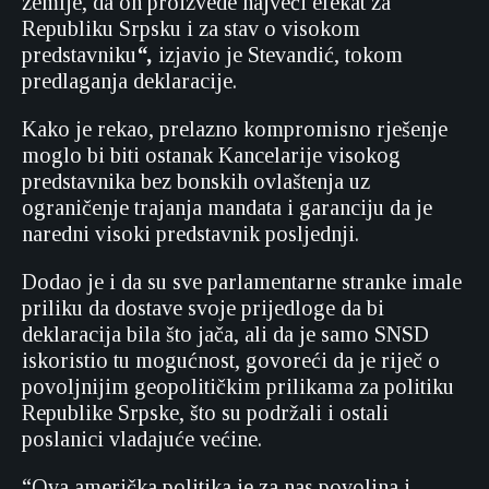
zemlje, da on proizvede najveći efekat za
Republiku Srpsku i za stav o visokom
predstavniku
“,
izjavio je Stevandić, tokom
predlaganja deklaracije.
Kako je rekao, prelazno kompromisno rješenje
moglo bi biti ostanak Kancelarije visokog
predstavnika bez bonskih ovlaštenja uz
ograničenje trajanja mandata i garanciju da je
naredni visoki predstavnik posljednji.
Dodao je i da su sve parlamentarne stranke imale
priliku da dostave svoje prijedloge da bi
deklaracija bila što jača, ali da je samo SNSD
iskoristio tu mogućnost, govoreći da je riječ o
povoljnijim geopolitičkim prilikama za politiku
Republike Srpske, što su podržali i ostali
poslanici vladajuće većine.
“Ova američka politika je za nas povoljna i