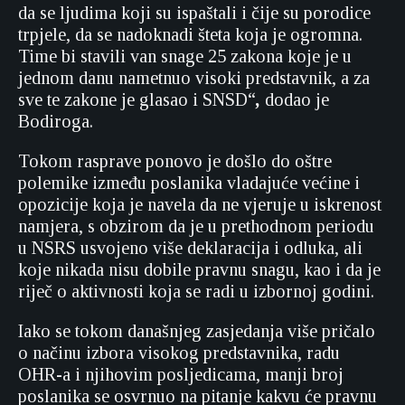
da se ljudima koji su ispaštali i čije su porodice
trpjele, da se nadoknadi šteta koja je ogromna.
Time bi stavili van snage 25 zakona koje je u
jednom danu nametnuo visoki predstavnik, a za
sve te zakone je glasao i SNSD“
,
dodao je
Bodiroga.
Tokom rasprave ponovo je došlo do oštre
polemike između poslanika vladajuće većine i
opozicije koja je navela da ne vjeruje u iskrenost
namjera, s obzirom da je u prethodnom periodu
u NSRS usvojeno više deklaracija i odluka, ali
koje nikada nisu dobile pravnu snagu, kao i da je
riječ o aktivnosti koja se radi u izbornoj godini.
Iako se tokom današnjeg zasjedanja više pričalo
o načinu izbora visokog predstavnika, radu
OHR-a i njihovim posljedicama, manji broj
poslanika se osvrnuo na pitanje kakvu će pravnu