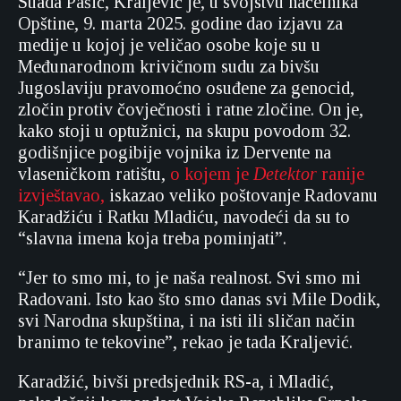
Suada Pašić, Kraljević je, u svojstvu načelnika
Opštine, 9. marta 2025. godine dao izjavu za
medije u kojoj je veličao osobe koje su u
Međunarodnom krivičnom sudu za bivšu
Jugoslaviju pravomoćno osuđene za genocid,
zločin protiv čovječnosti i ratne zločine. On je,
kako stoji u optužnici, na skupu povodom 32.
godišnjice pogibije vojnika iz Dervente na
vlaseničkom ratištu,
o kojem je
Detektor
ranije
izvještavao,
iskazao veliko poštovanje Radovanu
Karadžiću i Ratku Mladiću, navodeći da su to
“slavna imena koja treba pominjati”.
“Jer to smo mi, to je naša realnost. Svi smo mi
Radovani. Isto kao što smo danas svi Mile Dodik,
svi Narodna skupština, i na isti ili sličan način
branimo te tekovine”, rekao je tada Kraljević.
Karadžić, bivši predsjednik RS-a, i Mladić,