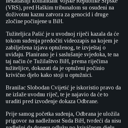
nekadašnji komandant Vojske Republike Srpske
(VRS), pred Haškim tribunalom su osuđeni na
doživotnu kaznu zatvora za genocid i druge
zločine počinjene u BiH.
Tužiteljica Pašić je u uvodnoj riječi kazala da će
tokom suđenja predočiti videozapis na kojem je
zabilježena izjava optuženog, te izvještaj o
uviđaju. Planirano je i saslušanje svjedoka, te na
taj način će Tužilaštvo BiH, prema riječima
tužiteljice, dokazati da je optuženi počinio
krivično djelo kako stoji u optužnici.
Branilac Slobodan Cvijetić je iskoristio pravo da
ne izlaže uvodnu riječ, te je najavio da će to
uraditi pred izvođenje dokaza Odbrane.
Prije samog početka suđenja, Odbrana je uložila
prigovor na nadležnost Suda BiH, tvrdeći da nisu
nadležni da donesu odluku po krivičnom djelu