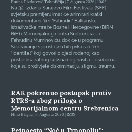
Emina Dizdarević Tahmiščija | 7. Augusta 2026 | 10:02
Na 32. izdanju Sarajevo Film Festivalu (SFF)
svjetsku premijeru imat će animirani kratki
dokumentarni film “Fahrudin” Balkanske
istraživačke mreže Bosne i Hercegovine (BIRN
BiH) i Memorijalnog centra Srebrenica – o
Fahrudinu Muminoviću, dok će u programu
Suočavanje s prošlošću biti prikazan film
“Identitet” koji govori o djeci rođenoj kao
posljedica ratnog seksualnog nasilja - osobama
koje su proživjele diskriminaciju, stigmu, traumu.
RAK pokrenuo postupak protiv
RTRS-a zbog priloga o
Memorijalnom centru Srebrenica
Nino Bilajac | 6. Augusta 2026 | 15:39
Petnaesta “Noć u Trnopolju”: