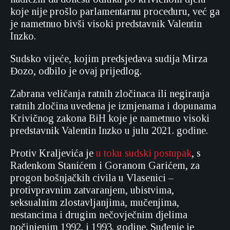
koje nije prošlo parlamentarnu proceduru, već ga
je nametnuo bivši visoki predstavnik Valentin
Inzko.
Sudsko vijeće, kojim predsjedava sudija Mirza
Đozo, odbilo je ovaj prijedlog.
Zabrana veličanja ratnih zločinaca ili negiranja
ratnih zločina uvedena je izmjenama i dopunama
Krivičnog zakona BiH koje je nametnuo visoki
predstavnik Valentin Inzko u julu 2021. godine.
Protiv Kraljevića je
u toku sudski postupak
, s
Radenkom Stanićem i Goranom Garićem, za
progon bošnjačkih civila u Vlasenici –
protivpravnim zatvaranjem, ubistvima,
seksualnim zlostavljanjima, mučenjima,
nestancima i drugim nečovječnim djelima
počinjenim 1992. i 1993. godine. Suđenje je