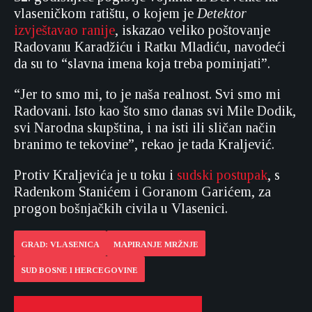
vlaseničkom ratištu, o kojem je
Detektor
izvještavao ranije
, iskazao veliko poštovanje
Radovanu Karadžiću i Ratku Mladiću, navodeći
da su to “slavna imena koja treba pominjati”.
“Jer to smo mi, to je naša realnost. Svi smo mi
Radovani. Isto kao što smo danas svi Mile Dodik,
svi Narodna skupština, i na isti ili sličan način
branimo te tekovine”, rekao je tada Kraljević.
Protiv Kraljevića je u toku i
sudski postupak
, s
Radenkom Stanićem i Goranom Garićem, za
progon bošnjačkih civila u Vlasenici.
GRAD: VLASENICA
MAPIRANJE MRŽNJE
SUD BOSNE I HERCEGOVINE