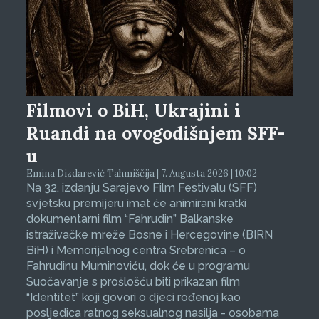
Filmovi o BiH, Ukrajini i
Ruandi na ovogodišnjem SFF-
u
Emina Dizdarević Tahmiščija | 7. Augusta 2026 | 10:02
Na 32. izdanju Sarajevo Film Festivalu (SFF)
svjetsku premijeru imat će animirani kratki
dokumentarni film “Fahrudin” Balkanske
istraživačke mreže Bosne i Hercegovine (BIRN
BiH) i Memorijalnog centra Srebrenica – o
Fahrudinu Muminoviću, dok će u programu
Suočavanje s prošlošću biti prikazan film
“Identitet” koji govori o djeci rođenoj kao
posljedica ratnog seksualnog nasilja - osobama