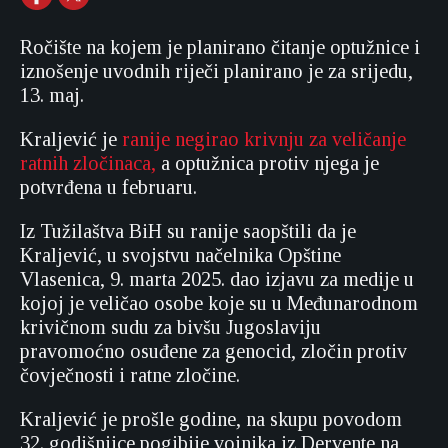
Ročište na kojem je planirano čitanje optužnice i
iznošenje uvodnih riječi planirano je za srijedu,
13. maj.
Kraljević je
ranije negirao krivnju za veličanje
ratnih zločinaca,
a optužnica protiv njega je
potvrđena u februaru.
Iz Tužilaštva BiH su ranije saopštili da je
Kraljević, u svojstvu načelnika Opštine
Vlasenica, 9. marta 2025. dao izjavu za medije u
kojoj je veličao osobe koje su u Međunarodnom
krivičnom sudu za bivšu Jugoslaviju
pravomoćno osuđene za genocid, zločin protiv
čovječnosti i ratne zločine.
Kraljević je prošle godine, na skupu povodom
32. godišnjice pogibije vojnika iz Dervente na