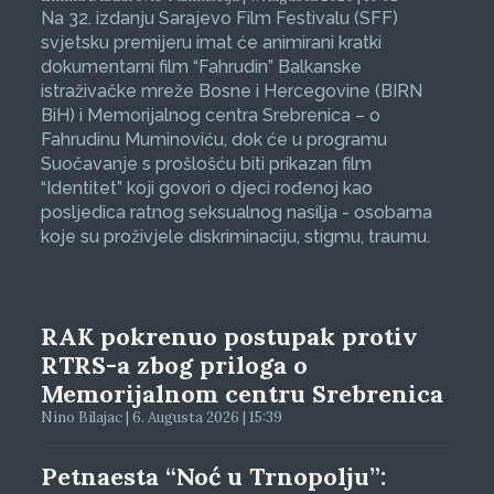
Na 32. izdanju Sarajevo Film Festivalu (SFF)
svjetsku premijeru imat će animirani kratki
dokumentarni film “Fahrudin” Balkanske
istraživačke mreže Bosne i Hercegovine (BIRN
BiH) i Memorijalnog centra Srebrenica – o
Fahrudinu Muminoviću, dok će u programu
Suočavanje s prošlošću biti prikazan film
“Identitet” koji govori o djeci rođenoj kao
posljedica ratnog seksualnog nasilja - osobama
koje su proživjele diskriminaciju, stigmu, traumu.
RAK pokrenuo postupak protiv
RTRS-a zbog priloga o
Memorijalnom centru Srebrenica
Nino Bilajac | 6. Augusta 2026 | 15:39
Petnaesta “Noć u Trnopolju”: