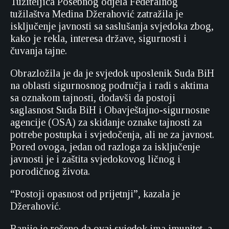
Tužiteljica Posebnog odjela Federalnog
tužilaštva Medina Džerahović zatražila je
isključenje javnosti sa saslušanja svjedoka zbog,
kako je rekla, interesa države, sigurnosti i
čuvanja tajne.
Obrazložila je da je svjedok uposlenik Suda BiH
na oblasti sigurnosnog područja i radi s aktima
sa oznakom tajnosti, dodavši da postoji
saglasnost Suda BiH i Obavještajno-sigurnosne
agencije (OSA) za skidanje oznake tajnosti za
potrebe postupka i svjedočenja, ali ne za javnost.
Pored ovoga, jedan od razloga za isključenje
javnosti je i zaštita svjedokovog ličnog i
porodičnog života.
“Postoji opasnost od prijetnji”, kazala je
Džerahović.
Ranije je rečeno da ovaj svjedok ima imunitet, a