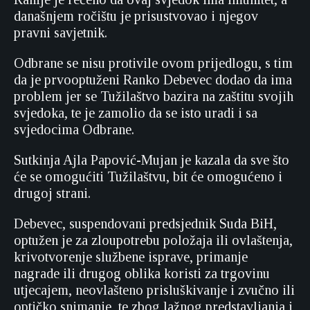
današnjem ročištu je prisustvovao i njegov
pravni savjetnik.
Odbrane se nisu protivile ovom prijedlogu, s tim
da je prvooptuženi Ranko Debevec dodao da ima
problem jer se Tužilaštvo bazira na zaštitu svojih
svjedoka, te je zamolio da se isto uradi i sa
svjedocima Odbrane.
Sutkinja Ajla Papović-Mujan je kazala da sve što
će se omogućiti Tužilaštvu, bit će omogućeno i
drugoj strani.
Debevec, suspendovani predsjednik Suda BiH,
optužen je za zloupotrebu položaja ili ovlaštenja,
krivotvorenje službene isprave, primanje
nagrade ili drugog oblika koristi za trgovinu
utjecajem, neovlašteno prisluškivanje i zvučno ili
optičko snimanje, te zbog lažnog predstavljanja i