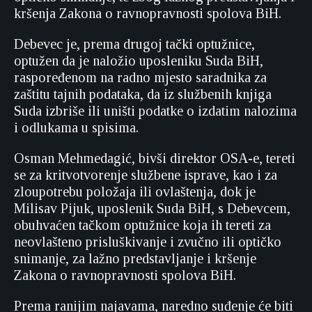
kršenja Zakona o ravnopravnosti spolova BiH.
Debevec je, prema drugoj tački optužnice,
optužen da je naložio uposleniku Suda BiH,
raspoređenom na radno mjesto saradnika za
zaštitu tajnih podataka, da iz službenih knjiga
Suda izbriše ili uništi podatke o izdatim nalozima
i odlukama u spisima.
Osman Mehmedagić, bivši direktor OSA-e, tereti
se za kritvotvorenje službene isprave, kao i za
zloupotrebu položaja ili ovlaštenja, dok je
Milisav Pijuk, uposlenik Suda BiH, s Debevcem,
obuhvaćen tačkom optužnice koja ih tereti za
neovlašteno prisluškivanje i zvučno ili optičko
snimanje, za lažno predstavljanje i kršenje
Zakona o ravnopravnosti spolova BiH.
Prema ranijim najavama, naredno suđenje će biti