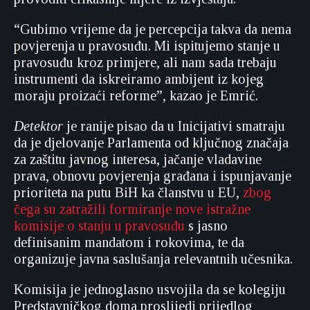
“Gubimo vrijeme da je percepcija takva da nema
povjerenja u pravosuđu. Mi ispitujemo stanje u
pravosuđu kroz primjere, ali nam sada trebaju
instrumenti da iskreiramo ambijent iz kojeg
moraju proizaći reforme”, kazao je Emrić.
Detektor
je ranije pisao da u Inicijativi smatraju
da je djelovanje Parlamenta od ključnog značaja
za zaštitu javnog interesa, jačanje vladavine
prava, obnovu povjerenja građana i ispunjavanje
prioriteta na putu BiH ka članstvu u EU,
zbog
čega su zatražili formiranje nove istražne
komisije o stanju u pravosuđu
s jasno
definisanim mandatom i rokovima, te da
organizuje javna saslušanja relevantnih učesnika.
Komisija je jednoglasno usvojila da se kolegiju
Predstavničkog doma proslijedi prijedlog