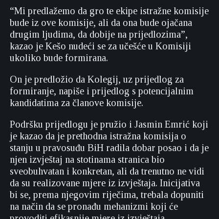
“Mi predlažemo da gro te ekipe istražne komisije
bude iz ove komisije, ali da ona bude ojačana
drugim ljudima, da dobije na prijedlozima”,
kazao je Kešo nudeći se za učešće u Komisiji
ukoliko bude formirana.
On je predložio da Kolegij, uz prijedlog za
formiranje, napiše i prijedlog s potencijalnim
kandidatima za članove komisije.
Podršku prijedlogu je pružio i Jasmin Emrić koji
je kazao da je prethodna istražna komisija o
stanju u pravosuđu BiH radila dobar posao i da je
njen izvještaj na stotinama stranica bio
sveobuhvatan i konkretan, ali da trenutno ne vidi
da su realizovane mjere iz izvještaja. Inicijativa
bi se, prema njegovim riječima, trebala dopuniti
na način da se pronađu mehanizmi koji će
provoditi efikasnije mjere iz izvještaja.