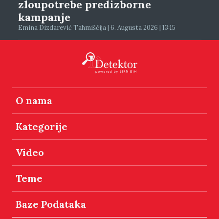
zloupotrebe predizborne
kampanje
Emina Dizdarević Tahmiščija | 6. Augusta 2026 | 13:15
O nama
Kategorije
Video
Teme
Baze Podataka