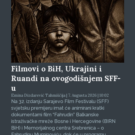
Filmovi o BiH, Ukrajini i
Ruandi na ovogodišnjem SFF-
u
Emina Dizdarević Tahmiščija | 7. Augusta 2026 | 10:02
Na 32. izdanju Sarajevo Film Festivalu (SFF)
svjetsku premijeru imat će animirani kratki
dokumentarni film “Fahrudin” Balkanske
istraživačke mreže Bosne i Hercegovine (BIRN
BiH) i Memorijalnog centra Srebrenica – o
Fahrudinu Muminoviću, dok će u programu