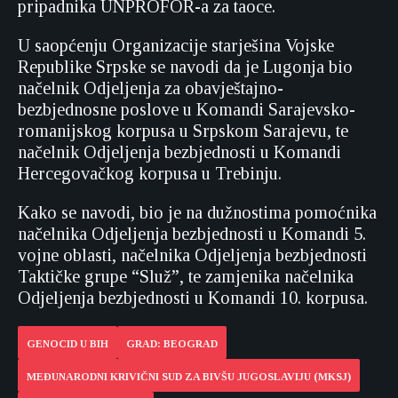
pripadnika UNPROFOR-a za taoce.
U saopćenju Organizacije starješina Vojske
Republike Srpske se navodi da je Lugonja bio
načelnik Odjeljenja za obavještajno-
bezbjednosne poslove u Komandi Sarajevsko-
romanijskog korpusa u Srpskom Sarajevu, te
načelnik Odjeljenja bezbjednosti u Komandi
Hercegovačkog korpusa u Trebinju.
Kako se navodi, bio je na dužnostima pomoćnika
načelnika Odjeljenja bezbjednosti u Komandi 5.
vojne oblasti, načelnika Odjeljenja bezbjednosti
Taktičke grupe “Služ”, te zamjenika načelnika
Odjeljenja bezbjednosti u Komandi 10. korpusa.
GENOCID U BIH
GRAD: BEOGRAD
MEĐUNARODNI KRIVIČNI SUD ZA BIVŠU JUGOSLAVIJU (MKSJ)