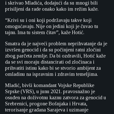
i skrivao Mladića, dodajući da su mnogi bili
prisiljeni da rade onako kako im režim kaže.
“Krivi su i oni koji podržavaju takve koji
omogućavaju. Nije on jedini koji je čuvao tu
tajnu. Ima tu sistem čitav”, kaže Hotić.
Smatra da je najveći problem neprihvatanje da je
izvršen genocid i da su počinjeni ratni zločini
zbog parčeta zemlje. Da bi ozdravili, Hotić kaže
da se svi moraju distancirati od zločinaca i
prihvatiti istinu kako bi se stvorio ambijent za
omladinu na ispravnim i zdravim temeljima.
Mladić, bivši komandant Vojske Republike
Srpske (VRS), u junu 2021. pravosnažno je
osuđen na doživotnu kaznu zatvora za genocid u
Srebrenici, progone Bošnjaka i Hrvata,
terorisanje građana Sarajeva i uzimanje