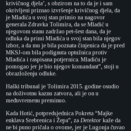
krivičnog djela’, s obzirom na to da je i sam
okrivljeni priznao izvršenje krivičnog djela, da
je Mladića u svoj stan primio na nagovor
generala Zdravka Tolimira, da se Mladić u
njegovom stanu zadržao pet-šest dana, da je
odluka da primi Mladića u svoj stan bila njegov
izbor, a da mu je bila poznata činjenica da je pred
MKSJ-om bila podignuta optužnica protiv
Mladića i raspisana potjernica. Mladiću je
pomogao jer je bio njegov komandant”, stoji u
obrazloženju odluke.
Haški tribunal je Tolimira 2015. godine osudio
na doživotnu kaznu zatvora, ali je on u
međuvremenu preminuo.
Kada Hotić, potpredsjednica Pokreta “Majke
enklava Srebrenica i Žepa”, za
Detektor
kaže da
ne bi puno pričala o ovome, jer je Lugonja čuvao