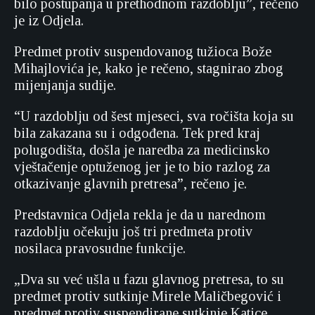
bilo postupanja u prethodnom razdoblju”, rečeno
je iz Odjela.
Predmet protiv suspendovanog tužioca Bože
Mihajlovića je, kako je rečeno, stagnirao zbog
mijenjanja sudije.
“U razdoblju od šest mjeseci, sva ročišta koja su
bila zakazana su i odgođena. Tek pred kraj
polugodišta, došla je naredba za medicinsko
vještačenje optuženog jer je to bio razlog za
otkazivanje glavnih pretresa”, rečeno je.
Predstavnica Odjela rekla je da u narednom
razdoblju očekuju još tri predmeta protiv
nosilaca pravosudne funkcije.
„Dva su već ušla u fazu glavnog pretresa, to su
predmet protiv sutkinje Mirele Maličbegović i
predmet protiv suspendirane sutkinje Katice