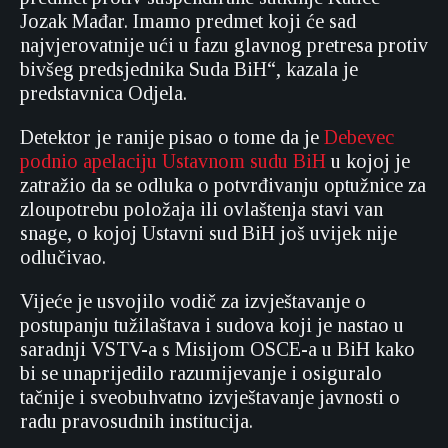
Jozak Mađar. Imamo predmet koji će sad
najvjerovatnije ući u fazu glavnog pretresa protiv
bivšeg predsjednika Suda BiH“, kazala je
predstavnica Odjela.
Detektor je ranije pisao o tome da je
Debevec
podnio apelaciju Ustavnom sudu BiH
u kojoj je
zatražio da se odluka o potvrđivanju optužnice za
zloupotrebu položaja ili ovlaštenja stavi van
snage, o kojoj Ustavni sud BiH još uvijek nije
odlučivao.
Vijeće je usvojilo vodič za izvještavanje o
postupanju tužilaštava i sudova koji je nastao u
saradnji VSTV-a s Misijom OSCE-a u BiH kako
bi se unaprijedilo razumijevanje i osiguralo
tačnije i sveobuhvatno izvještavanje javnosti o
radu pravosudnih institucija.