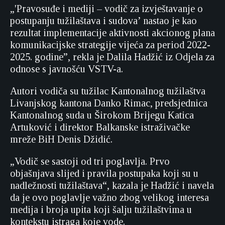
„'Pravosuđe i mediji – vodič za izvještavanje o
postupanju tužilaštava i sudova’ nastao je kao
rezultat implementacije aktivnosti akcionog plana
komunikacijske strategije vijeća za period 2022-
2025. godine”, rekla je Dalila Hadžić iz Odjela za
odnose s javnošću VSTV-a.
Autori vodiča su tužilac Kantonalnog tužilaštva
Livanjskog kantona Danko Rimac, predsjednica
Kantonalnog suda u Širokom Brijegu Katica
Artuković i direktor Balkanske istraživačke
mreže BiH Denis Džidić.
„Vodič se sastoji od tri poglavlja. Prvo
objašnjava slijed i pravila postupaka koji su u
nadležnosti tužilaštava“, kazala je Hadžić i navela
da je ovo poglavlje važno zbog velikog interesa
medija i broja upita koji šalju tužilaštvima u
kontekstu istraga koje vode.