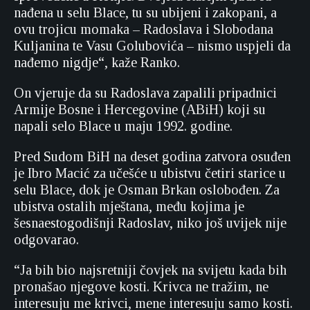
nađena u selu Blace, tu su ubijeni i zakopani, a
ovu trojicu momaka – Radoslava i Slobodana
Kuljanina te Vasu Golubovića – nismo uspjeli da
nađemo nigdje“, kaže Ranko.
On vjeruje da su Radoslava zapalili pripadnici
Armije Bosne i Hercegovine (ABiH) koji su
napali selo Blace u maju 1992. godine.
Pred Sudom BiH na deset godina zatvora osuđen
je Ibro Macić za učešće u ubistvu četiri starice u
selu Blace, dok je Osman Brkan oslobođen. Za
ubistva ostalih mještana, među kojima je
šesnaestogodišnji Radoslav, niko još uvijek nije
odgovarao.
“Ja bih bio najsretniji čovjek na svijetu kada bih
pronašao njegove kosti. Krivca ne tražim, ne
interesuju me krivci, mene interesuju samo kosti.