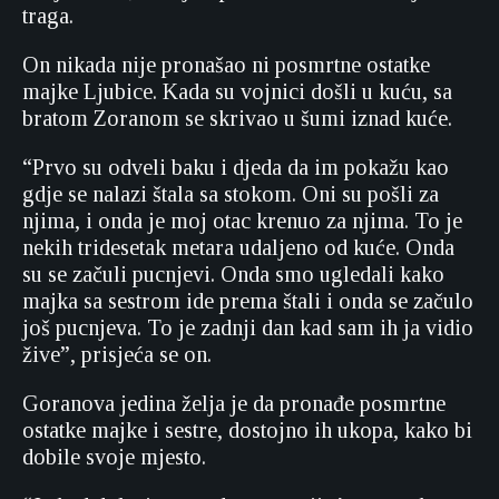
traga.
On nikada nije pronašao ni posmrtne ostatke
majke Ljubice. Kada su vojnici došli u kuću, sa
bratom Zoranom se skrivao u šumi iznad kuće.
“Prvo su odveli baku i djeda da im pokažu kao
gdje se nalazi štala sa stokom. Oni su pošli za
njima, i onda je moj otac krenuo za njima. To je
nekih tridesetak metara udaljeno od kuće. Onda
su se začuli pucnjevi. Onda smo ugledali kako
majka sa sestrom ide prema štali i onda se začulo
još pucnjeva. To je zadnji dan kad sam ih ja vidio
žive”, prisjeća se on.
Goranova jedina želja je da pronađe posmrtne
ostatke majke i sestre, dostojno ih ukopa, kako bi
dobile svoje mjesto.