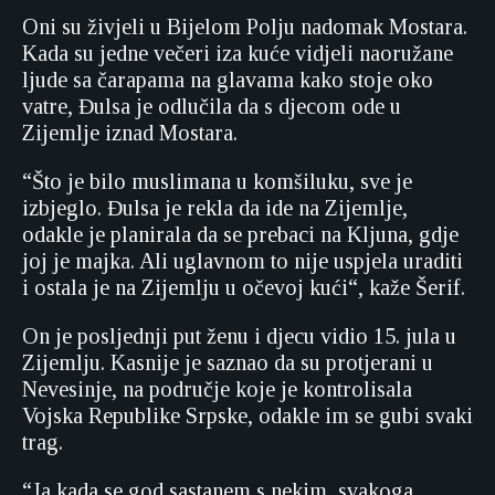
Oni su živjeli u Bijelom Polju nadomak Mostara.
Kada su jedne večeri iza kuće vidjeli naoružane
ljude sa čarapama na glavama kako stoje oko
vatre, Đulsa je odlučila da s djecom ode u
Zijemlje iznad Mostara.
“Što je bilo muslimana u komšiluku, sve je
izbjeglo. Đulsa je rekla da ide na Zijemlje,
odakle je planirala da se prebaci na Kljuna, gdje
joj je majka. Ali uglavnom to nije uspjela uraditi
i ostala je na Zijemlju u očevoj kući“, kaže Šerif.
On je posljednji put ženu i djecu vidio 15. jula u
Zijemlju. Kasnije je saznao da su protjerani u
Nevesinje, na područje koje je kontrolisala
Vojska Republike Srpske, odakle im se gubi svaki
trag.
“Ja kada se god sastanem s nekim, svakoga