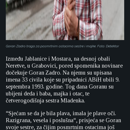
Goran Zadro traga za posmrtnim ostacima sestre i majke. Foto: Detektor
Između Jablanice i Mostara, na desnoj obali
Neretve, u Grabovici, pored spomenika novinare
dočekuje Goran Zadro. Na njemu su upisana
imena 33 civila koje su pripadnici ABiH ubili 9.
septembra 1993. godine. Tog dana Goranu su
ubijeni deda i baba, majka i otac, te
četverogodišnja sestra Mladenka.
“Sjećam se da je bila plava, imala je plave oči.
Razigrana, vesela i poslušna“, prisjeća se Goran
svoje sestre, za čijim posmrtnim ostacima još