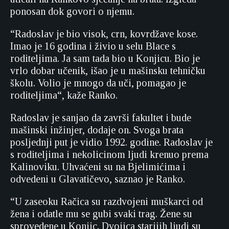
ponosan dok govori o njemu.
“Radoslav je bio visok, crn, kovrdžave kose.
Imao je 16 godina i živio u selu Blace s
roditeljima. Ja sam tada bio u Konjicu. Bio je
vrlo dobar učenik, išao je u mašinsku tehničku
školu. Volio je mnogo da uči, pomagao je
roditeljima“, kaže Ranko.
Radoslav je sanjao da završi fakultet i bude
mašinski inžinjer, dodaje on. Svoga brata
posljednji put je vidio 1992. godine. Radoslav je
s roditeljima i nekolicinom ljudi krenuo prema
Kalinoviku. Uhvaćeni su na Bjelimićima i
odvedeni u Glavatičevo, saznao je Ranko.
“U zaseoku Račica su razdvojeni muškarci od
žena i odatle mu se gubi svaki trag. Žene su
sprovedene u Konjic. Dvojica starijih ljudi su