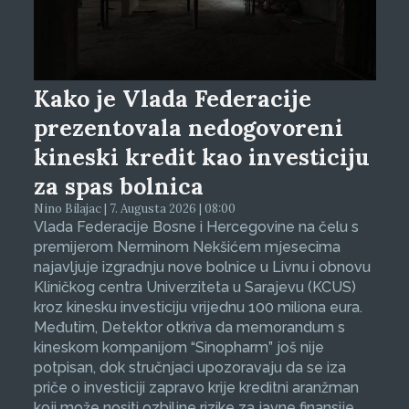
Kako je Vlada Federacije
prezentovala nedogovoreni
kineski kredit kao investiciju
za spas bolnica
Nino Bilajac | 7. Augusta 2026 | 08:00
Vlada Federacije Bosne i Hercegovine na čelu s
premijerom Nerminom Nekšićem mjesecima
najavljuje izgradnju nove bolnice u Livnu i obnovu
Kliničkog centra Univerziteta u Sarajevu (KCUS)
kroz kinesku investiciju vrijednu 100 miliona eura.
Međutim, Detektor otkriva da memorandum s
kineskom kompanijom “Sinopharm” još nije
potpisan, dok stručnjaci upozoravaju da se iza
priče o investiciji zapravo krije kreditni aranžman
koji može nositi ozbiljne rizike za javne finansije.