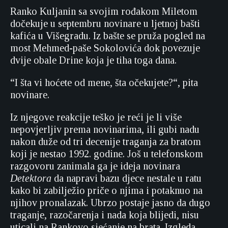
Ranko Kuljanin sa svojim rođakom Miletom
dočekuje u septembru novinare u ljetnoj bašti
kafića u Višegradu. Iz bašte se pruža pogled na
most Mehmed-paše Sokolovića dok povezuje
dvije obale Drine koja je tiha toga dana.
“I šta vi hoćete od mene, šta očekujete?“, pita
novinare.
Iz njegove reakcije teško je reći je li više
nepovjerljiv prema novinarima, ili gubi nadu
nakon duže od tri decenije traganja za bratom
koji je nestao 1992. godine. Još u telefonskom
razgovoru zanimala ga je ideja novinara
Detektora
da napravi bazu djece nestale u ratu
kako bi zabilježio priče o njima i potaknuo na
njihov pronalazak. Ubrzo postaje jasno da dugo
traganje, razočarenja i nada koja blijedi, nisu
uticali na Rankovo sjećanje na brata. Izgleda