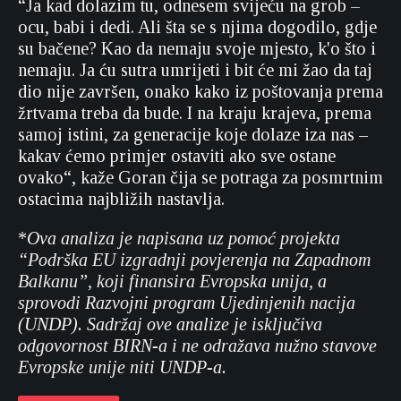
“Ja kad dolazim tu, odnesem svijeću na grob –
ocu, babi i dedi. Ali šta se s njima dogodilo, gdje
su bačene? Kao da nemaju svoje mjesto, k'o što i
nemaju. Ja ću sutra umrijeti i bit će mi žao da taj
dio nije završen, onako kako iz poštovanja prema
žrtvama treba da bude. I na kraju krajeva, prema
samoj istini, za generacije koje dolaze iza nas –
kakav ćemo primjer ostaviti ako sve ostane
ovako“, kaže Goran čija se potraga za posmrtnim
ostacima najbližih nastavlja.
*
Ova analiza je napisana uz pomoć projekta
“Podrška EU izgradnji povjerenja na Zapadnom
Balkanu”, koji finansira Evropska unija, a
sprovodi Razvojni program Ujedinjenih nacija
(UNDP). Sadržaj ove analize je isključiva
odgovornost BIRN-a i ne odražava nužno stavove
Evropske unije niti UNDP-a.