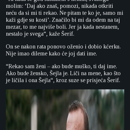
molim: ‘Daj ako znaš, pomozi, nikada otkriti
neću da si mi ti rekao. Ne pitam te ko je, samo mi
kaži gdje su kosti’. Značilo bi mi da odem na taj
mezar, to me najviše boli. Jer ja kada nestanem,
nestalo je svega“, kaže Šerif.
On se nakon rata ponovo oženio i dobio kćerku.
Nije imao dileme kako će joj dati ime.
“Rekao sam ženi – ako bude muško, ti daj ime.
Ako bude žensko, Šejla je. Liči na mene, kao što
je ličila i ona Šejla“, kroz suze se prisjeća Šerif.