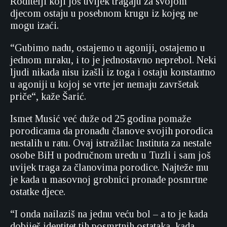
Roditelji koji još uvijek tragaju za svojom
djecom ostaju u posebnom krugu iz kojeg ne
mogu izaći.
“Gubimo nadu, ostajemo u agoniji, ostajemo u
jednom mraku, i to je jednostavno neprebol. Neki
ljudi nikada nisu izašli iz toga i ostaju konstantno
u agoniji u kojoj se vrte jer nemaju završetak
priče“, kaže Šarić.
Ismet Musić već duže od 25 godina pomaže
porodicama da pronađu članove svojih porodica
nestalih u ratu. Ovaj istražilac Instituta za nestale
osobe BiH u područnom uredu u Tuzli i sam još
uvijek traga za članovima porodice. Najteže mu
je kada u masovnoj grobnici pronađe posmrtne
ostatke djece.
“I onda nailaziš na jednu veću bol – a to je kada
dobiješ identitet tih posmrtnih ostataka, kada