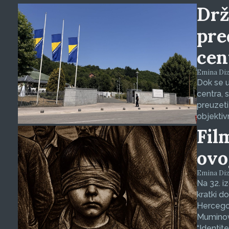
Drž
pre
cen
Emina Dizd
Dok se u
centra, 
preuzeti
objektiv
Fil
ovo
Emina Dizd
Na 32. i
kratki d
Hercegov
Muminovi
“Identit