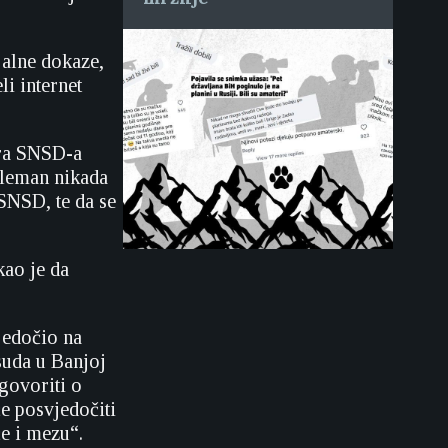
jalne dokaze,
i internet
ora SNSD-a
eleman nikada
 SNSD, te da se
ao je da
jedočio na
suda u Banjoj
govoriti o
će posvjedočiti
e i mezu“.