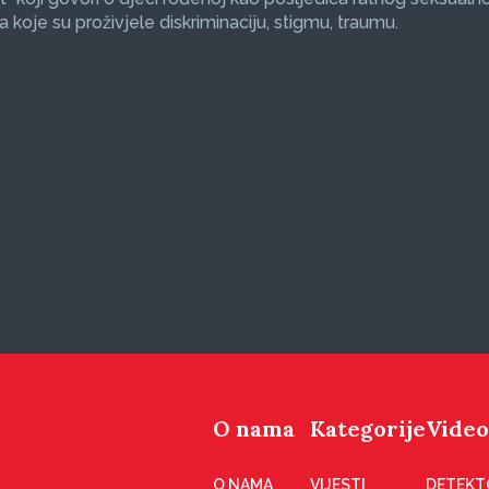
koje su proživjele diskriminaciju, stigmu, traumu.
O nama
Kategorije
Video
O NAMA
VIJESTI
DETEKT