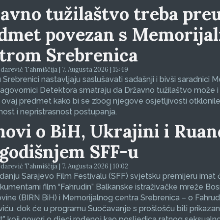
avno tužilaštvo treba preu
dmet povezan s Memorija
trom Srebrenica
arević Tahmiščija | 7. Augusta 2026 | 15:49
 Srebrenici nastavljaju saslušavati sadašnji i bivši saradnici 
sagovornici Detektora smatraju da Državno tužilaštvo može i
 ovaj predmet kako bi se zbog njegove osjetljivosti otklonil
nost i nepristrasnost postupanja.
movi o BiH, Ukrajini i Ruan
godišnjem SFF-u
arević Tahmiščija | 7. Augusta 2026 | 10:02
zdanju Sarajevo Film Festivalu (SFF) svjetsku premijeru imat 
okumentarni film “Fahrudin” Balkanske istraživačke mreže Bos
ine (BIRN BiH) i Memorijalnog centra Srebrenica – o Fahrud
ću, dok će u programu Suočavanje s prošlošću biti prikazan
et” koji govori o djeci rođenoj kao posljedica ratnog seksualno