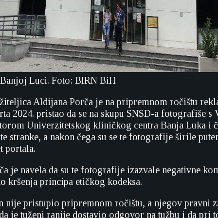
 Banjoj Luci. Foto: BIRN BiH
žiteljica Aldijana Porča je na pripremnom ročištu rekla
ta 2024. pristao da se na skupu SNSD-a fotografiše s
torom Univerzitetskog kliničkog centra Banja Luka i
te stranke, a nakon čega su se te fotografije širile put
t portala.
ča je navela da su te fotografije izazvale negativne k
do kršenja principa etičkog kodeksa.
 nije pristupio pripremnom ročištu, a njegov pravni 
da je tuženi ranije dostavio odgovor na tužbu i da pri 