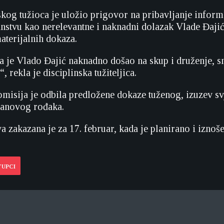
skog tužioca je uložio prigovor na pribavljanje inform
nstvu kao nerelevantne i naknadni dolazak Vlade Đajić
aterijalnih dokaza.
a je Vlado Đajić naknadno došao na skup i druženje, s
, rekla je disciplinska tužiteljica.
omisija je odbila predložene dokaze tuženog, izuzev s
manovog rođaka.
 zakazana je za 17. februar, kada je planirano i iznoš
TUPCI