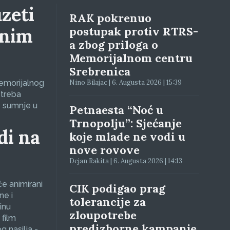
zeti
RAK pokrenuo
lnim
postupak protiv RTRS-
a zbog priloga o
Memorijalnom centru
Srebrenica
Memorijalnog
Nino Bilajac | 6. Augusta 2026 | 15:39
 treba
e sumnje u
Petnaesta “Noć u
Trnopolju”: Sjećanje
di na
koje mlade ne vodi u
nove rovove
Dejan Rakita | 6. Augusta 2026 | 14:13
će animirani
CIK podigao prag
ne i
tolerancije za
inu
zloupotrebe
 film
predizborne kampanje
g nasilja -