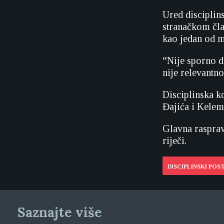
Ured disciplin
stranačkom čla
kao jedan od m
“Nije sporno d
nije relevantno“
Disciplinska k
Đajića i Kele
Glavna rasprava
riječi.
DISCIPLINSKI POS
Saznajte više