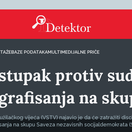
TAŽE
BAZE PODATAKA
MULTIMEDIJALNE PRIČE
stupak protiv sud
grafisanja na sk
užilačkog vijeća (VSTV) najavio je da će zatražiti dis
anja na skupu Saveza nezavisnih socijaldemokrata (