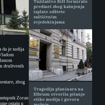
Tužilaštvo BiH formiralo
predmet zbog kašnjenja
isplate odštete
zaštićenim
svjedokinjama
 da je sudija
 Vladom
 članom
em društvenih
omentare, zbog
Tragedija planinara na
Elbrusu otvorila pitanje
zastupnik Zoran
etike medija i govora
tome ostaju u
mržnje