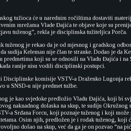
nskog tužioca će u narednim ročištima dostaviti materi
tvenim mrežama Vlade Đajića te objave koje su prenijel
izjavu tuženog”, rekla je disciplinska tužiteljica Porča.
ik tuženog je rekao da je od mjesnog i gradskog odb
 da sudija Keleman nije član te stranke. Dodao je da K
 u predmetima koji su se odnosili na Vladu Đajića i na
kada ranije nisu vodili disciplinski postupci.
i Disciplinske komisije VSTV-a Draženko Lugonja rek
vo u SNSD-u nije predmet tužbe.
nog je kao svjedoke predložio Vladu Đajića, koji bi sv
ovog naknadnog dolaska na skup, te sudiju Okružnog 
STV-a Srđana Forcu, koji poznaje tuženog i koji može 
tetama. Osim njih, predložen je i rođak tuženog, koji 
rovoljno došao na skup, već da ga je on pozvao “na pić