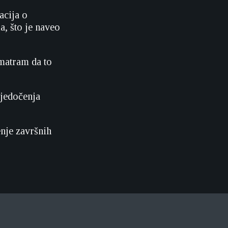
acija o
a, što je naveo
matram da to
vjedočenja
enje završnih