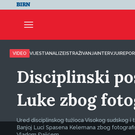
VIDEO
VIJESTI
ANALIZE
ISTRAŽIVANJA
INTERVJUI
REPOR
Disciplinski po
Luke zbog foto
Ured disciplinskog tužioca Visokog sudskog i t
Banjoj Luci Spasena Kelemana zbog fotografis
Vladom Đajićem.