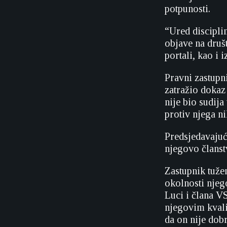
potpunosti.
“Ured discipli
objave na druš
portali, kao i 
Pravni zastupn
zatražio dokaz
nije bio sudija
protiv njega ni
Predsjedavajuć
njegovo članst
Zastupnik tuže
okolnosti njeg
Luci i člana V
njegovim kvali
da on nije dob